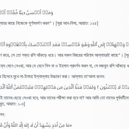
وَمَنۡ أَحۡسَنُ دِينٗا مِّمَّنۡ أَسۡ ﴾
লাহর কাছে নিজেকে পূর্ণসমর্পণ করল"
।
[সূরা আন-নিসা,
আয়াত:
১২৫]
مۡ وَجۡهَهُۥٓ إِلَى ٱللَّهِ وَهُوَ مُحۡسِنٞ فَقَدِ ٱسۡتَمۡسَكَ بِٱلۡعُرۡوَةِ ٱلۡوُثۡقَ
মর্পণ করে, সে তো শক্ত রশি আঁকড়ে ধরে। আর সকল বিষয়ের পরিণাম আল্লাহরই কাছে"
।
[সূ
ক্যে মেনে নেওয়া, আর যে মেনে নিল না ও ইহসান প্রদর্শন করল না, সে মজবুত রশি আঁকড়ে 
য হিসেবে মুখে লা-
ইলাহা ইল্লাল্লাহ উচ্চারণ করা। আল্লাহ তা'আলা বলেন:
তাদের ছেড়ে দেওয়া হবে, আর তাদের পরীক্ষা করা হবে না? আর আমি তো তাদের পূর্ববর্তীদে
বুত,
আয়াত:
১-৩]
লেন:
«مَا مِنْ أَحَدٍ يَشْهَدُ أَنْ لَا إِلَهَ إِلَّا اللَّهُ وَأَنَّ مُحَمَّدًا رَسُولُ اللَّهِ صِدْقًا مِنْ قَلْبِهِ، إِلَّا حَرَّمَهُ اللَّهُ عَلَى النَّارِ»