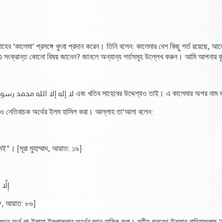
 সাহেব 'কালেমা' প্রসঙ্গে খুৎবা প্রদান করেন। তিনি বলেন: কালেমার বেশ কিছু শর্ত রয়েছ
সংক্রান্ত কোনো বিষয় জানেন? জানলে অন্যান্য শর্তসমূহ উল্লেখ করুন। আমি আপনার ক
لا إله إلا الله محمد رسول
এবং খতিব সাহেবের উদ্দেশ্যও তাই। এ কালেমার অপর নাম ক
ও নেতিবাচক অর্থের ইলম হাসিল করা। আল্লাহ তা'আলা বলেন:
েই"
।
[সূরা মুহাম্মাদ,
আয়াত:
১৯]
إِل ﴾
ফ,
আয়াত:
৮৬]
শুনে অর্থ লা-ইলাহা ইল্লাল্লার অর্থের জ্ঞান হাসিল করা। সহীহ গ্রন্থে উসমান রাদিয়াল্লাহু '