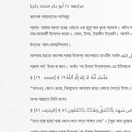
مراجعة: د/ أبو بكر محمد زكريا
কালেমা শাহাদাতের শর্তসমূহ
প্রশ্ন: আমার প্রশ্ন হচ্ছে কোনো এক জুমু'আর খুৎবা প্রসঙ্গে। খতিব
তার কয়েকটি উল্লেখ করেন। যেমন, ইলম, ইয়াকীন ইত্যাদি। আপনি এ 
উত্তর: আল-হামদুলিল্লাহ।
আপনার হয়তো কালেমা দ্বারা উদ্দেশ্য কালেমায়ে তাওহীদ অর্থাৎ
 الله
প্রথম শর্ত. ইলম বা জ্ঞান। অর্থাৎ 'লা-ইলাহা ইল্লাল্লাহ-
এর ইতিবাচক 
﴿ فَٱعۡلَمۡ أَنَّهُۥ لَآ إِلَٰهَ إِلَّا ٱللَّهُ ١٩ ﴾
[محمد : ١٩]
“অতএব, জেনে রেখো, নিঃসন্দেহে আল্লাহ ছাড়া কোনো
(সত্য)
ইলাহ ন
অপর আয়াতে তিনি বলেন:
﴿ َّا مَن شَهِدَ بِٱلۡحَقِّ وَهُمۡ يَعۡلَمُونَ ٨٦
[الزخرف: ٨٦]
“তবে তারা ছাড়া যারা জেনে-শুনে সত্য সাক্ষ্য দেয়"
।
[সূরা আয-যুখরূ
এখানে সত্য সাক্ষ্য দ্বারা উদ্দেশ্য 'লা-ইলাহা ইল্লাল্লাহ'। আর জেনে-