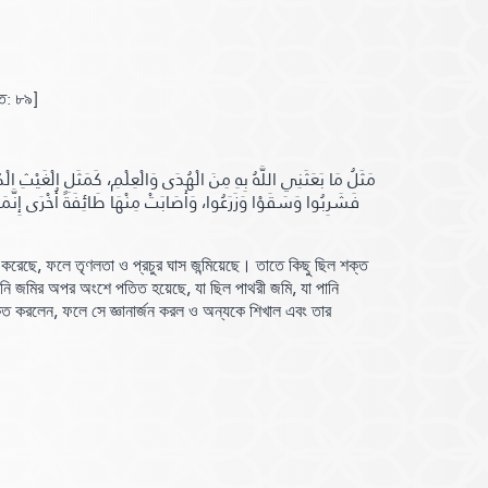
ত:
৮৯]
فَشَرِبُوا وَسَقَوْا وَزَرَعُوا، وَأَصَابَتْ مِنْهَا طَائِفَةً أُخْرَى إِنَّمَا
ণ করেছে, ফলে তৃণলতা ও প্রচুর ঘাস জন্মিয়েছে। তাতে কিছু ছিল শক্ত
ানি জমির অপর অংশে পতিত হয়েছে, যা ছিল পাথরী জমি, যা পানি
ৃত করলেন, ফলে সে জ্ঞানার্জন করল ও অন্যকে শিখাল এবং তার