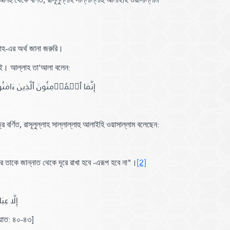
াহ-এর অর্থ জানা জরুরি।
 নেই। আল্লাহ তা'আলা বলেন:
إِنَّمَا ٱلۡمُؤۡمِنُونَ ٱلَّذِينَ ءَامَنُ ﴾
 বর্ণিত,
রাসূলুল্লাহ সাল্লাল্লাহু আলাইহি ওয়াসাল্লাম বলেছেন:
র তাকে জান্নাত থেকে দূরে রাখা হবে -এরূপ হবে না"
।
[2]
إِلَّا عِبَادَ ٱللَّهِ ٱلۡمُ ﴾
াত:
৪০-৪৩]