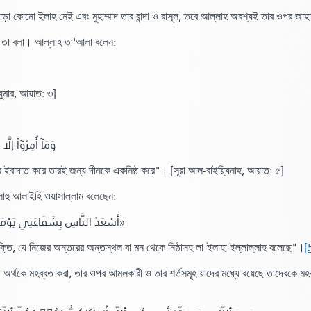
া কোনো ইলাহ নেই এবং মুহাম্মাদ তার বান্দা ও রাসূল, তবে আল্লাহ অবশ্যই তার ওপর জাহা
াসহ তা বলা। আল্লাহ তা'আলা বলেন:
ুমার,
আয়াত:
৩]
وَمَآ أُمِرُوٓاْ إِ ﴾
র ইবাদাত করে তারই জন্য দীনকে একনিষ্ঠ করে"
।
[সূরা আল-বাইয়্যিনাহ,
আয়াত:
৫]
্লাহু আলাইহি ওয়াসাল্লাম বলেছেন:
«أَسْعَدُ النَّاسِ بِشَفَاعَتِي يَوْمَ الْقِيَامَةِ، مَنْ قَالَ لَا إِلَهَ إِلَّا اللَّهُ خَالِصًا مِنْ قَلْبِهِ أَوْ نَفْسِهِ»
ক্তি, যে নিজের অন্তরের অন্তস্থল বা মন থেকে নিষ্ঠাসহ লা-ইলাহা ইল্লাল্লাহ বলেছে"
।
[
 ও অর্থকে মহব্বত করা, তার ওপর আমলকারী ও তার শর্তসমূহ যাদের মধ্যে রয়েছে তাদেরকে মহ