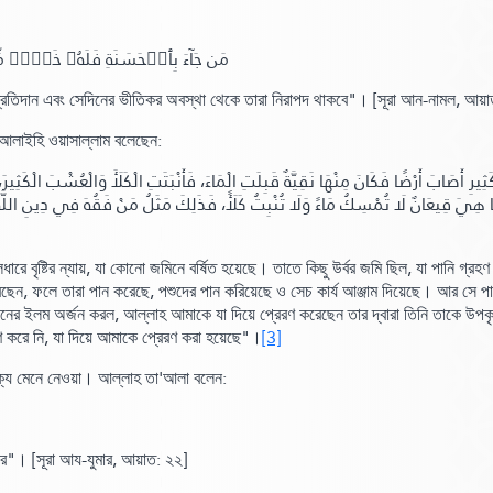
مَن جَآءَ بِٱلۡحَسَنَةِ فَلَهُۥ خَيۡرٞ مِّن ﴾
্রতিদান এবং সেদিনের ভীতিকর অবস্থা থেকে তারা নিরাপদ থাকবে"
।
[সূরা আন-নামল,
আয়া
ু আলাইহি ওয়াসাল্লাম বলেছেন:
 هِيَ قِيعَانٌ لَا تُمْسِكُ مَاءً وَلَا تُنْبِتُ كَلَأً، فَذَلِكَ مَثَلُ مَنْ فَقُهَ فِي دِينِ اللَّهِ وَن
 বৃষ্টির ন্যায়, যা কোনো জমিনে বর্ষিত হয়েছে। তাতে কিছু উর্বর জমি ছিল, যা পানি গ্রহ
েছেন, ফলে তারা পান করেছে, পশুদের পান করিয়েছে ও সেচ কার্য আঞ্জাম দিয়েছে। আর সে প
নের ইলম অর্জন করল, আল্লাহ আমাকে যা দিয়ে প্রেরণ করেছেন তার দ্বারা তিনি তাকে উপক
ণ করে নি, যা দিয়ে আমাকে প্রেরণ করা হয়েছে"
।
[3]
াক্যে মেনে নেওয়া। আল্লাহ তা'আলা বলেন:
কর"
।
[সূরা আয-যুমার,
আয়াত:
২২]