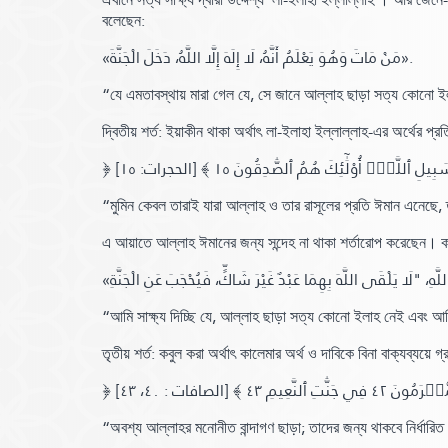
বলেছেন:
«مَنْ مَاتَ وَهُوَ يَعْلَمُ أَنَّهُ، لَا إِلَهَ إِلَّا اللَّهُ، دَخَلَ الْجَنَّةَ»
.
“যে এমতাবস্থায় মারা গেল যে, সে জানে আল্লাহ ছাড়া সত্য কোনো ইল
দ্বিতীয় শর্ত: ইয়াকীন থাকা অর্থাৎ লা-ইলাহা ইল্লাল্লাহ-এর অর্থের প্রত
﴿ يلِ ٱللَّهِۚ أُوْلَٰٓئِكَ هُمُ ٱلصَّٰدِقُونَ ١٥
[الحجرات: ١٥]
“মুমিন কেবল তারাই যারা আল্লাহ ও তার রাসূলের প্রতি ঈমান এনেছে,
এ আয়াতে আল্লাহ ঈমানের জন্য সন্দেহ না থাকা শর্তারোপ করেছেন। কারণ
“আমি সাক্ষ্য দিচ্ছি যে, আল্লাহ ছাড়া সত্য কোনো ইলাহ নেই এবং আমি 
তৃতীয় শর্ত: কবুল করা অর্থাৎ কালেমার অর্থ ও দাবিকে বিনা বাক্যব্যয়
[الصافات : ٤٠، ٤٣]
“অবশ্য আল্লাহর মনোনীত বান্দাগণ ছাড়া; তাদের জন্য থাকবে নির্ধার