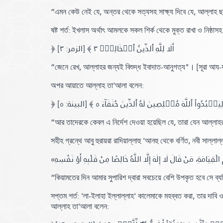
“এমন কেউ নেই যে, অন্তর থেকে সত্যসহ সাক্ষ্য দিবে যে, আল্লাহ ছাড়
ষষ্ট শর্ত: ইখলাস অর্থাৎ আমলকে সকল শির্ক থেকে মুক্ত রাখা ও নিষ্ঠ
﴿ أَلَا لِلَّهِ ٱلدِّينُ ٱلۡخَالِصُۚ ٣ ﴾
[الزمر: ٣]
“জেনে রেখ, আল্লাহর জন্যই বিশুদ্ধ ইবাদাত-আনুগত্য"
।
[সূরা আয-য
অপর আয়াতে আল্লাহ তা'আলা বলেন:
﴿ لَّا لِيَعۡبُدُواْ ٱللَّهَ مُخۡلِصِينَ لَهُ ٱلدِّينَ حُنَفَآءَ ٥
[البينة: ٥]
“আর তাদেরকে কেবল এ নির্দেশ দেওয়া হয়েছিল যে, তারা যেন আল্লাহ
সহীহ গ্রন্থে আবু হুরায়রা রাদিয়াল্লাহু 'আনহু থেকে বর্ণিত,
নবী সাল্লাল
“কিয়ামতের দিন আমার সুপারিশ দ্বারা সবচেয়ে বেশি উপকৃত হবে সে ব্য
সপ্তম শর্ত: 'লা-ইলাহা ইল্লাল্লাহ' কালেমাকে মহব্বত করা, তার দাবি
আল্লাহ তা'আলা বলেন: