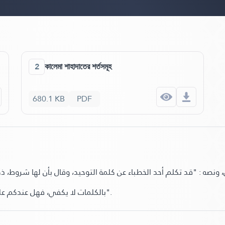
2
কালেমা শাহাদাতের শর্তসমূহ
680.1 KB
PDF
، ونصه : "قد تكلم أحد الخطباء عن كلمة التوحيد، وقال بأن لها شروط، ذكر
بالكلمات لا يكفي، فهل عندكم علم بهذه الشروط؟ كنت أرغب في معرفة هذه الشروط ؟".