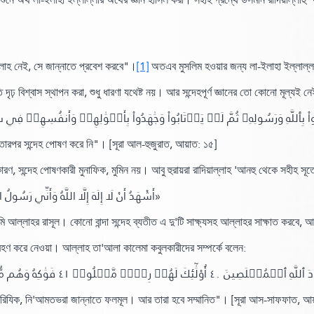
াহ নেই, সে জান্নাতে প্রবেশ করবে"
।
[1]
অতএব মুসলিম হওয়ার জন্য লা-ইলাহা ইল্লাল্ল
ি দৃঢ় বিশ্বাস স্থাপন করা,
শুধু ধারণা যথেষ্ট নয়। আর সন্দেহপূর্ণ জ্ঞানের তো কোনো মূল্যই
واْ بِٱللَّهِ وَرَسُولِهِۦ ثُمَّ لَمۡ يَرۡتَابُواْ وَجَٰهَدُواْ بِأَمۡوَٰلِهِمۡ وَأَنفُسِهِمۡ فِي سَبِ
 তারপর সন্দেহ পোষণ করে নি"
।
[সূরা আল-হুজুরাত,
আয়াত:
১৫]
, সন্দেহ পোষণকারী মুনাফিক, মুমিন নয়। আবু হুরায়রা রাদিয়াল্লাহ 'আনহু থেকে সহীহ সূত্রে
«أَشْهَدُ أَنْ لَا إِلَهَ إِلَّا اللَّهُ وَأَنِّي رَسُولُ اللَّهِ، "لَا يَلْقَى اللَّهَ بِهِمَا عَبْدٌ غَيْرَ شَاكٍّ، فَيُحْجَبَ عَنِ الْجَنَّةِ»
আল্লাহর রাসূল। কোনো বান্দা সন্দেহ ব্যতীত এ দু'টি সাক্ষ্যসহ আল্লাহর সাক্ষাত করবে, আ
ে গ্রহণ করে নেওয়া। আল্লাহ তা'আলা কালেমা কবুলকারীদের সম্পর্কে বলেন:
﴿ خۡلَصِينَ ٤٠ أُوْلَٰٓئِكَ لَهُمۡ رِزۡقٞ مَّعۡلُومٞ ٤١ فَوَٰكِهُ وَهُم مُّكۡرَمُونَ ٤٢ فِي جَنَّٰتِ ٱلنَّعِيمِ ٤٣
িত রিযিক, নি'আমতভরা জান্নাতে ফলমূল। আর তারা হবে সম্মানিত"
।
[সূরা আস-সাফফাত,
আয়