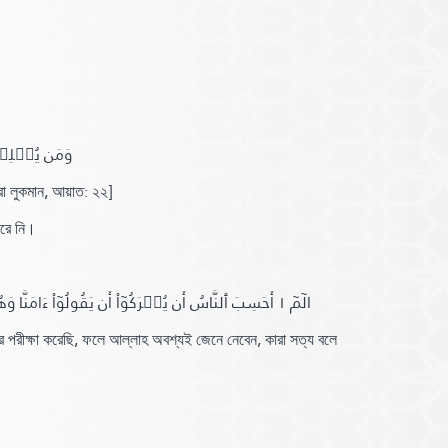
وَمَن يُسۡلِ ﴾
রা লুকমান,
আয়াত:
২২]
ধরে নি।
﴿ الٓمٓ ١ أَحَسِبَ ٱلنَّاسُ أَن يُتۡرَكُوٓاْ أَن يَقُولُوٓاْ ءَامَنَّا وَهُمۡ لَا يُفۡتَنُونَ ٢ وَلَقَدۡ فَتَنَّا ٱلَّذِينَ مِن قَبۡلِهِمۡۖ فَلَيَعۡلَمَنَّ ٱللَّهُ ٱلَّذِينَ صَدَقُواْ وَلَيَعۡلَمَنَّ ٱلۡكَٰذِبِينَ ٣ ﴾
র পরীক্ষা করেছি, ফলে আল্লাহ অবশ্যই জেনে নেবেন, কারা সত্য বলে