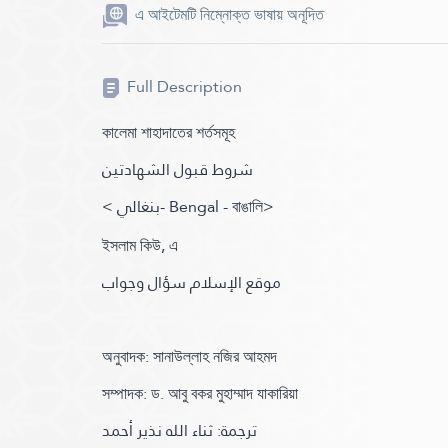
এ আইটেমটি নিম্নোক্ত ভাষায় অনূদিত
Full Description
কালেমা শাহাদাতের শর্তসমূহ
شروط قبول الشهادتين
< بنغالي
- Bengal -
বাঙালি
>
ইসলাম কিউ, এ
موقع الإسلام سؤال وجواب
অনুবাদক: সানাউল্লাহ নজির আহমদ
সম্পাদক: ড. আবু বকর মুহাম্মাদ যাকারিয়া
ترجمة: ثناء الله نذير أحمد