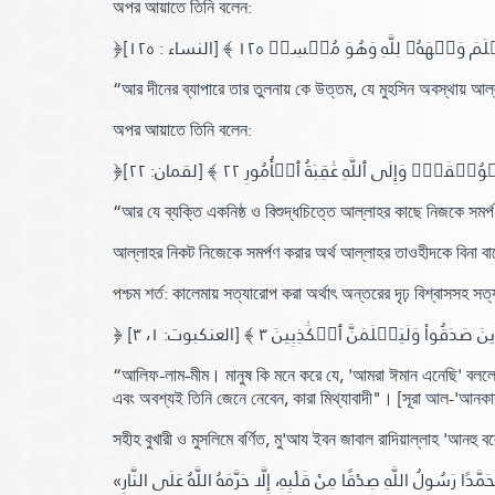
অপর আয়াতে তিনি বলেন:
﴿لَمَ وَجۡهَهُۥ لِلَّهِ وَهُوَ مُحۡسِنٞ ١٢٥
[النساء : ١٢٥]
“আর দীনের ব্যাপারে তার তুলনায় কে উত্তম, যে মুহসিন অবস্থায় আল্
অপর আয়াতে তিনি বলেন:
﴿ىٰۗ وَإِلَى ٱللَّهِ عَٰقِبَةُ ٱلۡأُمُورِ ٢٢
[لقمان: ٢٢]
“আর যে ব্যক্তি একনিষ্ঠ ও বিশুদ্ধচিত্তে আল্লাহর কাছে নিজকে স
আল্লাহর নিকট নিজেকে সমর্পণ করার অর্থ আল্লাহর তাওহীদকে বিনা বা
পশ্চম শর্ত: কালেমায় সত্যারোপ করা অর্থাৎ অন্তরের দৃঢ় বিশ্বাসসহ সত্
[العنكبوت: ١، ٣]
“আলিফ-লাম-মীম। মানুষ কি মনে করে যে, 'আমরা ঈমান এনেছি' বললেই 
এবং অবশ্যই তিনি জেনে নেবেন, কারা মিথ্যাবাদী"
।
[সূরা আল-'আনকা
সহীহ বুখারী ও মুসলিমে বর্ণিত,
মু'আয ইবন জাবাল রাদিয়াল্লাহ 'আনহু ব