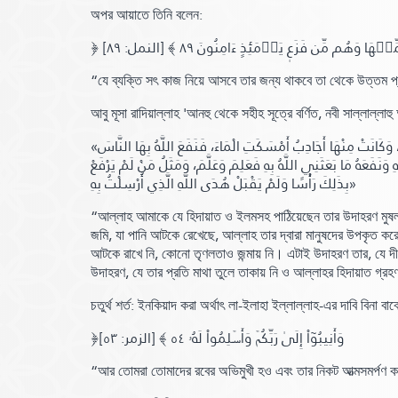
অপর আয়াতে তিনি বলেন:
﴿ ۡهَا وَهُم مِّن فَزَعٖ يَوۡمَئِذٍ ءَامِنُونَ ٨٩
[النمل: ٨٩]
“যে ব্যক্তি সৎ কাজ নিয়ে আসবে তার জন্য থাকবে তা থেকে উত্তম প
আবু মূসা রাদিয়াল্লাহ 'আনহু থেকে সহীহ সূত্রে বর্ণিত,
নবী সাল্লাল্লাহ
«مَثَلُ مَا بَعَثَنِي اللَّهُ بِهِ مِنَ الْهُدَى وَالْعِلْمِ، كَمَثَلِ الْغَيْثِ الْكَثِيرِ أَصَابَ أَرْضًا فَكَانَ مِنْهَا نَقِيَّةٌ قَبِلَتِ الْمَاءَ، فَأَنْبَتَتِ الْكَلَأَ وَالْعُشْبَ الْكَثِيرَ، وَكَانَتْ مِنْهَا أَجَادِبُ أَمْسَكَتِ الْمَاءَ، فَنَفَعَ اللَّهُ بِهَا النَّاسَ
َفَعَهُ مَا بَعَثَنِي اللَّهُ بِهِ فَعَلِمَ وَعَلَّمَ، وَمَثَلُ مَنْ لَمْ يَرْفَعْ
بِذَلِكَ رَأْسًا وَلَمْ يَقْبَلْ هُدَى اللَّهِ الَّذِي أُرْسِلْتُ بِهِ»
“আল্লাহ আমাকে যে হিদায়াত ও ইলমসহ পাঠিয়েছেন তার উদাহরণ মুষলধারে
জমি, যা পানি আটকে রেখেছে, আল্লাহ তার দ্বারা মানুষদের উপকৃত কর
আটকে রাখে নি, কোনো তৃণলতাও জন্মায় নি। এটাই উদাহরণ তার, যে দী
উদাহরণ, যে তার প্রতি মাথা তুলে তাকায় নি ও আল্লাহর হিদায়াত গ্রহ
চতুর্থ শর্ত: ইনকিয়াদ করা অর্থাৎ লা-ইলাহা ইল্লাল্লাহ-
এর দাবি বিনা ব
﴿وَأَنِيبُوٓاْ إِلَىٰ رَبِّكُمۡ وَأَسۡلِمُواْ لَهُۥ ٥٤ ﴾
[الزمر: ٥٣]
“আর তোমরা তোমাদের রবের অভিমুখী হও এবং তার নিকট আত্মসমর্পণ 