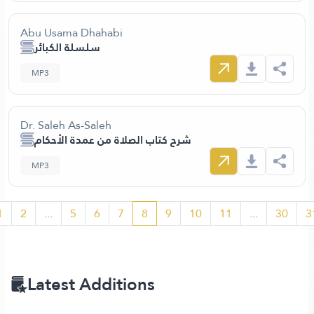
Abu Usama Dhahabi
سلسلة الكبائر
MP3
Dr. Saleh As-Saleh
شرح كتاب الصلاة من عمدة الأحكام
MP3
1
2
...
5
6
7
8
9
10
11
...
30
3
Latest Additions