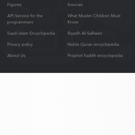
Figures
Sources
API Service for the
What Muslim Children Must
programmers
Know
Saadi Islam Encyclopedia
Riyadh Al-Salheen
Privacy policy
Noble Quran encyclopedia
About Us
Prophet hadith encyclopedia