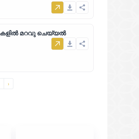
ദുകളിൽ മറവു ചെയ്യൽ
›