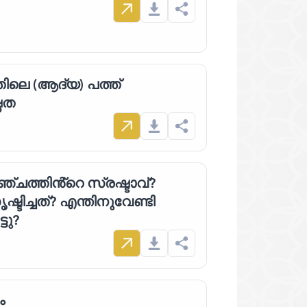
ിലെ (ആദ്യ) പത്ത്
്ഠത
ചത്തിൻ്റെ സ്രഷ്ടാവ്?
ടിച്ചത്? എന്തിനുവേണ്ടി
ടു?
ം