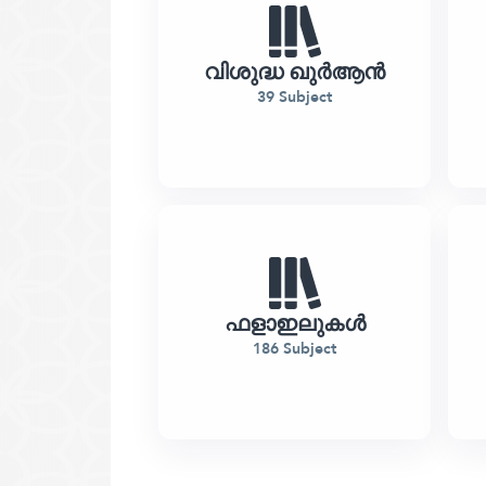
വിശുദ്ധ ഖുർആൻ
39 Subject
ഫളാഇലുകള്‍
186 Subject