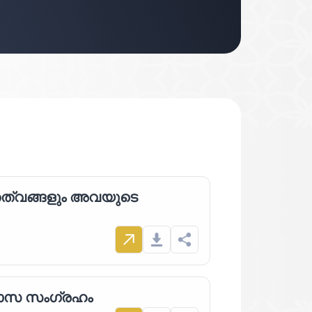
തത്വങ്ങളും അവയുടെ
വാസ സംഗ്രഹം