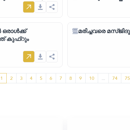
 ഒരാൾക്ക്
മരിച്ചവരെ മസ്ജി
ത് കുഫ്റും
1
2
3
4
5
6
7
8
9
10
...
74
75