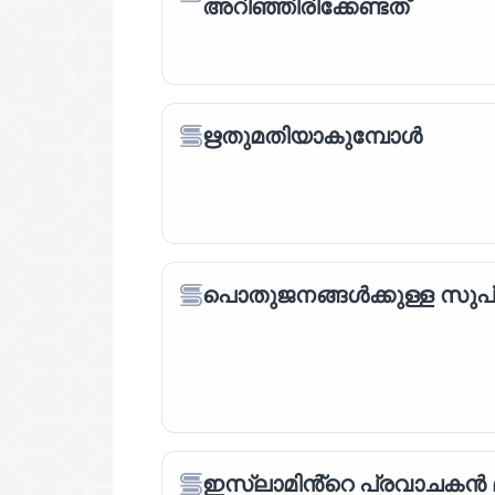
അറിഞ്ഞിരിക്കേണ്ടത്
ഋതുമതിയാകുമ്പോൾ
പൊതുജനങ്ങൾക്കുള്ള സുപ