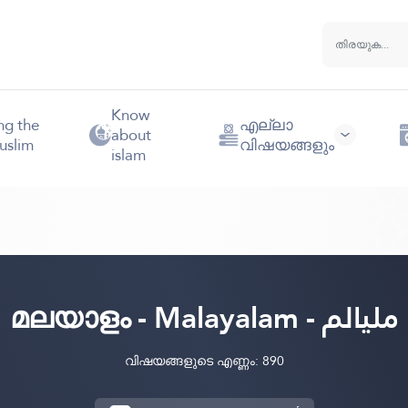
Know
ng the
എല്ലാ
about
uslim
വിഷയങ്ങളും
islam
മലയാളം - Malayalam - مليالم
വിഷയങ്ങളുടെ എണ്ണം: 890