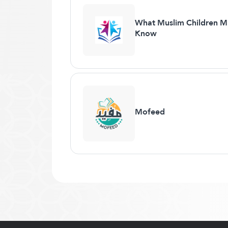
What Muslim Children M
Know
Mofeed