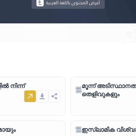
أعرض المحتوى باللغة العربية
ൽ നിന്ന്
മൂന്ന് അടിസ്ഥാന
തെളിവുകളും
മായും
ഇസ്‌ലാമിക വിശ്