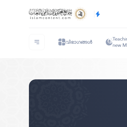
Teachi
വിഭാഗങ്ങൾ
new M