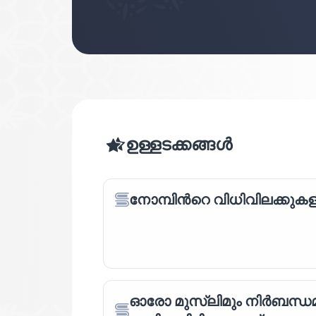
ഉള്ളടക്കങ്ങൾ
നോമ്പിന്‍റെ വിധിവിലക്കുകളി
ഓരോ മുസ്‌ലിമും നിര്‍ബന്ധ