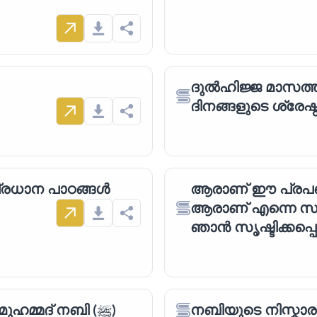
ദുൽഹിജ്ജ മാസത്ത
ദിനങ്ങളുടെ ശ്രേഷ
്രധാന പാഠങ്ങൾ
ആരാണ് ഈ പ്രപഞ്
ആരാണ് എന്നെ സൃഷ്
ഞാൻ സൃഷ്ടിക്കപ്പെട്
ഇസ്‌ലാമിൻ്റെ പ്രവാചകൻ മുഹമ്മദ് നബി (ﷺ)
നബിയുടെ നിസ്കാര