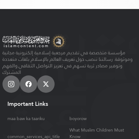
مؤسسة متخصصة في تقديم مرجعية إسلامية إلكترونية مجانية
وموثوقة. رسالتنا تنصب حول تعريف العالم بالإسلام بلغات متعددة
وتوفير مصادر ثرية تسهم في تعزيز التواصل الثقافي والفهم
المشترك
Important Links
maa baw ka taariku
boyorow
What Muslim Children Must
common_services_api_title
Know