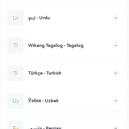
Ur
اردو - Urdu
Tl
Wikang Tagalog - Tagalog
Tr
Türkçe - Turkish
Uz
Ўзбек - Uzbek
Fa
فارسی - Persian