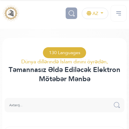
AZ
130 Languages
Dünya dillərində İslam dinini öyrədən,
Təmannasız Əldə Ediləcək Elektron
Mötəbər Mənbə