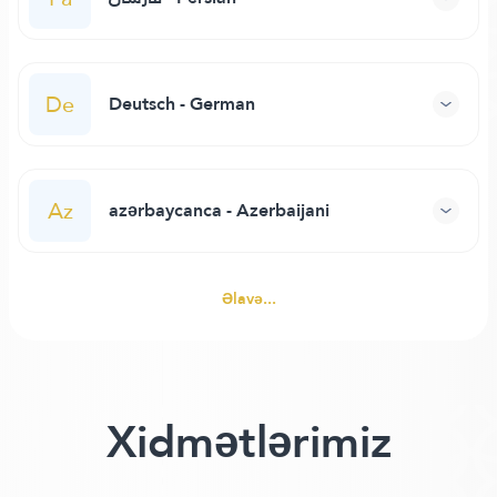
De
Deutsch - German
Az
azərbaycanca - Azerbaijani
Əlavə...
Xidmətlərimiz