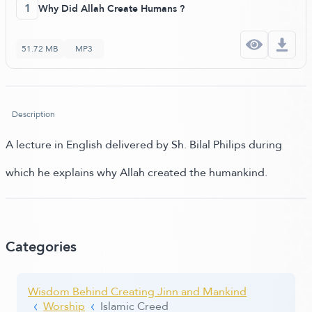
1
Why Did Allah Create Humans ?
51.72 MB
MP3
Description
A lecture in English delivered by Sh. Bilal Philips during
which he explains why Allah created the humankind.
Categories
Wisdom Behind Creating Jinn and Mankind
Worship
Islamic Creed