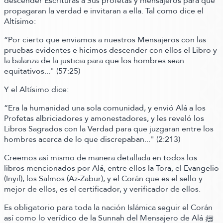
descender Escrituras a Sus profetas y mensajeros para que
propagaran la verdad e invitaran a ella.
Tal como dice el
Altísimo:
“Por cierto que enviamos a nuestros Mensajeros con las
pruebas evidentes e hicimos descender con ellos el Libro y
la balanza de la justicia para que los hombres sean
equitativos..."
(57:25)
Y el Altísimo dice:
“Era la humanidad una sola comunidad, y envió Alá a los
Profetas albriciadores y amonestadores, y les reveló los
Libros Sagrados con la Verdad para que juzgaran entre los
hombres acerca de lo que discrepaban..."
(2:213)
Creemos así mismo de manera detallada en todos los
libros mencionados por Alá, entre ellos la Tora, el Evangelio
(Inyil)
, los Salmos
(Az-Zabur)
, y el Corán que es el sello y
mejor de ellos, es el certificador, y verificador de ellos.
Es obligatorio para toda la nación Islámica seguir el Corán
así como lo verídico de la Sunnah del Mensajero de Alá ﷺ‬