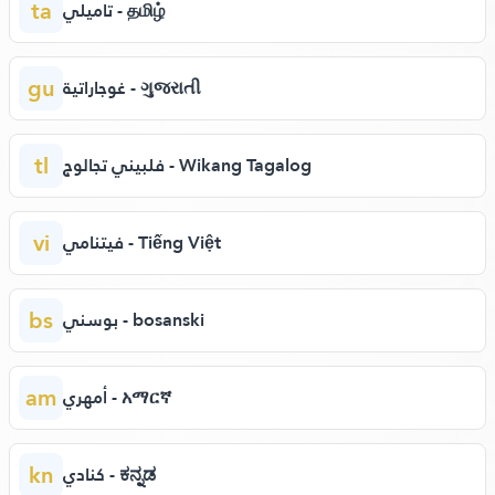
ta
تاميلي - தமிழ்
gu
غوجاراتية - ગુજરાતી
tl
فلبيني تجالوج - Wikang Tagalog
vi
فيتنامي - Tiếng Việt
bs
بوسني - bosanski
am
أمهري - አማርኛ
kn
كنادي - ಕನ್ನಡ