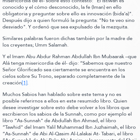
misericordia de él-
sobre esto contestó:
“El Istiwah es
conocido y el cómo desconocido, la fe
(Iman)
en ello
obligatoria y preguntar sobre ello es innovación
(bida'a)
"
.
Después dijo a quien formuló la pregunta:
“No te veo sino
desviado"
. Y ordenó que sea expulsado de la mezquita.
Similares palabras fueron dichas también por la madre de
los creyentes; Umm Salamah.
Y el Imam Abu Abdur Rahman Abdullah Ibn Mubaarak –que
Alá tenga misericordia de él-
dijo:
“Sabemos que nuestro
Señor Glorificado sea ciertamente se encuentra en los
cielos sobre Su Trono, separado completamente de la
creación
[1]
.
Muchos Sabios han hablado sobre este tema y no es
posible referirnos a ellos en este resumido libro. Quien
desee investigar sobre esto debe volver a los libros que
escribieron los sabios de la Sunnah, como por ejemplo el
libro
“As-Sunnah" de Abdullah Ibn Ahmad, el libro
“Tawhid"
del Imam Yalil Muhammad Ibn Juzhaimah, el libro
“As-Sunnah" de Abi Al-Qasim Al-Lalakai At- Tabari, el libro