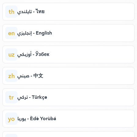
th
تايلندي - ไทย
en
إنجليزي - English
uz
أوزبكي - Ўзбек
zh
صيني - 中文
tr
تركي - Türkçe
yo
يوربا - Èdè Yorùbá