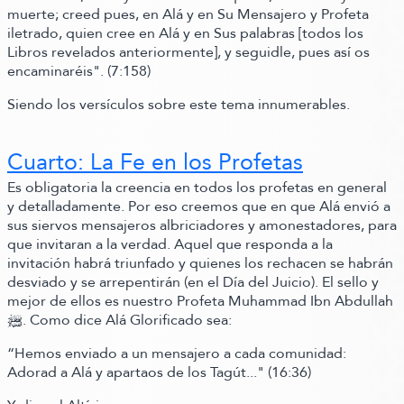
muerte; creed pues, en Alá y en Su Mensajero y Profeta
iletrado, quien cree en Alá y en Sus palabras
[todos los
Libros revelados anteriormente]
, y seguidle, pues así os
encaminaréis"
.
(7:158)
Siendo los versículos sobre este tema innumerables.
Cuarto: La Fe en los Profetas
Es obligatoria la creencia en todos los profetas en general
y detalladamente. Por eso creemos que en que Alá envió a
sus siervos mensajeros albriciadores y amonestadores, para
que invitaran a la verdad. Aquel que responda a la
invitación habrá triunfado y quienes los rechacen se habrán
desviado y se arrepentirán
(en el Día del Juicio)
. El sello y
mejor de ellos es nuestro Profeta Muhammad Ibn Abdullah
ﷺ‬.
Como dice Alá Glorificado sea:
“Hemos enviado a un mensajero a cada comunidad:
Adorad a Alá y apartaos de los Tagút..."
(16:36)