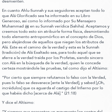
desmienten.
En cuanto Ahlu-Sunnah y sus seguidores aceptan todo lo
que Alá Glorificado sea ha informado en su Libro
Generoso, así como lo informado por Su Mensajero
Muhammad ﷺ‬ en su Sunnah verídica
(Sahiha)
. Aceptamos y
creemos todo esto sin atribuirle forma física, desmintiendo
todo elemento antropomórfico en el concepto de Dios,
pero alejándose de aquellos que niegan los atributos de
Alá. Este es el camino de la verdad y esta es la Sunnah
(tradición)
de Alá Exaltado sea, para todo aquel que se
aferre a la verdad traída por los Profetas, siendo sincero
con Alá en la búsqueda de la verdad, quien le concede
certeza mostrándole las pruebas,
tal como dijo el Altísimo:
“Por cierto que siempre refutamos lo falso con la Verdad,
pues lo falso se desvanece
[ante la Verdad]
; y sabed
[¡Oh,
incrédulos]
que os aguarda el castigo del Infierno por lo
que habéis dicho
[acerca de Alá]
."
(21:18)
Y dice el Altísimo:
“Y siempre que presenten un argumento
[en contra del