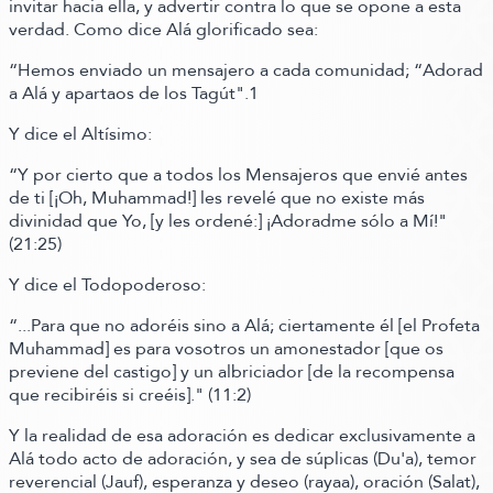
invitar hacia ella, y advertir contra lo que se opone a esta
verdad.
Como dice Alá glorificado sea:
“Hemos enviado un mensajero a cada comunidad; “Adorad
a Alá y apartaos de los Tagút"
.1
Y dice el Altísimo:
“Y por cierto que a todos los Mensajeros que envié antes
de ti
[¡Oh, Muhammad!]
les revelé que no existe más
divinidad que Yo,
[y les ordené:]
¡Adoradme sólo a Mí!"
(21:25)
Y dice el Todopoderoso:
“...Para que no adoréis sino a Alá; ciertamente él
[el Profeta
Muhammad]
es para vosotros un amonestador
[que os
previene del castigo]
y un albriciador
[de la recompensa
que recibiréis si creéis]
."
(11:2)
Y la realidad de esa adoración es dedicar exclusivamente a
Alá todo acto de adoración, y sea de súplicas
(Du'a)
, temor
reverencial
(Jauf)
, esperanza y deseo
(rayaa)
, oración
(Salat)
,