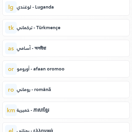
lg
لوغندي - Luganda
tk
تركماني - Türkmençe
as
آسامي - অসমীয়া
or
أورومو - afaan oromoo
ro
روماني - română
km
خميرية - ភាសាខ្មែរ
el
يوناني - ελληνικά