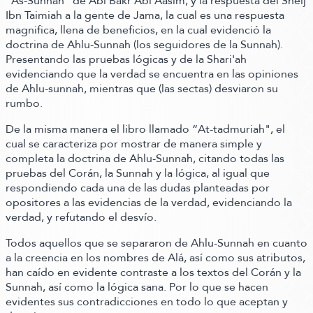
“As-Sunnah"
de Abi Bakr Abi Aasim, y la respuesta del Sheij
Ibn Taimiah a la gente de Jama, la cual es una respuesta
magnifica, llena de beneficios, en la cual evidenció la
doctrina de Ahlu-Sunnah
(los seguidores de la Sunnah)
.
Presentando las pruebas lógicas y de la Shari'ah
evidenciando que la verdad se encuentra en las opiniones
de Ahlu-sunnah, mientras que
(las sectas)
desviaron su
rumbo.
De la misma manera el libro llamado
“At-tadmuriah"
, el
cual se caracteriza por mostrar de manera simple y
completa la doctrina de Ahlu-Sunnah, citando todas las
pruebas del Corán, la Sunnah y la lógica, al igual que
respondiendo cada una de las dudas planteadas por
opositores a las evidencias de la verdad, evidenciando la
verdad, y refutando el desvío.
Todos aquellos que se separaron de Ahlu-Sunnah en cuanto
a la creencia en los nombres de Alá, así como sus atributos,
han caído en evidente contraste a los textos del Corán y la
Sunnah, así como la lógica sana. Por lo que se hacen
evidentes sus contradicciones en todo lo que aceptan y