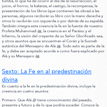
tumba, lo que ha de ocurrir el día de la resurrección, el
juicio, el horror, la balanza, el castigo, la recompensa, la
presentación de los libros
(que contienen las obras)
a las
personas, algunos recibirán su libro con la mano derecha y
otros lo recibirán con izquierda o por detrás de su espalda.
También integra esta creencia la fe en la fuente de nuestro
Profeta Muhammad ﷺ‬, la creencia en el Paraíso y el
Infierno, la visión del creyente de su Señor Glorificado sea,
y otros asuntos que se encuentran el Corán y la Sunnah
auténtica del Mensajero de Alá ﷺ‬. Todo esto es parte de la
fe, y debe ser aceptado acorde a como fuera explicado por
Alá y su Mensajero ﷺ‬.
Sexto: La Fe en al predestinación
divina
En cuanto a la fe en la predestinación divina,
incluye la
creencia en cuatro asuntos:
Primero: Que Alá ﷻ‬ tiene conocimiento del pasado,
presente y futuro y de lo que podría suceder. Conoce la