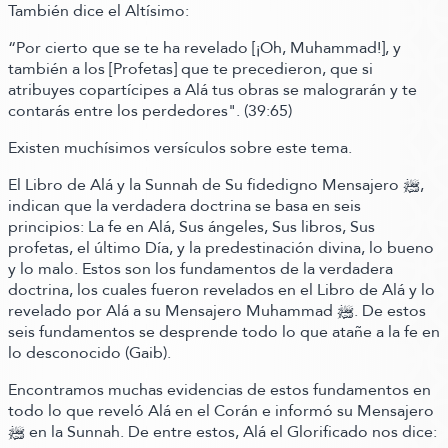
También dice el Altísimo:
“Por cierto que se te ha revelado
[¡Oh, Muhammad!]
, y
también a los
[Profetas]
que te precedieron, que si
atribuyes copartícipes a Alá tus obras se malograrán y te
contarás entre los perdedores"
.
(39:65)
Existen muchísimos versículos sobre este tema.
El Libro de Alá y la Sunnah de Su fidedigno Mensajero ﷺ‬,
indican que la verdadera doctrina se basa en seis
principios:
La fe en Alá, Sus ángeles, Sus libros, Sus
profetas, el último Día, y la predestinación divina, lo bueno
y lo malo. Estos son los fundamentos de la verdadera
doctrina, los cuales fueron revelados en el Libro de Alá y lo
revelado por Alá a su Mensajero Muhammad ﷺ‬. De estos
seis fundamentos se desprende todo lo que atañe a la fe en
lo desconocido
(Gaib)
.
Encontramos muchas evidencias de estos fundamentos en
todo lo que reveló Alá en el Corán e informó su Mensajero
ﷺ‬ en la Sunnah. De entre estos,
Alá el Glorificado nos dice: