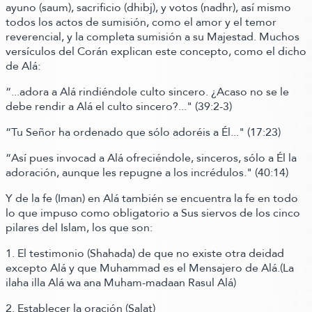
ayuno
(saum)
, sacrificio
(dhibj)
, y votos
(nadhr)
, así mismo
todos los actos de sumisión, como el amor y el temor
reverencial, y la completa sumisión a su Majestad. Muchos
versículos del Corán explican este concepto,
como el dicho
de Alá:
“...adora a Alá rindiéndole culto sincero. ¿Acaso no se le
debe rendir a Alá el culto sincero?..."
(39:2-3)
“Tu Señor ha ordenado que sólo adoréis a Él..."
(17:23)
“Así pues invocad a Alá ofreciéndole, sinceros, sólo a Él la
adoración, aunque les repugne a los incrédulos."
(40:14)
Y de la fe
(Iman)
en Alá también se encuentra la fe en todo
lo que impuso como obligatorio a Sus siervos de los cinco
pilares del Islam,
los que son:
1. El testimonio
(Shahada)
de que no existe otra deidad
excepto Alá y que Muhammad es el Mensajero de Alá.
(La
ilaha illa Alá wa ana Muham-madaan Rasul Alá)
2. Establecer la oración
(Salat)