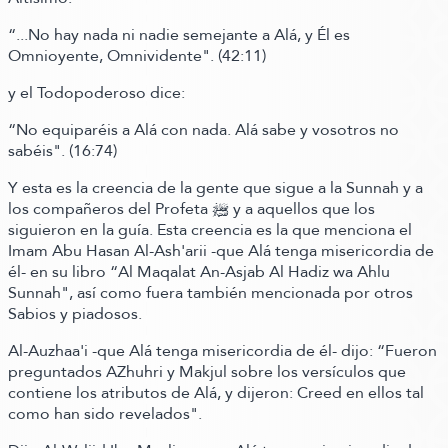
“...No hay nada ni nadie semejante a Alá, y Él es
Omnioyente, Omnividente"
.
(42:11)
y el Todopoderoso dice:
“No equiparéis a Alá con nada. Alá sabe y vosotros no
sabéis"
.
(16:74)
Y esta es la creencia de la gente que sigue a la Sunnah y a
los compañeros del Profeta ﷺ‬ y a aquellos que los
siguieron en la guía. Esta creencia es la que menciona el
Imam Abu Hasan Al-Ash'arii -que Alá tenga misericordia de
él- en su libro
“Al Maqalat An-Asjab Al Hadiz wa Ahlu
Sunnah"
, así como fuera también mencionada por otros
Sabios y piadosos.
Al-Auzhaa'i -que Alá tenga misericordia de él-
dijo:
“Fueron
preguntados AZhuhri y Makjul sobre los versículos que
contiene los atributos de Alá,
y dijeron:
Creed en ellos tal
como han sido revelados"
.