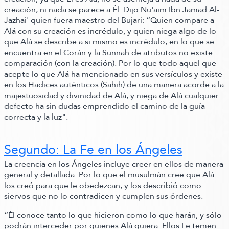
creación, ni nada se parece a Él. Dijo Nu'aim Ibn Jamad Al-
Jazhai' quien fuera maestro del Bujari:
“Quien compare a
Alá con su creación es incrédulo, y quien niega algo de lo
que Alá se describe a si mismo es incrédulo, en lo que se
encuentra en el Corán y la Sunnah de atributos no existe
comparación
(con la creación)
. Por lo que todo aquel que
acepte lo que Alá ha mencionado en sus versículos y existe
en los Hadices auténticos
(Sahih)
de una manera acorde a la
majestuosidad y divinidad de Alá, y niega de Alá cualquier
defecto ha sin dudas emprendido el camino de la guía
correcta y la luz"
.
Segundo: La Fe en los Ángeles
La creencia en los Ángeles incluye creer en ellos de manera
general y detallada. Por lo que el musulmán cree que Alá
los creó para que le obedezcan, y los describió como
siervos que no lo contradicen y cumplen sus órdenes.
“Él conoce tanto lo que hicieron como lo que harán, y sólo
podrán interceder por quienes Alá quiera. Ellos Le temen