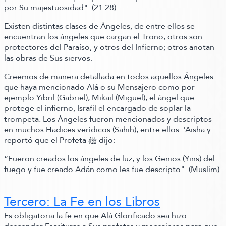
por Su majestuosidad"
.
(21:28)
Existen distintas clases de Ángeles, de entre ellos se
encuentran los ángeles que cargan el Trono, otros son
protectores del Paraíso, y otros del Infierno; otros anotan
las obras de Sus siervos.
Creemos de manera detallada en todos aquellos Ángeles
que haya mencionado Alá o su Mensajero como por
ejemplo Yibril
(Gabriel)
, Mikail
(Miguel)
, el ángel que
protege el infierno, Israfil el encargado de soplar la
trompeta. Los Ángeles fueron mencionados y descriptos
en muchos Hadices verídicos
(Sahih)
,
entre ellos:
'Aisha y
reportó que el Profeta ﷺ‬ dijo:
“Fueron creados los ángeles de luz, y los Genios
(Yins)
del
fuego y fue creado Adán como les fue descripto"
.
(Muslim)
Tercero: La Fe en los Libros
Es obligatoria la fe en que Alá Glorificado sea hizo