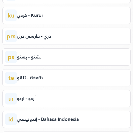
ku
كردي - Kurdî
prs
دري - فارسی دری
ps
بشتو - پښتو
te
تلقو - తెలుగు
ur
أردو - اردو
id
إندونيسي - Bahasa Indonesia