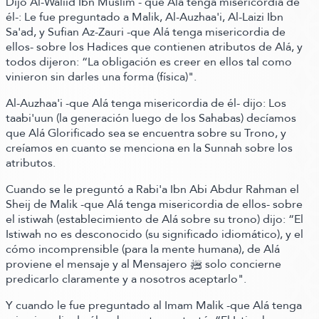
Dijo Al-Waliid Ibn Muslim - que Alá tenga misericordia de
él-: Le fue preguntado a Malik, Al-Auzhaa'i, Al-Laizi Ibn
Sa'ad, y Sufian Az-Zauri -que Alá tenga misericordia de
ellos- sobre los Hadices que contienen atributos de Alá,
y
todos dijeron:
“La obligación es creer en ellos tal como
vinieron sin darles una forma
(física)
"
.
Al-Auzhaa'i -que Alá tenga misericordia de él-
dijo:
Los
taabi'uun
(la generación luego de los Sahabas)
decíamos
que Alá Glorificado sea se encuentra sobre su Trono, y
creíamos en cuanto se menciona en la Sunnah sobre los
atributos.
Cuando se le preguntó a Rabi'a Ibn Abi Abdur Rahman el
Sheij de Malik -que Alá tenga misericordia de ellos- sobre
el istiwah
(establecimiento de Alá sobre su trono)
dijo:
“El
Istiwah no es desconocido
(su significado idiomático)
, y el
cómo incomprensible
(para la mente humana)
, de Alá
proviene el mensaje y al Mensajero ﷺ‬ solo concierne
predicarlo claramente y a nosotros aceptarlo"
.
Y cuando le fue preguntado al Imam Malik -que Alá tenga