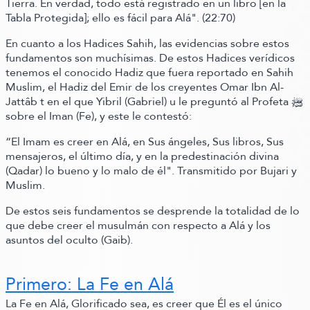
Tierra. En verdad, todo está registrado en un libro
[en la
Tabla Protegida]
; ello es fácil para Alá"
.
(22:70)
En cuanto a los Hadices Sahih, las evidencias sobre estos
fundamentos son muchísimas. De estos Hadices verídicos
tenemos el conocido Hadiz que fuera reportado en Sahih
Muslim, el Hadiz del Emir de los creyentes Omar Ibn Al-
Jattâb t en el que Yibril
(Gabriel)
u le preguntó al Profeta ﷺ‬
sobre el Iman
(Fe)
,
y este le contestó:
“El Imam es creer en Alá, en Sus ángeles, Sus libros, Sus
mensajeros, el último día, y en la predestinación divina
(Qadar)
lo bueno y lo malo de él"
. Transmitido por Bujari y
Muslim.
De estos seis fundamentos se desprende la totalidad de lo
que debe creer el musulmán con respecto a Alá y los
asuntos del oculto
(Gaib)
.
Primero: La Fe en Alá
La Fe en Alá, Glorificado sea, es creer que Él es el único