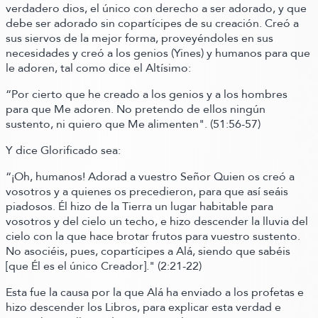
verdadero dios, el único con derecho a ser adorado, y que
debe ser adorado sin copartícipes de su creación. Creó a
sus siervos de la mejor forma, proveyéndoles en sus
necesidades y creó a los genios
(Yines)
y humanos para que
le adoren,
tal como dice el Altísimo:
“Por cierto que he creado a los genios y a los hombres
para que Me adoren. No pretendo de ellos ningún
sustento, ni quiero que Me alimenten"
.
(51:56-57)
Y dice Glorificado sea:
“¡Oh, humanos! Adorad a vuestro Señor Quien os creó a
vosotros y a quienes os precedieron, para que así seáis
piadosos. Él hizo de la Tierra un lugar habitable para
vosotros y del cielo un techo, e hizo descender la lluvia del
cielo con la que hace brotar frutos para vuestro sustento.
No asociéis, pues, copartícipes a Alá, siendo que sabéis
[que Él es el único Creador]
."
(2:21-22)
Esta fue la causa por la que Alá ha enviado a los profetas e
hizo descender los Libros, para explicar esta verdad e