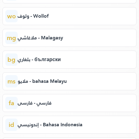
wo
ولوف - Wollof
mg
ملاغاشي - Malagasy
bg
بلغاري - български
ms
ملايو - bahasa Melayu
fa
فارسي - فارسی
id
إندونيسي - Bahasa Indonesia