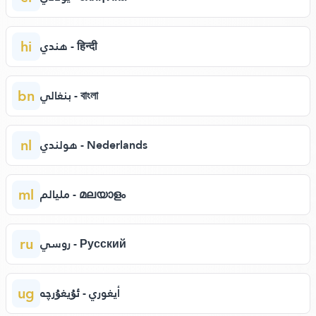
hi
هندي - हिन्दी
bn
بنغالي - বাংলা
nl
هولندي - Nederlands
ml
مليالم - മലയാളം
ru
روسي - Русский
ug
أيغوري - ئۇيغۇرچە