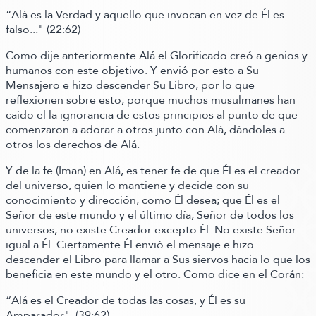
“Alá es la Verdad y aquello que invocan en vez de Él es
falso..."
(22:62)
Como dije anteriormente Alá el Glorificado creó a genios y
humanos con este objetivo. Y envió por esto a Su
Mensajero e hizo descender Su Libro, por lo que
reflexionen sobre esto, porque muchos musulmanes han
caído el la ignorancia de estos principios al punto de que
comenzaron a adorar a otros junto con Alá, dándoles a
otros los derechos de Alá.
Y de la fe
(Iman)
en Alá, es tener fe de que Él es el creador
del universo, quien lo mantiene y decide con su
conocimiento y dirección, como Él desea; que Él es el
Señor de este mundo y el último día, Señor de todos los
universos, no existe Creador excepto Él. No existe Señor
igual a Él. Ciertamente Él envió el mensaje e hizo
descender el Libro para llamar a Sus siervos hacia lo que los
beneficia en este mundo y el otro.
Como dice en el Corán:
“Alá es el Creador de todas las cosas, y Él es su
Amparador"
.
(39:62)