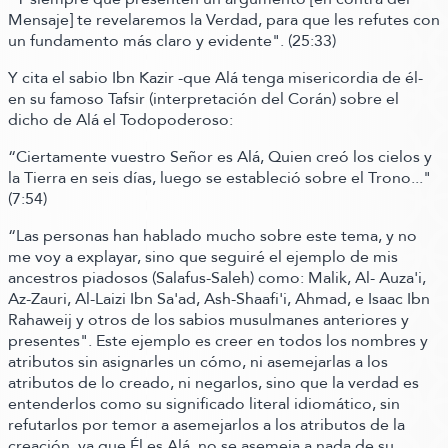
Mensaje]
te revelaremos la Verdad, para que les refutes con
un fundamento más claro y evidente"
.
(25:33)
Y cita el sabio Ibn Kazir -que Alá tenga misericordia de él-
en su famoso Tafsir
(interpretación del Corán)
sobre el
dicho de Alá el Todopoderoso:
“Ciertamente vuestro Señor es Alá, Quien creó los cielos y
la Tierra en seis días, luego se estableció sobre el Trono..."
(7:54)
“Las personas han hablado mucho sobre este tema, y no
me voy a explayar, sino que seguiré el ejemplo de mis
ancestros piadosos
(Salafus-Saleh)
como: Malik, Al- Auza'i,
Az-Zauri, Al-Laizi Ibn Sa'ad, Ash-Shaafi'i, Ahmad, e Isaac Ibn
Rahaweij y otros de los sabios musulmanes anteriores y
presentes"
. Este ejemplo es creer en todos los nombres y
atributos sin asignarles un cómo, ni asemejarlas a los
atributos de lo creado, ni negarlos, sino que la verdad es
entenderlos como su significado literal idiomático, sin
refutarlos por temor a asemejarlos a los atributos de la
creación, ya que Él es Alá, no se asemeja a nada de su