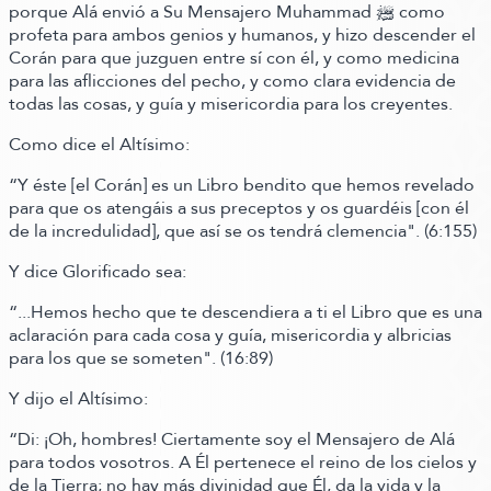
porque Alá envió a Su Mensajero Muhammad ﷺ‬ como
profeta para ambos genios y humanos, y hizo descender el
Corán para que juzguen entre sí con él, y como medicina
para las aflicciones del pecho, y como clara evidencia de
todas las cosas, y guía y misericordia para los creyentes.
Como dice el Altísimo:
“Y éste
[el Corán]
es un Libro bendito que hemos revelado
para que os atengáis a sus preceptos y os guardéis
[con él
de la incredulidad]
, que así se os tendrá clemencia"
.
(6:155)
Y dice Glorificado sea:
“...Hemos hecho que te descendiera a ti el Libro que es una
aclaración para cada cosa y guía, misericordia y albricias
para los que se someten"
.
(16:89)
Y dijo el Altísimo:
“Di: ¡Oh, hombres! Ciertamente soy el Mensajero de Alá
para todos vosotros. A Él pertenece el reino de los cielos y
de la Tierra; no hay más divinidad que Él, da la vida y la