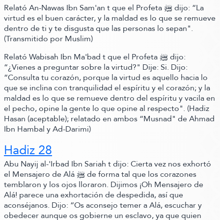
Relató An-
Nawas Ibn Sam'an t que el Profeta ﷺ‬ dijo:
“La
virtud es el buen carácter, y la maldad es lo que se remueve
dentro de ti y te disgusta que las personas lo sepan"
.
(Transmitido por Muslim)
Relató Wabisah Ibn Ma'bad t que el Profeta ﷺ‬ dijo:
“¿Vienes a preguntar sobre la virtud?"
Dije: Si.
Dijo:
“Consulta tu corazón, porque la virtud es aquello hacia lo
que se inclina con tranquilidad el espíritu y el corazón; y la
maldad es lo que se remueve dentro del espíritu y vacila en
el pecho, opine la gente lo que opine al respecto"
.
(Hadiz
Hasan (aceptable)
; relatado en ambos “Musnad" de Ahmad
Ibn Hambal y Ad-Darimi)
Hadiz 28
Abu Nayij al-
'Irbad Ibn Sariah t dijo:
Cierta vez nos exhortó
el Mensajero de Alá ﷺ‬ de forma tal que los corazones
temblaron y los ojos lloraron. Dijimos ¡Oh Mensajero de
Alá! parece una exhortación de despedida, así que
aconséjanos.
Dijo:
“Os aconsejo temer a Alá, escuchar y
obedecer aunque os gobierne un esclavo, ya que quien