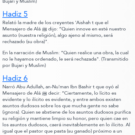
Bujari y Muslim)
Hadiz 5
Relató la madre de los creyentes 'Aishah t que el
Mensajero de Alá ﷺ‬ dijo:
“Quien innove en esté nuestro
asunto
(nuestra religión)
, algo ajeno al mismo, será
rechazado
(su obra)
"
.
En la narración de Muslim:
“Quien realice una obra, la cual
no le hayamos ordenado, le será rechazada"
.
(Transmitido
por Bujari y Muslim)
Hadiz 6
Narró Abu Adullah, an-
Nu'man Ibn Bashir t que oyó al
Mensajero de Alá ﷺ‬ decir:
“Ciertamente, lo lícito es
evidente y lo ilícito es evidente, y entre ambos existen
asuntos dudosos sobre los que mucha gente no sabe
(ignora)
. Quien se abstiene de los asuntos dudosos purifica
su religión y mantiene limpio su honor, pero quien cae en
los asuntos dudosos, caerá inevitablemente en lo ilícito. Al
igual que el pastor que pasta
(su ganado)
próximo a un