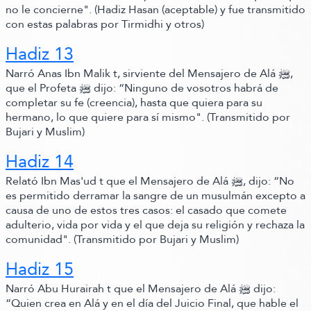
no le concierne"
.
(Hadiz Hasan (aceptable)
y fue transmitido
con estas palabras por Tirmidhi y otros)
Hadiz 13
Narró Anas Ibn Malik t, sirviente del Mensajero de Alá ﷺ‬,
que el Profeta ﷺ‬ dijo:
“Ninguno de vosotros habrá de
completar su fe
(creencia)
, hasta que quiera para su
hermano, lo que quiere para sí mismo"
.
(Transmitido por
Bujari y Muslim)
Hadiz 14
Relató Ibn Mas'ud t que el Mensajero de Alá ﷺ‬,
dijo:
“No
es permitido derramar la sangre de un musulmán excepto a
causa de uno de estos tres casos: el casado que comete
adulterio, vida por vida y el que deja su religión y rechaza la
comunidad"
.
(Transmitido por Bujari y Muslim)
Hadiz 15
Narró Abu Hurairah t que el Mensajero de Alá ﷺ‬ dijo:
“Quien crea en Alá y en el día del Juicio Final, que hable el