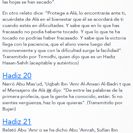
las hojas se han secado".
En otro relato dice:
“Protege a Alá, lo encontrarás ante ti,
acuérdate de Alá en el bienestar que él se acordará de ti
cuando estés en dificultades. Y sabe que en lo que has
fracasado no podía haberte tocado. Y que lo que te ha
tocado no podrías haber fracasado. Y sabe que la victoria
llega con la paciencia, que el alivio viene luego del
inconveniente y que con la dificultad surge la facilidad"
.
Transmitido por Tirmidhi, quien dijo que es un Hadiz
Hasan-Sahih
(aceptable y auténtico)
Hadiz 20
Narró Abu Mas'ud, 'Uqbah Ibn 'Amr Al-Ansari Al-
Badri t que
el Mensajero de Alá ﷺ‬ dijo:
“De entre las palabras de la
primera profecía, que la gente ha conocido,
están:
Si no
sientes vergüenza, haz lo que quieras"
.
(Transmitido por
Bujari)
Hadiz 21
Relató Abu 'Amr o se ha dicho Abu 'Amrah, Sufían Ibn