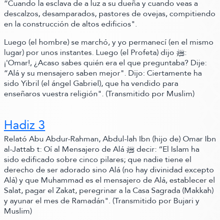
“Cuando la esclava de a luz a su dueña y cuando veas a
descalzos, desamparados, pastores de ovejas, compitiendo
en la construcción de altos edificios"
.
Luego
(el hombre)
se marchó, y yo permanecí
(en el mismo
lugar)
por unos instantes. Luego
(el Profeta)
dijo ﷺ‬:
¡'Omar!,
¿Acaso sabes quién era el que preguntaba? Dije:
“Alá y su mensajero saben mejor"
.
Dijo:
Ciertamente ha
sido Yibril
(el ángel Gabriel)
, que ha vendido para
enseñaros vuestra religión".
(Transmitido por Muslim)
Hadiz 3
Relató Abu Abdur-Rahman, Abdul-lah Ibn
(hijo de)
Omar Ibn
al-
Jattab t:
Oí al Mensajero de Alá ﷺ‬ decir:
“El Islam ha
sido edificado sobre cinco pilares; que nadie tiene el
derecho de ser adorado sino Alá
(no hay divinidad excepto
Alá)
y que Muhammad es el mensajero de Alá, establecer el
Salat, pagar el Zakat, peregrinar a la Casa Sagrada
(Makkah)
y ayunar el mes de Ramadán"
.
(Transmitido por Bujari y
Muslim)