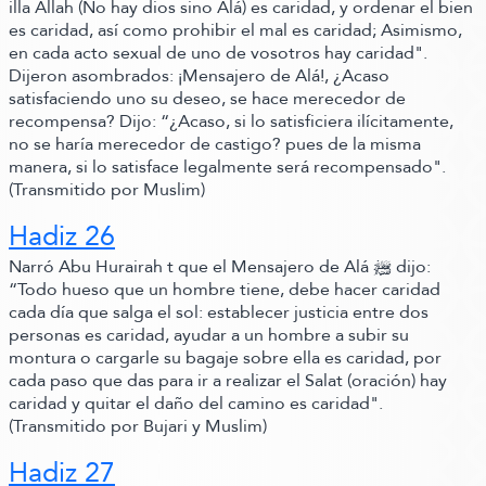
illa Allah
(No hay dios sino Alá)
es caridad, y ordenar el bien
es caridad, así como prohibir el mal es caridad; Asimismo,
en cada acto sexual de uno de vosotros hay caridad"
.
Dijeron asombrados:
¡Mensajero de Alá!, ¿Acaso
satisfaciendo uno su deseo,
se hace merecedor de
recompensa? Dijo:
“¿Acaso, si lo satisficiera ilícitamente,
no se haría merecedor de castigo? pues de la misma
manera, si lo satisface legalmente será recompensado"
.
(Transmitido por Muslim)
Hadiz 26
Narró Abu Hurairah t que el Mensajero de Alá ﷺ‬ dijo:
“Todo hueso que un hombre tiene,
debe hacer caridad
cada día que salga el sol:
establecer justicia entre dos
personas es caridad, ayudar a un hombre a subir su
montura o cargarle su bagaje sobre ella es caridad, por
cada paso que das para ir a realizar el Salat
(oración)
hay
caridad y quitar el daño del camino es caridad"
.
(Transmitido por Bujari y Muslim)
Hadiz 27