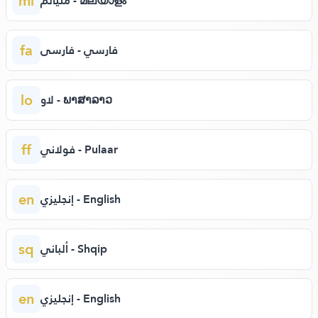
ml
مليالم - മലയാളം
fa
فارسي - فارسی
lo
لاو - ພາສາລາວ
ff
فولاني - Pulaar
en
إنجليزي - English
sq
ألباني - Shqip
en
إنجليزي - English