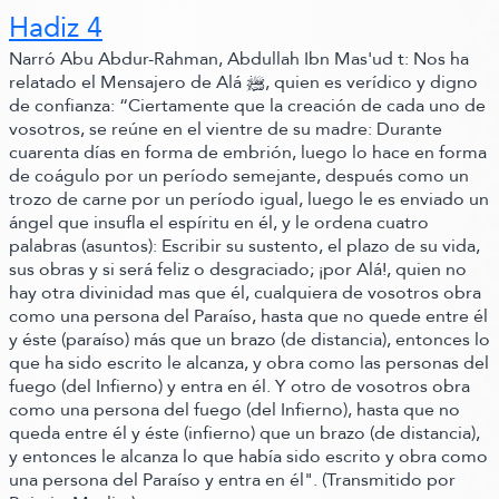
Hadiz 4
Narró Abu Abdur-Rahman,
Abdullah Ibn Mas'ud t:
Nos ha
relatado el Mensajero de Alá ﷺ‬,
quien es verídico y digno
de confianza:
“Ciertamente que la creación de cada uno de
vosotros,
se reúne en el vientre de su madre:
Durante
cuarenta días en forma de embrión, luego lo hace en forma
de coágulo por un período semejante, después como un
trozo de carne por un período igual, luego le es enviado un
ángel que insufla el espíritu en él, y le ordena cuatro
palabras
(asuntos)
: Escribir su sustento, el plazo de su vida,
sus obras y si será feliz o desgraciado; ¡por Alá!, quien no
hay otra divinidad mas que él, cualquiera de vosotros obra
como una persona del Paraíso, hasta que no quede entre él
y éste
(paraíso)
más que un brazo
(de distancia)
, entonces lo
que ha sido escrito le alcanza, y obra como las personas del
fuego
(del Infierno)
y entra en él. Y otro de vosotros obra
como una persona del fuego
(del Infierno)
, hasta que no
queda entre él y éste
(infierno)
que un brazo
(de distancia)
,
y entonces le alcanza lo que había sido escrito y obra como
una persona del Paraíso y entra en él"
.
(Transmitido por