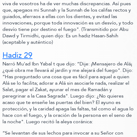
viva de vosotros ha de ver muchas discrepancias. Así pues
que, apegaos mi Sunnah y la Sunnah de los califas rectos y
guiados, aferraos a ellas con los dientes, y evitad las
innovaciones, porque toda innovación es un desvío, y todo
desvío tiene por destino el fuego"
.
(Transmitido por Abu
Dawd y Tirmidhi,
quien dijo:
Es un hadiz Hasan-Sahih
(aceptable y auténtico)
Hadiz 29
Narró Mu'ad Ibn Yabal t que dijo:
“Dije: ¡Mensajero de Alá¡
¿qué obra me llevará al jardín y me alejará del fuego"
.
Dijo:
“Has preguntado una cosa que es fácil para aquel a quien
Alá se lo facilita; adorar a Alá sin asociarle nada, realizar el
Salat, pagar el Zakat, ayunar el mes de Ramadán y
peregrinar a la Casa Sagrada"
.
Luego dijo:
¿No quieres
acaso que te enseñe las puertas del bien? El ayuno es
protección, y la caridad apaga las faltas, tal como el agua lo
hace con el fuego, y la oración de la persona en el seno de
la noche".
Luego recitó la aleya coránica:
“Se levantan de sus lechos para invocar a su Señor con