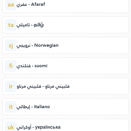
aa
عفري - Afaraf
ta
تاميلي - தமிழ்
sj
نرويجي - Norwegian
fi
فنلندي - suomi
ir
فلبيني مرناو - فلبيني مرناو
it
إيطالي - italiano
uk
أوكراني - українська