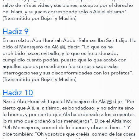
salvo de mí sus vidas y sus bienes, excepto por el derecho
del Islam, y su juicio corresponde solo a Alá el altísimo"
.
(Transmitido por Bujari y Muslim)
Hadiz 9
En un relato, Abu Hurairah Abdur-
Rahman Ibn Sajr t dijo:
He
oído al Mensajero de Alá ﷺ‬,
decir:
“Lo que os he
prohibido hacer, evitadlo, y lo que os he ordenado,
cumplidlo cuanto podáis, puesto que lo que acabó con
aquellos que os precedieron fueron sus exageradas
interrogaciones y sus disconformidades con los profetas"
.
(Transmitido por Bujari y Muslim)
Hadiz 10
Narró Abu Hurairah t que el Mensajero de Alá ﷺ‬ dijo:
“Por
cierto que Alá, el altísimo, es bondadoso, y no admite sino
lo bueno, y por cierto que Alá ha ordenado a los creyentes
lo mismo que ordenó a los mensajeros"
.
Dice el Altísimo:
“Oh Mensajeros, comed de lo bueno y obrar el bien..."
Y
dice también:
“Oh vosotros que creéis, comed de las cosas