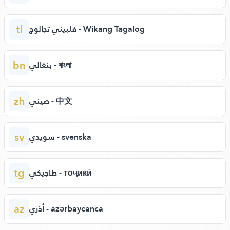
tl
فلبيني تجالوج - Wikang Tagalog
bn
بنغالي - বাংলা
zh
صيني - 中文
sv
سويدي - svenska
tg
طاجيكي - тоҷикӣ
az
أذري - azərbaycanca