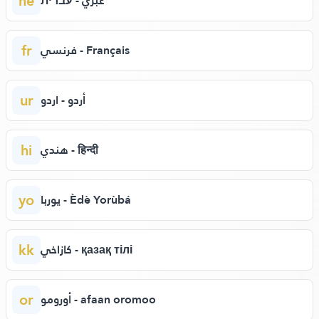
he
عبري - עברית
fr
فرنسي - Français
ur
أردو - اردو
hi
هندي - हिन्दी
yo
يوربا - Èdè Yorùbá
kk
كازاخي - қазақ тілі
or
أورومو - afaan oromoo