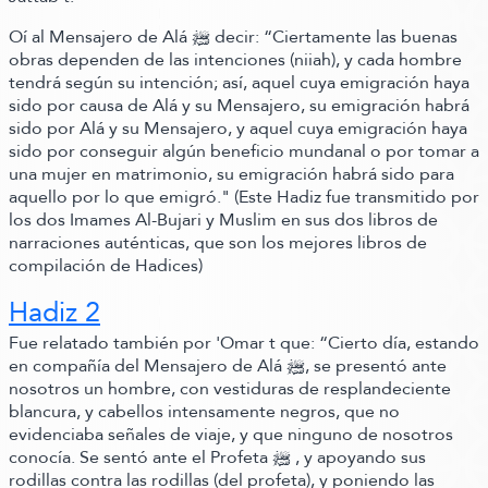
Oí al Mensajero de Alá ﷺ‬ decir:
“Ciertamente las buenas
obras dependen de las intenciones
(niiah)
, y cada hombre
tendrá según su intención; así, aquel cuya emigración haya
sido por causa de Alá y su Mensajero, su emigración habrá
sido por Alá y su Mensajero, y aquel cuya emigración haya
sido por conseguir algún beneficio mundanal o por tomar a
una mujer en matrimonio, su emigración habrá sido para
aquello por lo que emigró."
(Este Hadiz fue transmitido por
los dos Imames Al-Bujari y Muslim en sus dos libros de
narraciones auténticas, que son los mejores libros de
compilación de Hadices)
Hadiz 2
Fue relatado también por 'Omar t que:
“Cierto día, estando
en compañía del Mensajero de Alá ﷺ‬, se presentó ante
nosotros un hombre, con vestiduras de resplandeciente
blancura, y cabellos intensamente negros, que no
evidenciaba señales de viaje, y que ninguno de nosotros
conocía. Se sentó ante el Profeta ﷺ‬ , y apoyando sus
rodillas contra las rodillas
(del profeta)
, y poniendo las