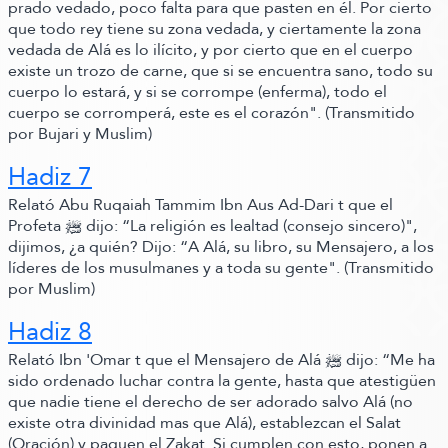
prado vedado, poco falta para que pasten en él. Por cierto
que todo rey tiene su zona vedada, y ciertamente la zona
vedada de Alá es lo ilícito, y por cierto que en el cuerpo
existe un trozo de carne, que si se encuentra sano, todo su
cuerpo lo estará, y si se corrompe
(enferma)
, todo el
cuerpo se corromperá, este es el corazón"
.
(Transmitido
por Bujari y Muslim)
Hadiz 7
Relató Abu Ruqaiah Tammim Ibn Aus Ad-
Dari t que el
Profeta ﷺ‬ dijo:
“La religión es lealtad
(consejo sincero)
"
,
dijimos,
¿a quién? Dijo:
“A Alá, su libro, su Mensajero, a los
líderes de los musulmanes y a toda su gente"
.
(Transmitido
por Muslim)
Hadiz 8
Relató Ibn 'Omar t que el Mensajero de Alá ﷺ‬ dijo:
“Me ha
sido ordenado luchar contra la gente, hasta que atestigüen
que nadie tiene el derecho de ser adorado salvo Alá
(no
existe otra divinidad mas que Alá)
, establezcan el Salat
(Oración)
y paguen el Zakat. Si cumplen con esto, ponen a