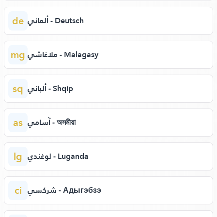
de
ألماني - Deutsch
mg
ملاغاشي - Malagasy
sq
ألباني - Shqip
as
آسامي - অসমীয়া
lg
لوغندي - Luganda
ci
شركسي - Адыгэбзэ