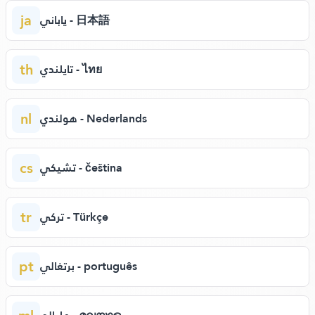
ja
ياباني - 日本語
th
تايلندي - ไทย
nl
هولندي - Nederlands
cs
تشيكي - čeština
tr
تركي - Türkçe
pt
برتغالي - português