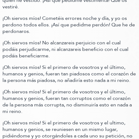
quien he vestido. ¡Así que pedidme vestimenta! Que os
vestiré.
¡Oh siervos míos! Cometéis errores noche y día, y yo os
perdono todos ellos. ¡Así que pedidme perdón! Que he de
perdonaros.
¡Oh siervos míos! No alcanzareis perjuicio con el cual
podáis perjudicarme, ni alcanzareis beneficio con el cual
podáis beneficiarme.
¡Oh siervos míos! Si el primero de vosotros y el último,
humanos y genios, fueran tan piadosos como el corazón de
la persona más piadosa, no añadiría esto nada a mi reino.
¡Oh siervos míos! Si el primero de vosotros y el último,
humanos y genios, fueran tan corruptos como el corazón
de la persona más corrupta, no disminuiría esto en nada a
mi reino.
¡Oh siervos míos! Si el primero de vosotros y el ultimo,
humanos y genios, se reuniesen en un mismo lugar,
pidiéndome y yo otorgándoles a cada uno su petición, no