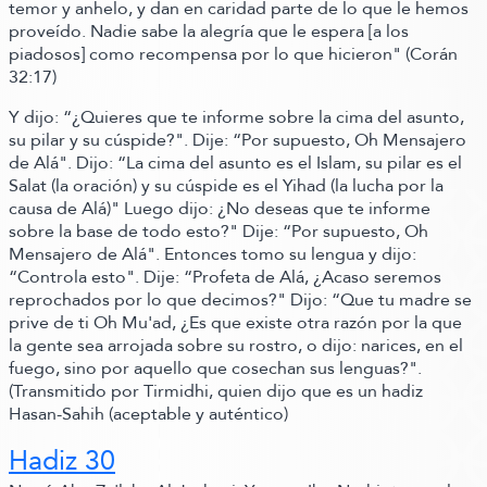
temor y anhelo, y dan en caridad parte de lo que le hemos
proveído. Nadie sabe la alegría que le espera
[a los
piadosos]
como recompensa por lo que hicieron"
(Corán
32:17)
Y dijo:
“¿Quieres que te informe sobre la cima del asunto,
su pilar y su cúspide?"
.
Dije:
“Por supuesto, Oh Mensajero
de Alá"
.
Dijo:
“La cima del asunto es el Islam, su pilar es el
Salat
(la oración)
y su cúspide es el Yihad
(la lucha por la
causa de Alá)
"
Luego dijo: ¿No deseas que te informe
sobre la base de todo esto?" Dije:
“Por supuesto, Oh
Mensajero de Alá"
.
Entonces tomo su lengua y dijo:
“Controla esto"
.
Dije:
“Profeta de Alá, ¿Acaso seremos
reprochados por lo que decimos?"
Dijo:
“Que tu madre se
prive de ti Oh Mu'ad, ¿Es que existe otra razón por la que
la gente sea arrojada sobre su rostro,
o dijo:
narices, en el
fuego, sino por aquello que cosechan sus lenguas?"
.
(Transmitido por Tirmidhi, quien dijo que es un hadiz
Hasan-Sahih (aceptable y auténtico)
Hadiz 30