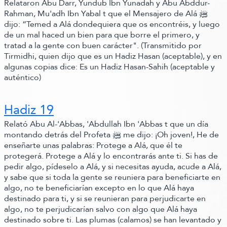
Relataron Abu Darr, Yundub Ibn Yunadah y Abu Abddur-
Rahman,
Mu'adh Ibn Yabal t que el Mensajero de Alá ﷺ‬
dijo:
“Temed a Alá dondequiera que os encontréis, y luego
de un mal haced un bien para que borre el primero, y
tratad a la gente con buen carácter"
.
(Transmitido por
Tirmidhi, quien dijo que es un Hadiz Hasan (aceptable)
,
y en
algunas copias dice:
Es un Hadiz Hasan-Sahih
(aceptable y
auténtico)
Hadiz 19
Relató Abu Al-'Abbas,
'Abdullah Ibn 'Abbas t que un día
montando detrás del Profeta ﷺ‬ me dijo:
¡Oh joven!,
He de
enseñarte unas palabras:
Protege a Alá, que él te
protegerá. Protege a Alá y lo encontrarás ante ti. Si has de
pedir algo, pídeselo a Alá, y si necesitas ayuda, acude a Alá,
y sabe que si toda la gente se reuniera para beneficiarte en
algo, no te beneficiarían excepto en lo que Alá haya
destinado para ti, y si se reunieran para perjudicarte en
algo, no te perjudicarían salvo con algo que Alá haya
destinado sobre ti. Las plumas
(calamos)
se han levantado y