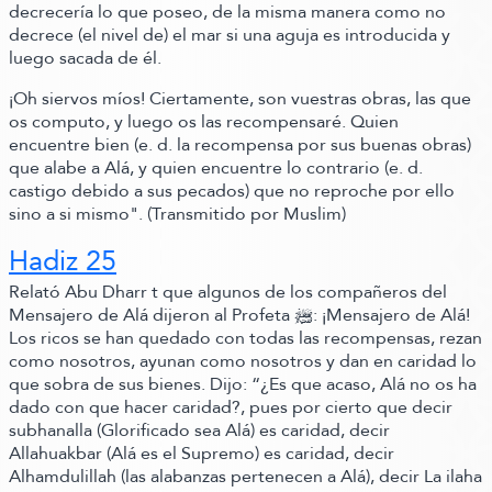
decrecería lo que poseo, de la misma manera como no
decrece
(el nivel de)
el mar si una aguja es introducida y
luego sacada de él.
¡Oh siervos míos! Ciertamente, son vuestras obras, las que
os computo, y luego os las recompensaré. Quien
encuentre bien
(e. d. la recompensa por sus buenas obras)
que alabe a Alá, y quien encuentre lo contrario
(e. d.
castigo debido a sus pecados)
que no reproche por ello
sino a si mismo".
(Transmitido por Muslim)
Hadiz 25
Relató Abu Dharr t que algunos de los compañeros del
Mensajero de Alá dijeron al Profeta ﷺ‬: ¡Mensajero de Alá!
Los ricos se han quedado con todas las recompensas, rezan
como nosotros, ayunan como nosotros y dan en caridad lo
que sobra de sus bienes.
Dijo:
“¿Es que acaso, Alá no os ha
dado con que hacer caridad?, pues por cierto que decir
subhanalla
(Glorificado sea Alá)
es caridad, decir
Allahuakbar
(Alá es el Supremo)
es caridad, decir
Alhamdulillah
(las alabanzas pertenecen a Alá)
, decir La ilaha