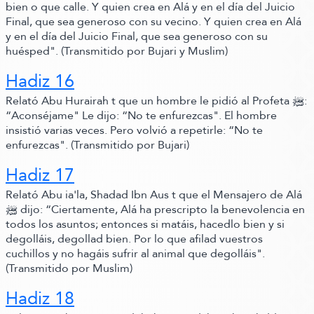
bien o que calle. Y quien crea en Alá y en el día del Juicio
Final, que sea generoso con su vecino. Y quien crea en Alá
y en el día del Juicio Final, que sea generoso con su
huésped"
.
(Transmitido por Bujari y Muslim)
Hadiz 16
Relató Abu Hurairah t que un hombre le pidió al Profeta ﷺ‬:
“Aconséjame"
Le dijo:
“No te enfurezcas"
. El hombre
insistió varias veces.
Pero volvió a repetirle:
“No te
enfurezcas"
.
(Transmitido por Bujari)
Hadiz 17
Relató Abu ia'la,
Shadad Ibn Aus t que el Mensajero de Alá
ﷺ‬ dijo:
“Ciertamente, Alá ha prescripto la benevolencia en
todos los asuntos; entonces si matáis, hacedlo bien y si
degolláis, degollad bien. Por lo que afilad vuestros
cuchillos y no hagáis sufrir al animal que degolláis"
.
(Transmitido por Muslim)
Hadiz 18