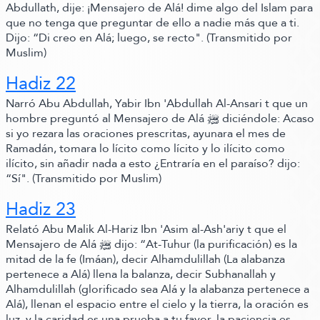
Abdullath,
dije:
¡Mensajero de Alá! dime algo del Islam para
que no tenga que preguntar de ello a nadie más que a ti.
Dijo:
“Di creo en Alá; luego, se recto"
.
(Transmitido por
Muslim)
Hadiz 22
Narró Abu Abdullah, Yabir Ibn 'Abdullah Al-
Ansari t que un
hombre preguntó al Mensajero de Alá ﷺ‬ diciéndole:
Acaso
si yo rezara las oraciones prescritas, ayunara el mes de
Ramadán, tomara lo lícito como lícito y lo ilícito como
ilícito,
sin añadir nada a esto ¿Entraría en el paraíso? dijo:
“Sí".
(Transmitido por Muslim)
Hadiz 23
Relató Abu Malik Al-Hariz Ibn 'Asim al-
Ash'ariy t que el
Mensajero de Alá ﷺ‬ dijo:
“At-Tuhur
(la purificación)
es la
mitad de la fe
(Imáan)
, decir Alhamdulillah
(La alabanza
pertenece a Alá)
llena la balanza, decir Subhanallah y
Alhamdulillah
(glorificado sea Alá y la alabanza pertenece a
Alá)
, llenan el espacio entre el cielo y la tierra, la oración es
luz, y la caridad es una prueba a tu favor, la paciencia es