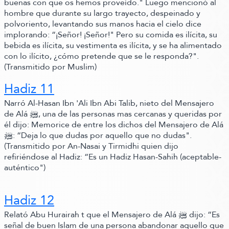
buenas con que os hemos proveído."
Luego mencionó al
hombre que durante su largo trayecto, despeinado y
polvoriento,
levantando sus manos hacia el cielo dice
implorando:
“¡Señor! ¡Señor!"
Pero su comida es ilícita, su
bebida es ilícita, su vestimenta es ilícita, y se ha alimentado
con lo ilícito, ¿cómo pretende que se le responda?".
(Transmitido por Muslim)
Hadiz 11
Narró Al-Hasan Ibn 'Ali Ibn Abi Talib, nieto del Mensajero
de Alá ﷺ‬,
una de las personas mas cercanas y queridas por
él dijo:
Memorice de entre los dichos del Mensajero de Alá
ﷺ‬:
“Deja lo que dudas por aquello que no dudas"
.
(Transmitido por An-
Nasai y Tirmidhi quien dijo
refiriéndose al Hadiz:
“Es un Hadiz Hasan-Sahih (aceptable-
auténtico"
)
Hadiz 12
Relató Abu Hurairah t que el Mensajero de Alá ﷺ‬ dijo:
“Es
señal de buen Islam de una persona abandonar aquello que