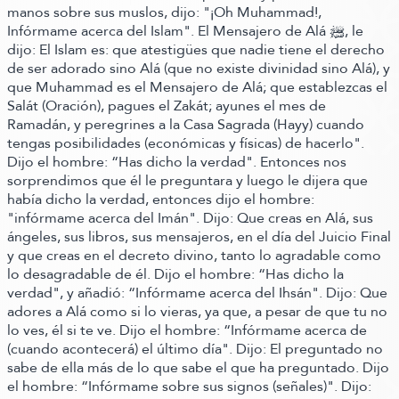
manos sobre sus muslos,
dijo:
"¡Oh Muhammad!,
Infórmame acerca del Islam". El Mensajero de Alá ﷺ‬,
le
dijo:
El Islam es: que atestigües que nadie tiene el derecho
de ser adorado sino Alá
(que no existe divinidad sino Alá)
, y
que Muhammad es el Mensajero de Alá; que establezcas el
Salát
(Oración)
, pagues el Zakát; ayunes el mes de
Ramadán, y peregrines a la Casa Sagrada
(Hayy)
cuando
tengas posibilidades
(económicas y físicas)
de hacerlo".
Dijo el hombre:
“Has dicho la verdad"
. Entonces nos
sorprendimos que él le preguntara y luego le dijera que
había dicho la verdad,
entonces dijo el hombre:
"infórmame acerca del Imán".
Dijo:
Que creas en Alá, sus
ángeles, sus libros, sus mensajeros, en el día del Juicio Final
y que creas en el decreto divino, tanto lo agradable como
lo desagradable de él.
Dijo el hombre:
“Has dicho la
verdad"
,
y añadió:
“Infórmame acerca del Ihsán"
.
Dijo:
Que
adores a Alá como si lo vieras, ya que, a pesar de que tu no
lo ves, él si te ve.
Dijo el hombre:
“Infórmame acerca de
(cuando acontecerá)
el último día"
.
Dijo:
El preguntado no
sabe de ella más de lo que sabe el que ha preguntado.
Dijo
el hombre:
“Infórmame sobre sus signos
(señales)
"
.
Dijo: