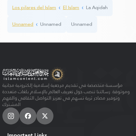
Los pilares del Islam
El Islam
La Aqidah
Unnamed
Unnamed
Unnamed
مؤسسة متخصصة في تقديم مرجعية إسلامية إلكترونية مجانية
وموثوقة. رسالتنا تنصب حول تعريف العالم بالإسلام بلغات متعددة
وتوفير مصادر ثرية تسهم في تعزيز التواصل الثقافي والفهم
المشترك
Important Links