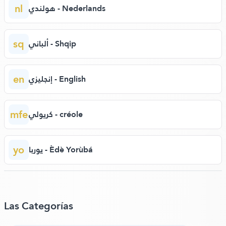
nl
هولندي - Nederlands
sq
ألباني - Shqip
en
إنجليزي - English
mfe
كريولي - créole
yo
يوربا - Èdè Yorùbá
Las Categorías