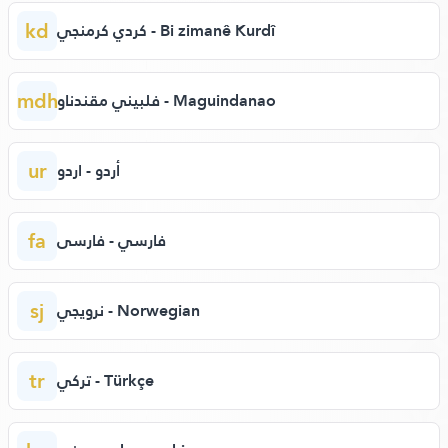
kd
كردي كرمنجي - Bi zimanê Kurdî
mdh
فلبيني مقندناو - Maguindanao
ur
أردو - اردو
fa
فارسي - فارسی
sj
نرويجي - Norwegian
tr
تركي - Türkçe