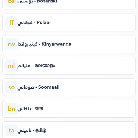
bs
بوسني - bosanski
ff
فولاني - Pulaar
rw
كينيارواندا - Kinyarwanda
ml
مليالم - മലയാളം
so
صومالي - Soomaali
bn
بنغالي - বাংলা
ta
تاميلي - தமிழ்