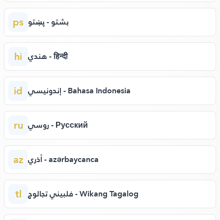
ps
بشتو - پښتو
hi
هندي - हिन्दी
id
إندونيسي - Bahasa Indonesia
ru
روسي - Русский
az
أذري - azərbaycanca
tl
فلبيني تجالوج - Wikang Tagalog