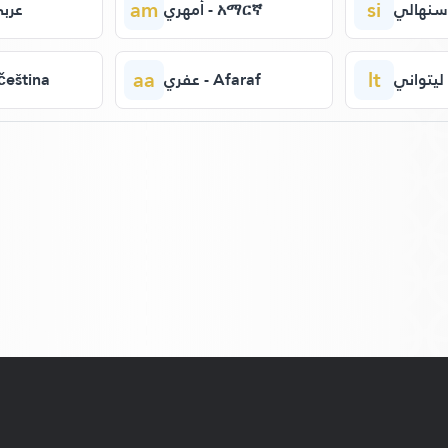
am
si
أمهري - አማርኛ
عربي
aa
lt
ي
عفري - Afaraf
تش - čeština