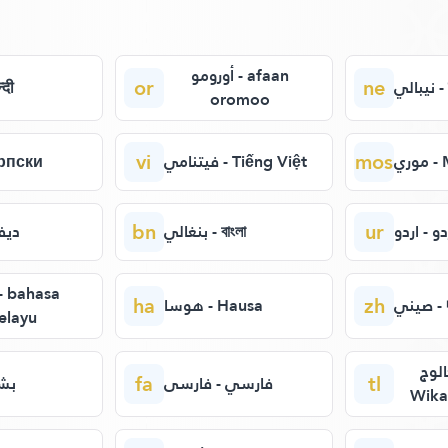
أورومو - afaan
or
ne
الي
िन्दी
oromoo
vi
mos
وري
فيتنامي - Tiếng Việt
- Српски
bn
ur
دو - اردو
بنغالي - বাংলা
ديفه
ha
zh
ني
هوسا - Hausa
elayu
الوج
fa
tl
فارسي - فارسی
بشت
Wika