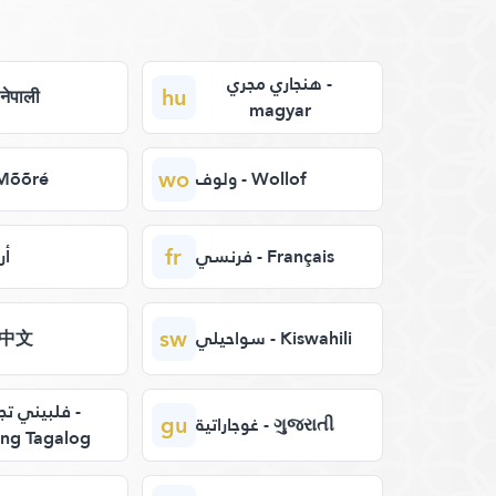
هنجاري مجري -
hu
نيب - नेपाली
magyar
wo
ولوف - Wollof
م - Mõõré
fr
فرنسي - Français
أر
sw
سواحيلي - Kiswahili
صي - 中文
فلبيني تج -
gu
غوجاراتية - ગુજરાતી
ng Tagalog