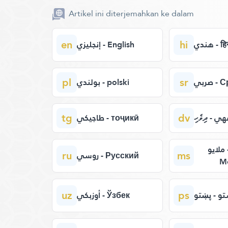
Artikel ini diterjemahkan ke dalam
en
hi
هندي - ह
إنجليزي - English
pl
sr
صربي 
بولندي - polski
tg
dv
ي - ދިވެހި
طاجيكي - тоҷикӣ
ملايو - bahasa
ru
ms
روسي - Русский
M
uz
ps
و - پښتو
أوزبكي - Ўзбек