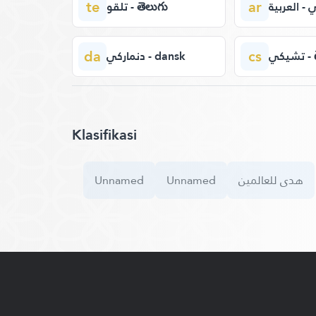
te
ar
 - العربية
تلقو - తెలుగు
da
cs
يكي
دنماركي - dansk
Klasifikasi
Unnamed
Unnamed
هدى للعالمين