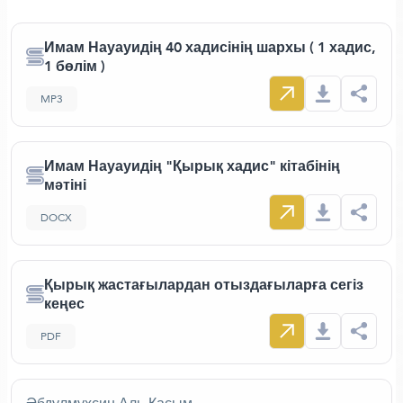
Имам Науауидің 40 хадисінің шархы ( 1 хадис,
1 бөлім )
MP3
Имам Науауидің "Қырық хадис" кітабінің
мәтіні
DOCX
Қырық жастағылардан отыздағыларға сегіз
кеңес
PDF