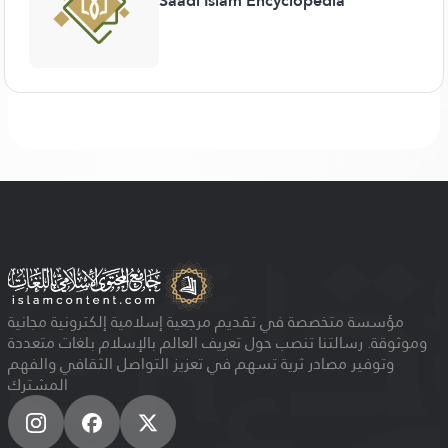
Saadi Islam Encyclopedia
مؤسسة متخصصة في تقديم مرجعية إسلامية إلكترونية مجانية
وموثوقة. رسالتنا تنصب حول تعريف العالم بالإسلام بلغات متعددة
وتوفير مصادر ثرية تسهم في تعزيز التواصل الثقافي والفهم
المشترك