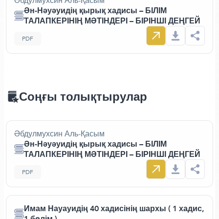
Әбдулмухсин Аль-Қасым
Ән-Нәуәуидің қырық хадисы – БІЛІМ
ТАЛАПКЕРІНІҢ МӘТІНДЕРІ – БІРІНШІ ДЕҢГЕЙ
PDF
Соңғы толықтырулар
Әбдулмухсин Аль-Қасым
Ән-Нәуәуидің қырық хадисы – БІЛІМ
ТАЛАПКЕРІНІҢ МӘТІНДЕРІ – БІРІНШІ ДЕҢГЕЙ
PDF
Имам Науауидің 40 хадисінің шархы ( 1 хадис,
1 бөлім )