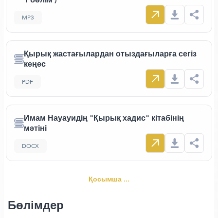
MP3
Қырық жастағылардан отыздағыларға сегіз
кеңес
PDF
Имам Науауидің "Қырық хадис" кітабінің
мәтіні
DOCX
Қосымша ...
Бөлімдер