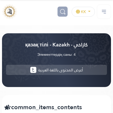
KK
қазақ тілі - Kazakh - كازاخي
Элементтердің саны: 4
أعرض المحتوى باللغة العربية
common_items_contents