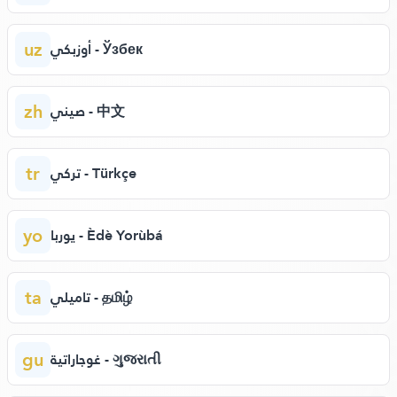
uz
أوزبكي - Ўзбек
zh
صيني - 中文
tr
تركي - Türkçe
yo
يوربا - Èdè Yorùbá
ta
تاميلي - தமிழ்
gu
غوجاراتية - ગુજરાતી