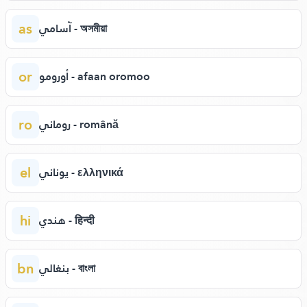
as
آسامي - অসমীয়া
or
أورومو - afaan oromoo
ro
روماني - română
el
يوناني - ελληνικά
hi
هندي - हिन्दी
bn
بنغالي - বাংলা