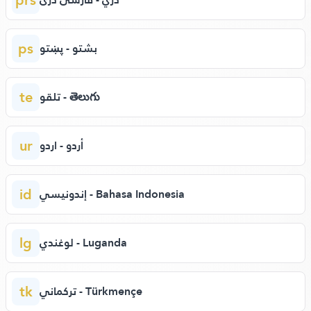
ps
بشتو - پښتو
te
تلقو - తెలుగు
ur
أردو - اردو
id
إندونيسي - Bahasa Indonesia
lg
لوغندي - Luganda
tk
تركماني - Türkmençe