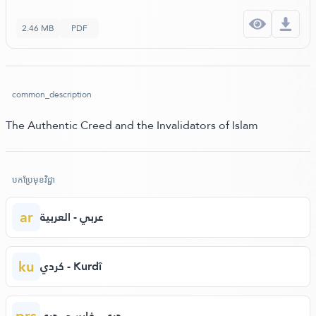
2.46 MB
PDF
common_description
The Authentic Creed and the Invalidators of Islam
បកប្រែមុខវិជ្ជា
ar
عربي - العربية
ku
كردي - Kurdî
prs
دري - فارسی دری