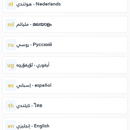
nl
هولندي - Nederlands
ml
مليالم - മലയാളം
ru
روسي - Русский
ug
أيغوري - ئۇيغۇرچە
es
إسباني - español
th
تايلندي - ไทย
en
إنجليزي - English