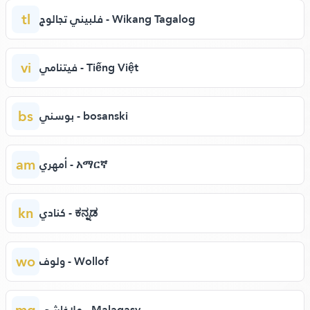
tl
فلبيني تجالوج - Wikang Tagalog
vi
فيتنامي - Tiếng Việt
bs
بوسني - bosanski
am
أمهري - አማርኛ
kn
كنادي - ಕನ್ನಡ
wo
ولوف - Wollof
mg
ملاغاشي - Malagasy