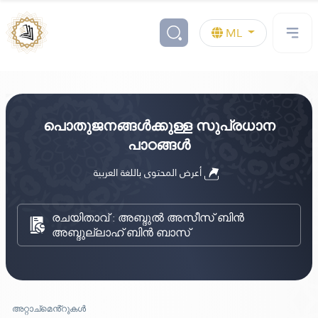
ML
പൊതുജനങ്ങൾക്കുള്ള സുപ്രധാന
പാഠങ്ങൾ
أعرض المحتوى باللغة العربية
രചയിതാവ് : അബ്ദുല്‍ അസീസ്‌ ബിന്‍
അബ്ദുല്ലാഹ്‌ ബിന്‍ ബാസ്‌
അറ്റാച്മെൻ്റുകൾ