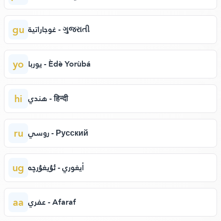
gu
غوجاراتية - ગુજરાતી
yo
يوربا - Èdè Yorùbá
hi
هندي - हिन्दी
ru
روسي - Русский
ug
أيغوري - ئۇيغۇرچە
aa
عفري - Afaraf