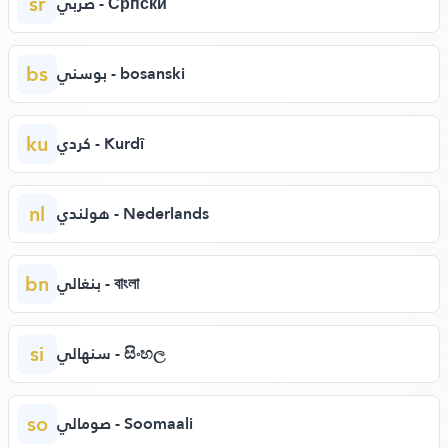
sr
صربي - Српски
bs
بوسني - bosanski
ku
كردي - Kurdî
nl
هولندي - Nederlands
bn
بنغالي - বাংলা
si
سنهالي - සිංහල
so
صومالي - Soomaali