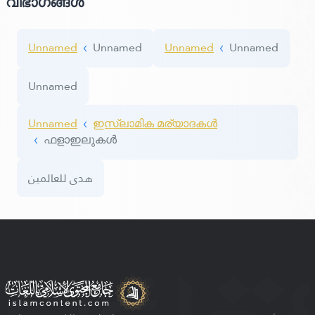
വിഭാഗങ്ങൾ
Unnamed
Unnamed
Unnamed
Unnamed
Unnamed
Unnamed
ഇസ്ലാമിക മര്യാദകൾ
ഫളാഇലുകള്‍
هدى للعالمين