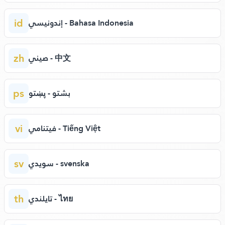
id
إندونيسي - Bahasa Indonesia
zh
صيني - 中文
ps
بشتو - پښتو
vi
فيتنامي - Tiếng Việt
sv
سويدي - svenska
th
تايلندي - ไทย