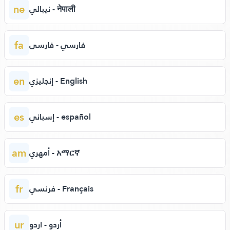
ne
نيبالي - नेपाली
fa
فارسي - فارسی
en
إنجليزي - English
es
إسباني - español
am
أمهري - አማርኛ
fr
فرنسي - Français
ur
أردو - اردو