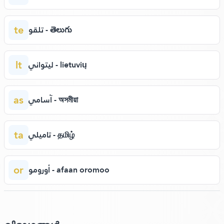
te
تلقو - తెలుగు
lt
ليتواني - lietuvių
as
آسامي - অসমীয়া
ta
تاميلي - தமிழ்
or
أورومو - afaan oromoo