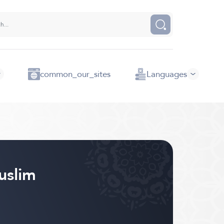
common_our_sites
Languages
uslim