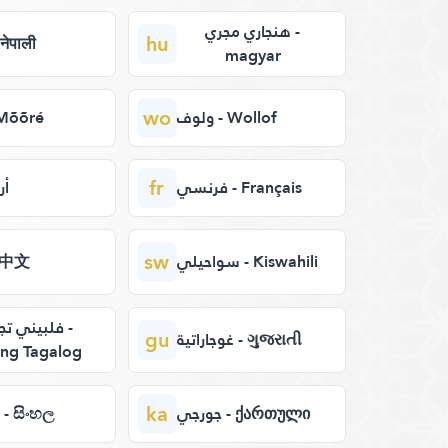
هنجاري مجري -
hu
نيب - नेपाली
magyar
wo
ولوف - Wollof
م - Mõõré
fr
فرنسي - Français
أر
sw
سواحيلي - Kiswahili
صي - 中文
فلبيني تج -
gu
غوجاراتية - ગુજરાતી
ng Tagalog
ka
جورجي - ქართული
سنهالي - සිංහල