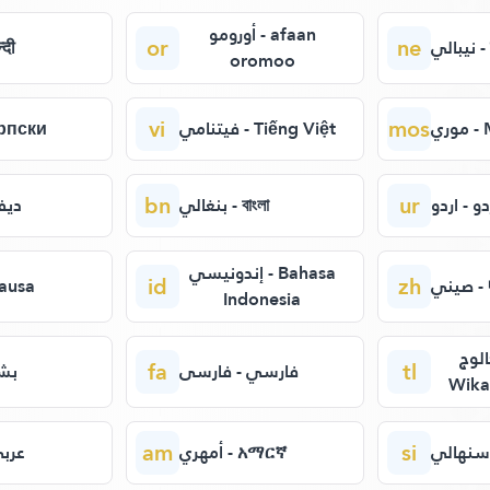
أورومو - afaan
or
ne
الي
िन्दी
oromoo
vi
mos
وري
فيتنامي - Tiếng Việt
- Српски
bn
ur
دو - اردو
بنغالي - বাংলা
ديفه
إندونيسي - Bahasa
id
zh
ني
- Hausa
Indonesia
الوج
fa
tl
فارسي - فارسی
بشت
Wika
am
si
أمهري - አማርኛ
عربي