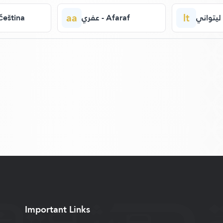
aa
lt
ي
عفري - Afaraf
تش - čeština
Important Links