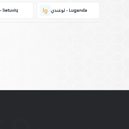
lg
لوغندي - Luganda
ليتوان - lietuvių