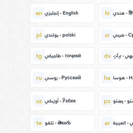
en
hi
هندي - ह
إنجليزي - English
pl
sr
صربي 
بولندي - polski
tg
dv
ي - ދިވެހި
طاجيكي - тоҷикӣ
ru
ha
هوسا 
روسي - Русский
uz
ps
و - پښتو
أوزبكي - Ўзбек
te
ar
 - العربية
تلقو - తెలుగు