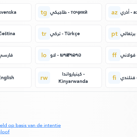
tg
az
أذري
طاجيكي - тоҷикӣ
سو - svenska
tr
pt
ي
تركي - Türkçe
تش - čeština
lo
ff
ي
لاو - ພາສາລາວ
فارسي 
كينيارواندا -
rw
fi
ي
إن - English
Kinyarwanda
ld op basis van de intentie
eloof