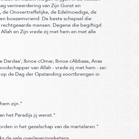
aag vermeerdering van Zijn Gunst en
, de Onovertreffelijke, de Edelmoedige, de
 en boezemvriend.
De beste schepsel die
e rechtgeaarde mensen. Degene die begiftigd
Allah en Zijn vrede zij met hem en met alle
oe Dardaa', Ibnoe cOmar, Ibnoe cAbbaas, Anas
oodschapper van Allah - vrede zij met hem -
zei:
m op de Dag der Opstanding voortbrengen in
hem zijn."
 het Paradijs jij wenst."
orden in het gezelschap van de martelaren."
ks de vele overleveringsketens.