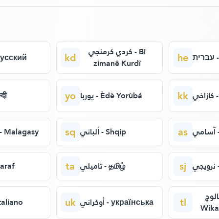
كردي كرمنجي - Bi
kd
he
- עברית
 - Русский
zimanê Kurdî
yo
kk
خي
يوربا - Èdè Yorùbá
िन्दी
sq
as
ي
ألباني - Shqip
ملاغاشي - Malagasy
ta
sj
ي
تاميلي - தமிழ்
 Afaraf
الوج
uk
tl
أوكراني - українська
إ - italiano
Wika