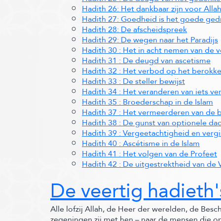
Hadith 26: Het dankbaar zijn voor Allah
Hadith 27: Goedheid is het goede ged
Hadith 28: De afscheidspreek
Hadith 29: De wegen naar het Paradijs
Hadith 30 : Het in acht nemen van de v
Hadith 31 : De deugd van ascetisme
Hadith 32 : Het verbod op het berokk
Hadith 33 : De steller bewijst
Hadith 34 : Het veranderen van iets ve
Hadith 35 : Broederschap in de Islam
Hadith 37 : Het vermeerderen van de 
Hadith 38 : De gunst van optionele da
Hadith 39 : Vergeetachtigheid en ver
Hadith 40 : Ascétisme in de Islam
Hadith 41 : Het volgen van de Profeet
Hadith 42 : De uitgestrektheid van de 
De veertig hadieth
Alle lofzij Allah, de Heer der werelden, de Be
zegeningen zij met hen – naar de mensen die opg