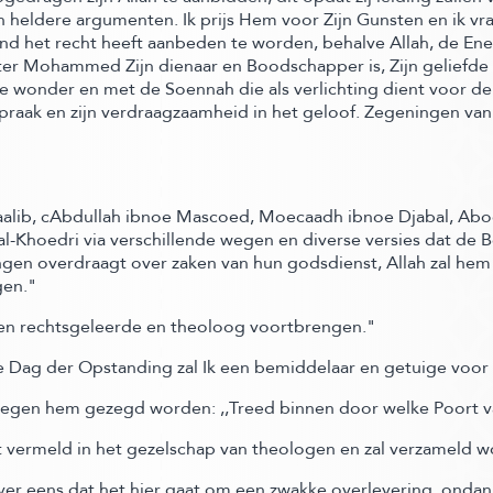
 heldere argumenten. Ik prijs Hem voor Zijn Gunsten en ik vr
nd het recht heeft aanbeden te worden, behalve Allah, de Ene
ter Mohammed Zijn dienaar en Boodschapper is, Zijn geliefde
 wonder en met de Soennah die als verlichting dient voor d
praak en zijn verdraagzaamheid in het geloof. Zegeningen van 
 Taalib, cAbdullah ibnoe Mascoed, Moecaadh ibnoe Djabal, Ab
-Khoedri via verschillende wegen en diverse versies dat de B
ngen overdraagt over zaken van hun godsdienst, Allah zal he
gen."
 een rechtsgeleerde en theoloog voortbrengen."
 Dag der Opstanding zal Ik een bemiddelaar en getuige voor 
 tegen hem gezegd worden: ,,Treed binnen door welke Poort van
t vermeld in het gezelschap van theologen en zal verzameld w
ver eens dat het hier gaat om een zwakke overlevering, ondan