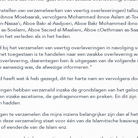
nstellen van verzamelwerken van veertig overleveringen)
tallo
lah ibnoe Moebaarak, vervolgens Mohammed ibnoe Aslam at-Toe
an-Nasaa'i, Aboe Bakr al-Aadjoeri, Aboe Bakr Mohammed ibnoe 
s-Soelami, Aboe Sacied al-Maalieni, Aboe cOethmaan as-Saa
in het verleden als in het heden.
d bij het verzamelen van veertig overleveringen in navolging
at het toegestaan is te handelen naar een zwakke overleverin
overlevering,
daarentegen ben ik uitgegaan van de volgende uitspraken van
ie aanwezig was, de afwezige informeren."
heeft wat ik heb gezegd, dit ter harte nam en vervolgens doo
ringen hebben verzameld inzake de grondslagen van het geloo
n inzake ascetisme, de gedragsnormen en preken. En dit zijn 
en hadden.
en te verzamelen die mijns inziens belangrijker zijn dan al h
n deze verzameling staat voor één van de Islamitische basisre
am of eenderde van de Islam enz.