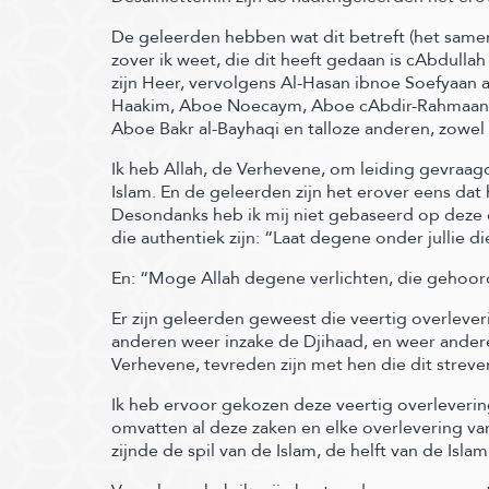
De geleerden hebben wat dit betreft
(het same
zover ik weet, die dit heeft gedaan is cAbdul
zijn Heer, vervolgens Al-Hasan ibnoe Soefyaan 
Haakim, Aboe Noecaym, Aboe cAbdir-Rahmaan a
Aboe Bakr al-Bayhaqi en talloze anderen, zowel 
Ik heb Allah, de Verhevene, om leiding gevraag
Islam. En de geleerden zijn het erover eens d
Desondanks heb ik mij niet gebaseerd op deze 
die authentiek zijn:
“Laat degene onder jullie d
En:
“Moge Allah degene verlichten, die gehoord 
Er zijn geleerden geweest die veertig overleve
anderen weer inzake de Djihaad, en weer andere
Verhevene, tevreden zijn met hen die dit strev
Ik heb ervoor gekozen deze veertig overlevering
omvatten al deze zaken en elke overlevering va
zijnde de spil van de Islam, de helft van de Isl