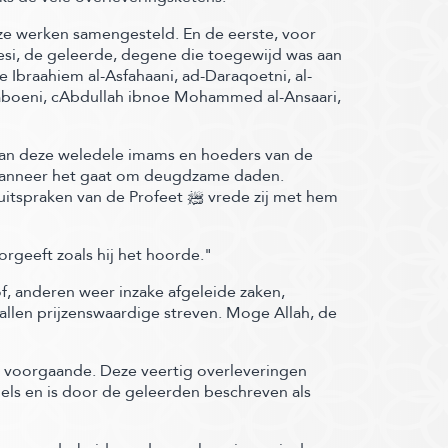
ze werken samengesteld. En de eerste, voor
si, de geleerde, degene die toegewijd was aan
Ibraahiem al-Asfahaani, ad-Daraqoetni, al-
boeni, cAbdullah ibnoe Mohammed al-Ansaari,
 van deze weledele imams en hoeders van de
g wanneer het gaat om deugdzame daden.
 de Profeet ﷺ‬ vrede zij met hem
rgeeft zoals hij het hoorde."
f, anderen weer inzake afgeleide zaken,
allen prijzenswaardige streven. Moge Allah, de
et voorgaande. Deze veertig overleveringen
gels en is door de geleerden beschreven als