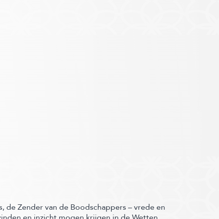
els, de Zender van de Boodschappers – vrede en
 vinden en inzicht mogen krijgen in de Wetten