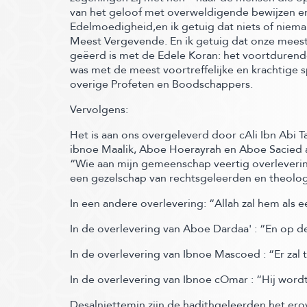
van het geloof met overweldigende bewijzen en
Edelmoedigheid,en ik getuig dat niets of niema
Meest Vergevende. En ik getuig dat onze mees
geëerd is met de Edele Koran:
het voortdurende
was met de meest voortreffelijke en krachtige s
overige Profeten en Boodschappers.
Vervolgens:
Het is aan ons overgeleverd door cAli Ibn Abi
ibnoe Maalik, Aboe Hoerayrah en Aboe Sacied al
“Wie aan mijn gemeenschap veertig overleveri
een gezelschap van rechtsgeleerden en theolo
In een andere overlevering:
“Allah zal hem als
In de overlevering van Aboe Dardaa' :
“En op de
In de overlevering van Ibnoe Mascoed :
“Er zal
In de overlevering van Ibnoe cOmar :
“Hij word
Desalniettemin zijn de hadithgeleerden het ero