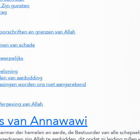
 Zijn gunsten
rag
oorschriften en grenzen van Allah
enen van schade
rwerpelijks
beloning
den van aanbidding
gissingen worden ons niet aangerekend
Vergeving van Allah
's van Annawawi
schermer der hemelen en aarde, de Bestuurder van alle scheps
edragen zijn Allah te aanbidden, dit opdat zij leiding zullen