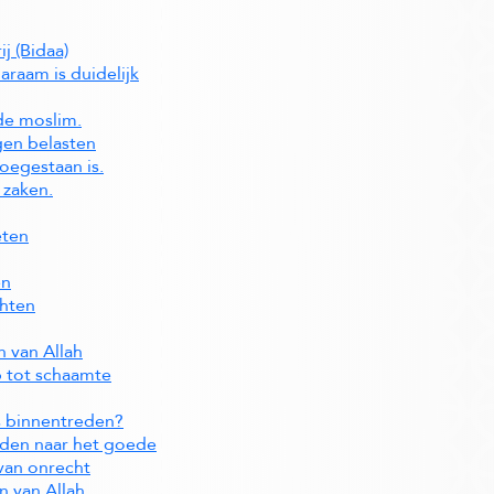
j (Bidaa)
Haraam is duidelijk
de moslim.
gen belasten
oegestaan is.
 zaken.
eten
en
chten
n van Allah
p tot schaamte
js binnentreden?
iden naar het goede
van onrecht
n van Allah