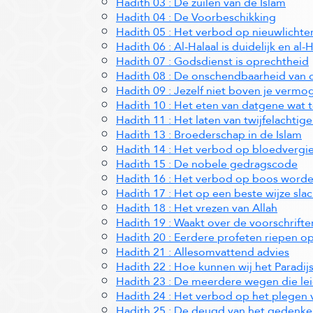
Hadith 03 : De zuilen van de Islam
Hadith 04 : De Voorbeschikking
Hadith 05 : Het verbod op nieuwlichteri
Hadith 06 : Al-Halaal is duidelijk en al-
Hadith 07 : Godsdienst is oprechtheid
Hadith 08 : De onschendbaarheid van 
Hadith 09 : Jezelf niet boven je vermo
Hadith 10 : Het eten van datgene wat t
Hadith 11 : Het laten van twijfelachtige
Hadith 13 : Broederschap in de Islam
Hadith 14 : Het verbod op bloedvergi
Hadith 15 : De nobele gedragscode
Hadith 16 : Het verbod op boos word
Hadith 17 : Het op een beste wijze sla
Hadith 18 : Het vrezen van Allah
Hadith 19 : Waakt over de voorschrifte
Hadith 20 : Eerdere profeten riepen o
Hadith 21 : Allesomvattend advies
Hadith 22 : Hoe kunnen wij het Paradi
Hadith 23 : De meerdere wegen die le
Hadith 24 : Het verbod op het plegen 
Hadith 25 : De deugd van het gedenke