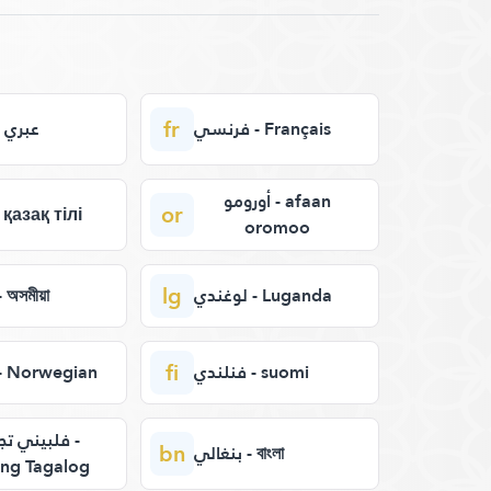
fr
فرنسي - Français
عبري 
أورومو - afaan
or
كازا - қазақ тілі
oromoo
lg
لوغندي - Luganda
آسام - অসমীয়া
fi
فنلندي - suomi
نرويج - Norwegian
فلبيني تج -
bn
بنغالي - বাংলা
ng Tagalog