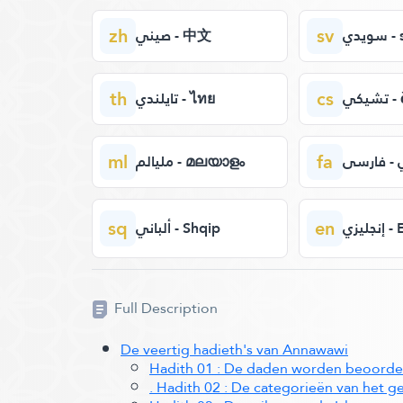
zh
sv
يدي
صيني - 中文
th
cs
يكي
تايلندي - ไทย
ml
fa
- فارسی
مليالم - മലയാളം
sq
en
جليزي
ألباني - Shqip
Full Description
De veertig hadieth's van Annawawi
Hadith 01 : De daden worden beoordee
. Hadith 02 : De categorieën van het g