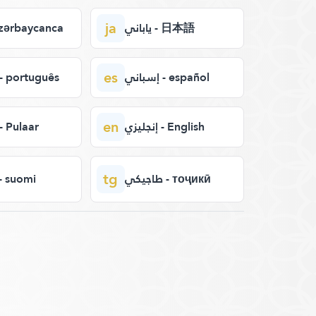
ja
ياباني - 日本語
 - azərbaycanca
es
إسباني - español
برتغال - português
en
إنجليزي - English
فولان - Pulaar
tg
طاجيكي - тоҷикӣ
فنلند - suomi