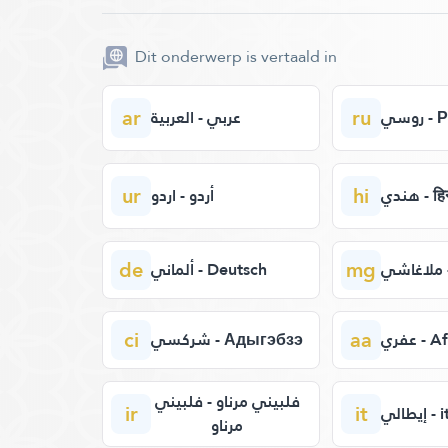
Dit onderwerp is vertaald in
ar
ru
روسي
عربي - العربية
ur
hi
هندي - ह
أردو - اردو
de
mg
ألماني - Deutsch
ci
aa
عفري -
شركسي - Адыгэбзэ
فلبيني مرناو - فلبيني
ir
it
يطالي
مرناو