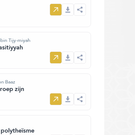
bin Tijy-miyah
sitiyyah
bn Baaz
roep zijn
 polytheïsme