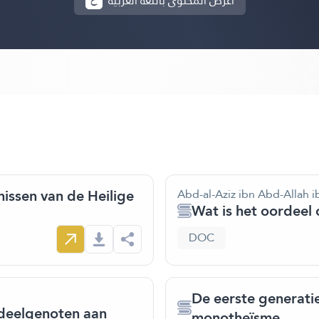
أعرض المحتوى باللغة العربية
issen van de Heilige
Abd-al-Aziz ibn Abd-Allah i
Wat is het oordeel 
DOC
De eerste generati
 deelgenoten aan
monotheïsme