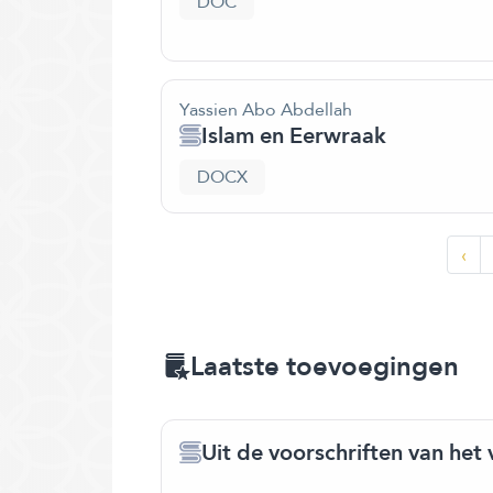
DOC
Yassien Abo Abdellah
Islam en Eerwraak
DOCX
‹
Laatste toevoegingen
Uit de voorschriften van het