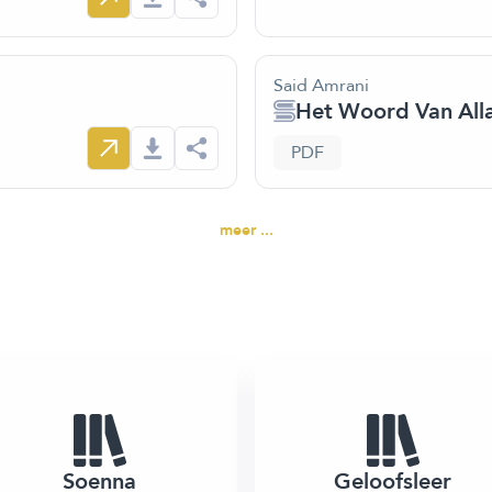
Said Amrani
Het Woord Van All
PDF
meer ...
Soenna
Geloofsleer