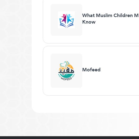
What Muslim Children M
Know
Mofeed