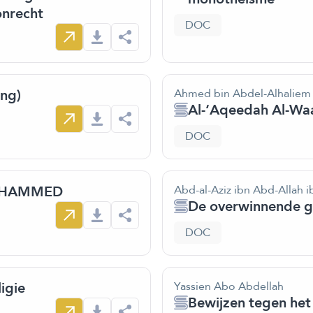
onrecht
DOC
ing)
Ahmed bin Abdel-Alhaliem 
Al-‘Aqeedah Al-Waa
DOC
 MOHAMMED
Abd-al-Aziz ibn Abd-Allah i
De overwinnende g
DOC
ligie
Yassien Abo Abdellah
Bewijzen tegen het