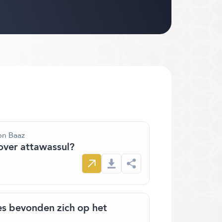
bn Baaz
over attawassul?
es bevonden zich op het