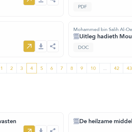
PDF
Mohammed bin Salih Al-Oe
Uitleg hadieth Mou
DOC
1
2
3
4
5
6
7
8
9
10
...
42
43
 vasten
De heilzame middel