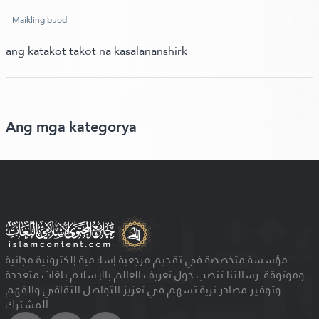
Maikling buod
ang katakot takot na kasalananshirk
Ang mga kategorya
مؤسسة متخصصة في تقديم مرجعية إسلامية إلكترونية مجانية
وموثوقة. رسالتنا تنصب حول تعريف العالم بالإسلام بلغات متعددة
وتوفير مصادر ثرية تسهم في تعزيز التواصل الثقافي والفهم
المشترك