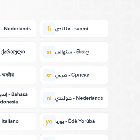
fi
فنلندي - suomi
هولندي - Nederlands
si
سنهالي - සිංහල
جورج - ქართული
sr
صربي - Српски
آسام - অসমীয়া
Bahasa
nl
هولندي - Nederlands
ndonesia
yo
يوربا - Èdè Yorùbá
إيطال - italiano