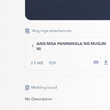
Ang mga attachemnts
ANG MGA PANINIWALA NG MUSLIM
1
NI
2.9 MB
PDF
Maikling buod
No Description