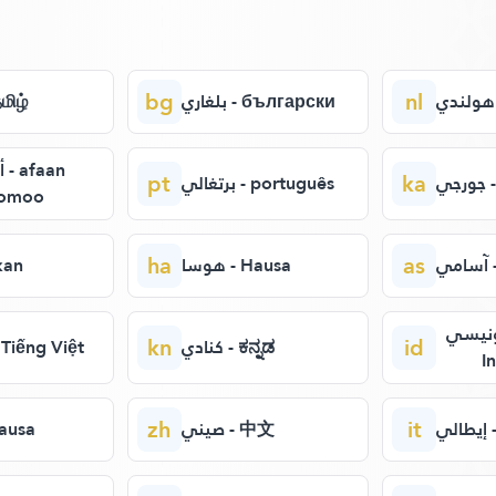
bg
nl
بلغاري - български
 - தமிழ்
an
pt
ka
ي
برتغالي - português
omoo
ha
as
ي
هوسا - Hausa
 Akan
إندونيسي - 
kn
id
كنادي - ಕನ್ನಡ
فيتنا - Tiếng Việt
I
zh
it
ي
صيني - 中文
- Hausa