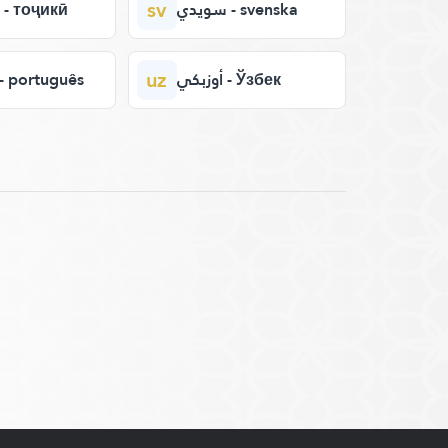
sv
سويدي - svenska
طاجيكي - тоҷикӣ
uz
أوزبكي - Ўзбек
برتغال - português