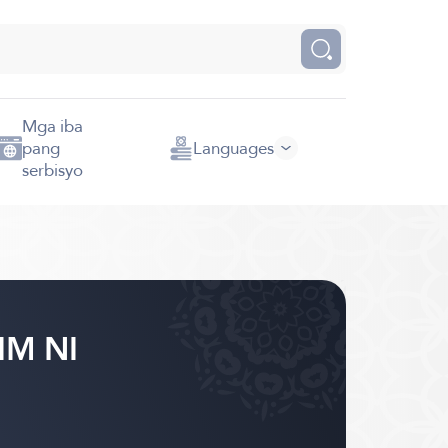
Mga iba
pang
Languages
serbisyo
IM NI