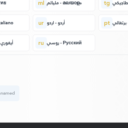
ml
tg
مليالم - മലയാളം
ت - ไทย
ur
pt
ي
أردو - اردو
إ - italiano
ru
روسي - Русский
أيغوري 
nnamed