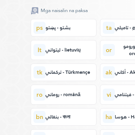
Mga naisalin na paksa
ps
ta
تاميلي
بشتو - پښتو
أورومو - afa
lt
or
ليتواني - lietuvių
or
tk
ak
أكاني -
تركماني - Türkmençe
ro
vi
مي
روماني - română
bn
ha
هوسا 
بنغالي - বাংলা