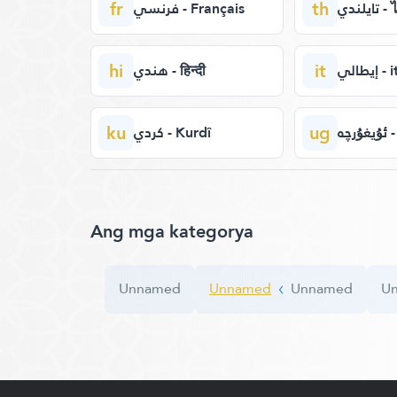
fr
th
ايلندي
فرنسي - Français
hi
it
يطالي
هندي - हिन्दी
ku
ug
- ئۇيغۇرچە
كردي - Kurdî
Ang mga kategorya
Unnamed
Unnamed
Unnamed
U