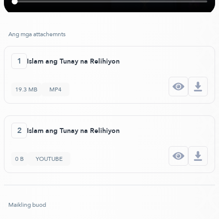
Ang mga attachemnts
1
Islam ang Tunay na Relihiyon
19.3 MB
MP4
2
Islam ang Tunay na Relihiyon
0 B
YOUTUBE
Maikling buod