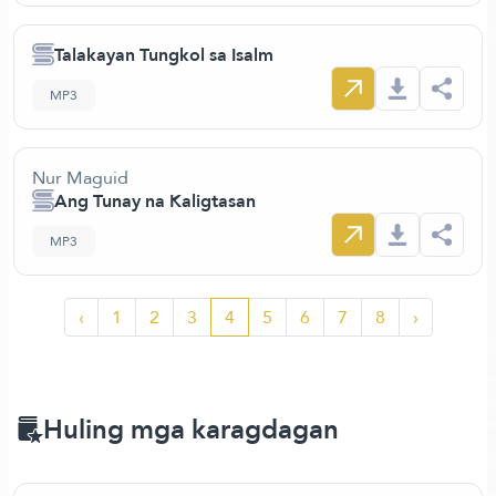
Talakayan Tungkol sa Isalm
MP3
Nur Maguid
Ang Tunay na Kaligtasan
MP3
‹
1
2
3
4
5
6
7
8
›
Huling mga karagdagan