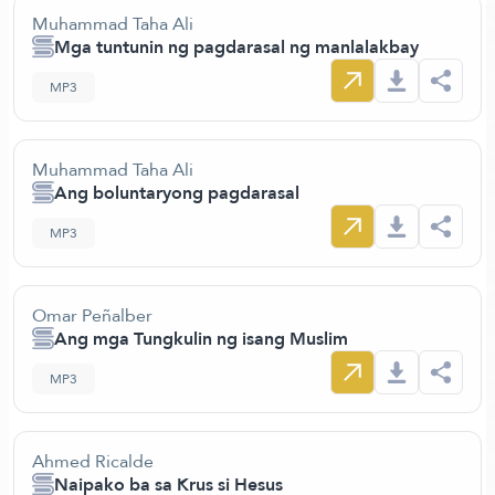
Muhammad Taha Ali
Mga tuntunin ng pagdarasal ng manlalakbay
MP3
Muhammad Taha Ali
Ang boluntaryong pagdarasal
MP3
Omar Peñalber
Ang mga Tungkulin ng isang Muslim
MP3
Ahmed Ricalde
Naipako ba sa Krus si Hesus