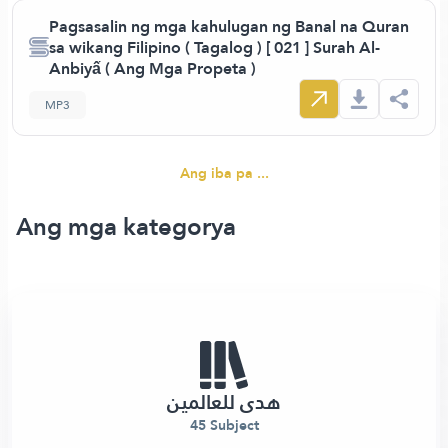
Pagsasalin ng mga kahulugan ng Banal na Quran
sa wikang Filipino ( Tagalog ) [ 021 ] Surah Al-
Anbiyấ ( Ang Mga Propeta )
MP3
Ang iba pa ...
Ang mga kategorya
هدى للعالمين
45 Subject