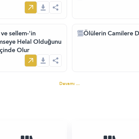
ve sellem-'in
Ölülerin Camilere 
imseye Helal Olduğunu
İçinde Olur
Devamı ...