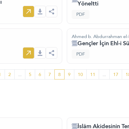
ı
Yöneltti
PDF
Ahmed b. Abdurrahman el-
Gençler İçin Ehl-i S
PDF
1
2
...
5
6
7
8
9
10
11
...
17
1
İslâm Akidesinin Tem