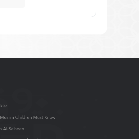
klar
Muslim Children Must Know
h Al-Salheen