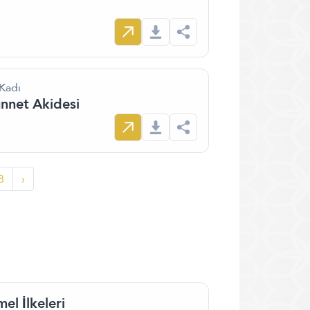
Kadı
ünnet Akidesi
8
›
el İlkeleri