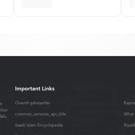
Important Links
م
Önemli şahsiyetler
Kayna
مجان
common_services_api_title
What 
بلغا
Saadi Islam Encyclopedia
Riyad