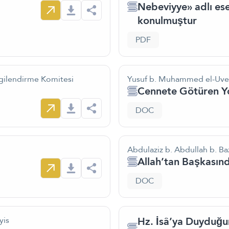
Nebeviyye» adlı ese
konulmuştur
PDF
lgilendirme Komitesi
Yusuf b. Muhammed el-Uve
Cennete Götüren Yo
DOC
Abdulaziz b. Abdullah b. Ba
Allah’tan Başkası
DOC
Hz. İsâ’ya Duyduğu
yis