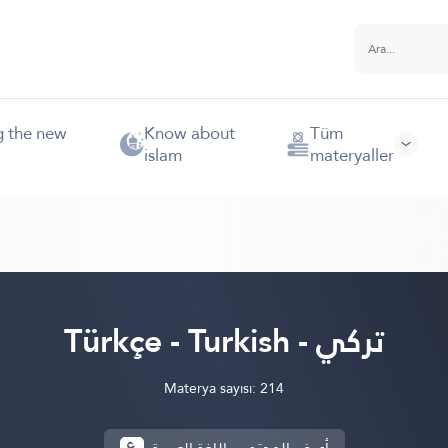
g the new
Know about
Tüm
islam
materyaller
Türkçe - Turkish - تركي
Materya sayısı: 214