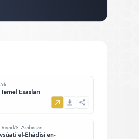
’di
 Temel Esasları
 Riyad/S. Arabistan
ûati el-Ehâdîsi en-