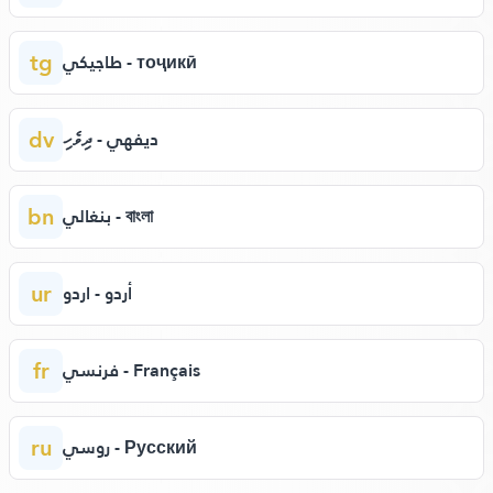
tg
طاجيكي - тоҷикӣ
dv
ديفهي - ދިވެހި
bn
بنغالي - বাংলা
ur
أردو - اردو
fr
فرنسي - Français
ru
روسي - Русский