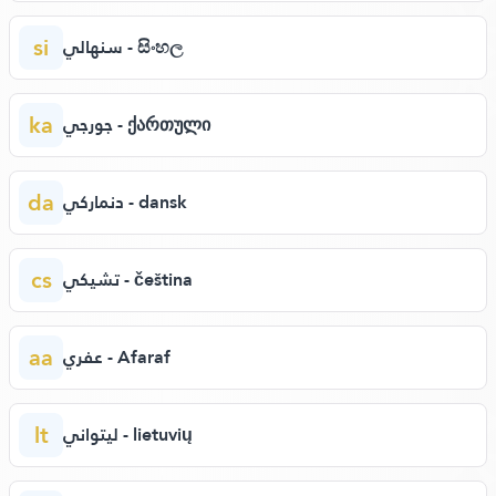
si
سنهالي - සිංහල
ka
جورجي - ქართული
da
دنماركي - dansk
cs
تشيكي - čeština
aa
عفري - Afaraf
lt
ليتواني - lietuvių