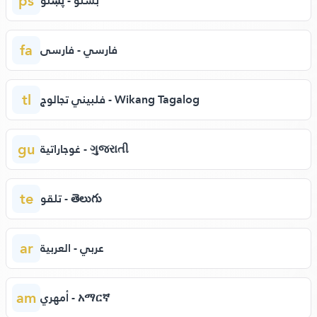
ps
بشتو - پښتو
fa
فارسي - فارسی
tl
فلبيني تجالوج - Wikang Tagalog
gu
غوجاراتية - ગુજરાતી
te
تلقو - తెలుగు
ar
عربي - العربية
am
أمهري - አማርኛ