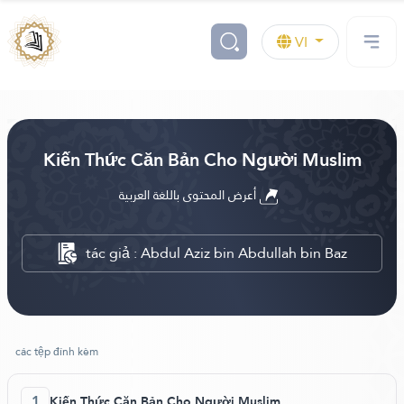
VI
Kiến Thức Căn Bản Cho Người Muslim
أعرض المحتوى باللغة العربية
tác giả : Abdul Aziz bin Abdullah bin Baz
các tệp đính kèm
1
Kiến Thức Căn Bản Cho Người Muslim