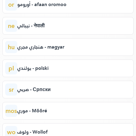
or
أورومو - afaan oromoo
ne
نيبالي - नेपाली
hu
هنجاري مجري - magyar
pl
بولندي - polski
sr
صربي - Српски
mos
موري - Mõõré
wo
ولوف - Wollof