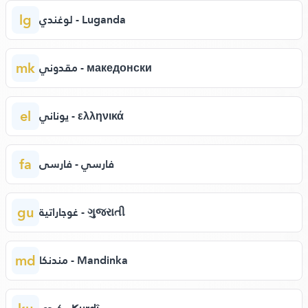
lg
لوغندي - Luganda
mk
مقدوني - македонски
el
يوناني - ελληνικά
fa
فارسي - فارسی
gu
غوجاراتية - ગુજરાતી
md
مندنكا - Mandinka