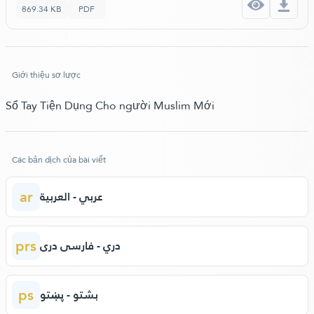
869.34 KB
PDF
Giới thiệu sơ lược
Sổ Tay Tiện Dụng Cho người Muslim Mới
Các bản dịch của bài viết
ar
عربي - العربية
prs
دري - فارسی دری
ps
بشتو - پښتو