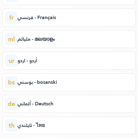
fr
فرنسي - Français
ml
مليالم - മലയാളം
ur
أردو - اردو
bs
بوسني - bosanski
de
ألماني - Deutsch
th
تايلندي - ไทย