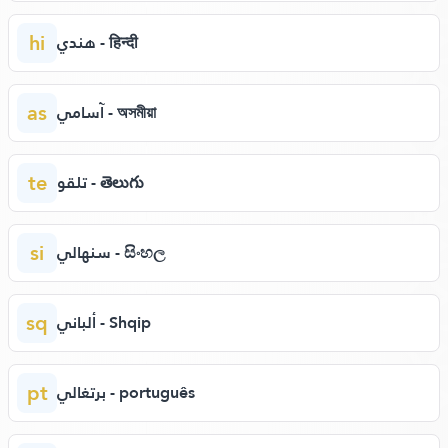
hi
هندي - हिन्दी
as
آسامي - অসমীয়া
te
تلقو - తెలుగు
si
سنهالي - සිංහල
sq
ألباني - Shqip
pt
برتغالي - português