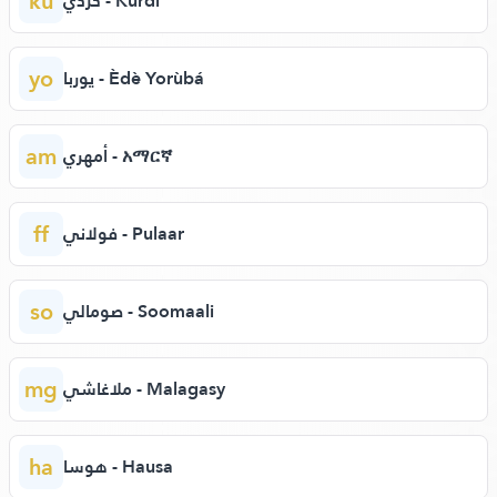
ku
كردي - Kurdî
yo
يوربا - Èdè Yorùbá
am
أمهري - አማርኛ
ff
فولاني - Pulaar
so
صومالي - Soomaali
mg
ملاغاشي - Malagasy
ha
هوسا - Hausa