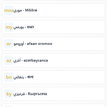
mos
موري - Mõõré
my
بورمي - ဗမာ
or
أورومو - afaan oromoo
az
أذري - azərbaycanca
bn
بنغالي - বাংলা
ky
قرغيزي - Кыргызча