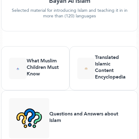
Bayan Al Islam
Selected material for introducing Islam and teaching it in in
more than (120) languages
Translated
What Muslim
Islamic
Children Must
Content
Know
Encyclopedia
Questions and Answers about
Islam