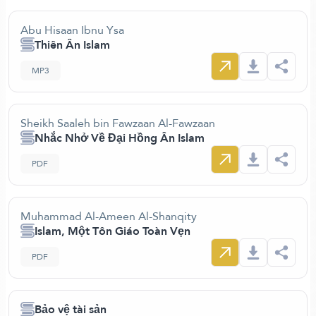
Abu Hisaan Ibnu Ysa
Thiên Ân Islam
MP3
Sheikh Saaleh bin Fawzaan Al-Fawzaan
Nhắc Nhở Về Đại Hồng Ân Islam
PDF
Muhammad Al-Ameen Al-Shanqity
Islam, Một Tôn Giáo Toàn Vẹn
PDF
Bảo vệ tài sản