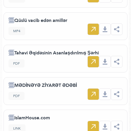
Qüslü vacib edən amillər
MP4
Tahavi Əqidəsinin Asanlaşdırılmış Şərhi
PDF
MƏDİNƏYƏ ZİYARƏT ƏDƏBİ
PDF
IslamHouse.com
LINK