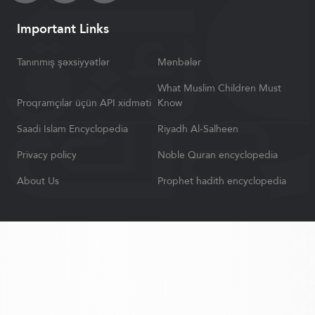
Important Links
Tanınmış şəxsiyyətlər
Mənbələr
What Muslim Children Must
Proqramçılar üçün API xidməti
Know
Saadi Islam Encyclopedia
Riyadh Al-Salheen
Privacy policy
Noble Quran encyclopedia
About Us
Prophet hadith encyclopedia