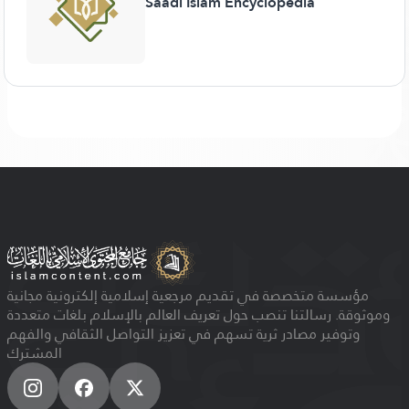
Saadi Islam Encyclopedia
مؤسسة متخصصة في تقديم مرجعية إسلامية إلكترونية مجانية
وموثوقة. رسالتنا تنصب حول تعريف العالم بالإسلام بلغات متعددة
وتوفير مصادر ثرية تسهم في تعزيز التواصل الثقافي والفهم
المشترك