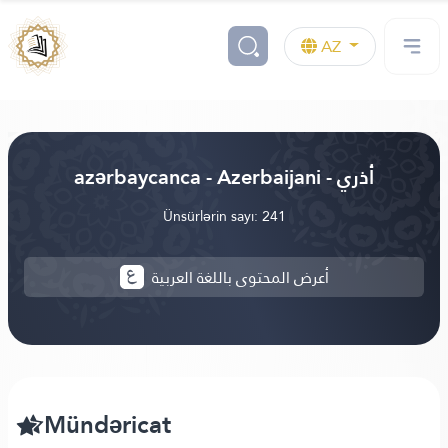
AZ
azərbaycanca - Azerbaijani - أذري
Ünsürlərin sayı: 241
أعرض المحتوى باللغة العربية
Mündəricat