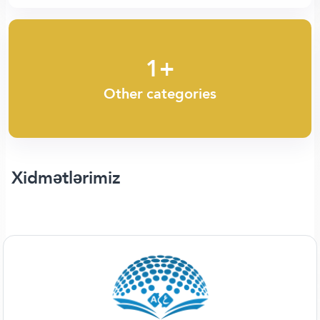
1+
Other categories
Xidmətlərimiz