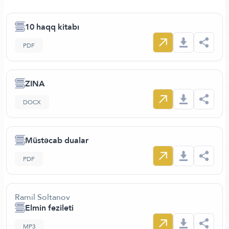
10 haqq kitabı
PDF
ZINA
DOCX
Müstəcab dualar
PDF
Ramil Soltanov
Elmin fezileti
MP3