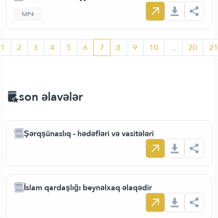
MP4
1
2
3
4
5
6
7
8
9
10
...
20
21
son əlavələr
Şərqşünaslıq - hədəfləri və vasitələri
İslam qardaşlığı beynəlxaq əlaqədir