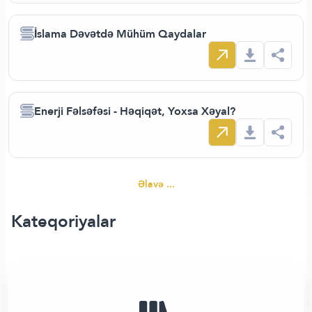
İslama Dəvətdə Mühüm Qaydalar
Enerji Fəlsəfəsi - Həqiqət, Yoxsa Xəyal?
Əlavə ...
Kateqoriyalar