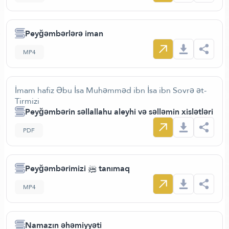
Peyğəmbərlərə iman
MP4
İmam hafiz Əbu İsa Muhəmməd ibn İsa ibn Sovrə ət-
Tirmizi
Peyğəmbərin səllallahu aleyhi və səlləmin xislətləri
PDF
Peyğəmbərimizi ﷺ tanımaq
MP4
Namazın əhəmiyyəti