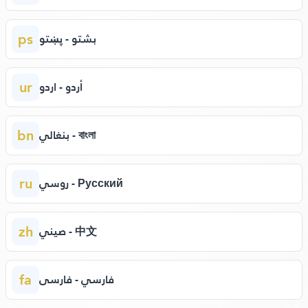
ps
بشتو - پښتو
ur
أردو - اردو
bn
بنغالي - বাংলা
ru
روسي - Русский
zh
صيني - 中文
fa
فارسي - فارسی