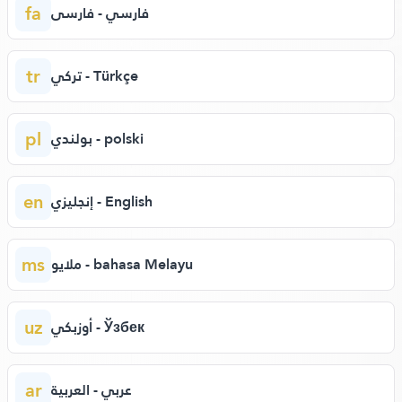
fa
فارسي - فارسی
tr
تركي - Türkçe
pl
بولندي - polski
en
إنجليزي - English
ms
ملايو - bahasa Melayu
uz
أوزبكي - Ўзбек
ar
عربي - العربية