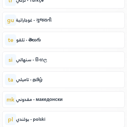
tr
تركي - Türkçe
gu
غوجاراتية - ગુજરાતી
te
تلقو - తెలుగు
si
سنهالي - සිංහල
ta
تاميلي - தமிழ்
mk
مقدوني - македонски
pl
بولندي - polski