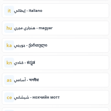
it
إيطالي - italiano
hu
هنجاري مجري - magyar
ka
جورجي - ქართული
kn
كنادي - ಕನ್ನಡ
as
آسامي - অসমীয়া
ce
شيشاني - нохчийн мотт