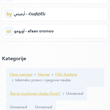
hy
أرميني - Հայերէն
or
أورومو - afaan oromoo
Kategorije
Opis namaza
Namaz
Fikh ibadeta
Islamsko pravo i njegove nauke
Šta je musliman dužan činiti?
Unnamed
Unnamed
Unnamed