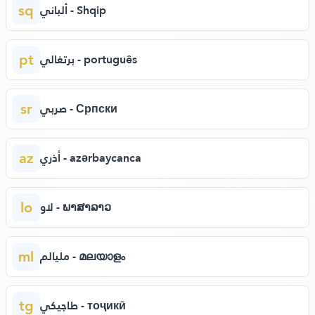
sq
ألباني - Shqip
pt
برتغالي - português
sr
صربي - Српски
az
أذري - azərbaycanca
lo
لاو - ພາສາລາວ
ml
مليالم - മലയാളം
tg
طاجيكي - тоҷикӣ