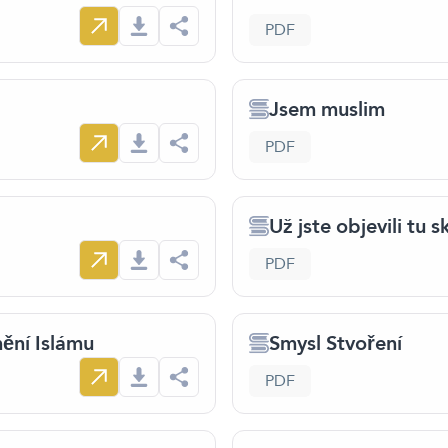
PDF
Jsem muslim
PDF
Už jste objevili tu 
PDF
ění Islámu
Smysl Stvoření
PDF