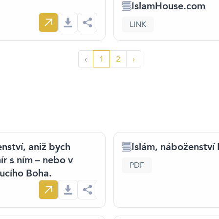
IslamHouse.com
LINK
‹
1
2
›
nství, aniž bych
Islám, náboženství
mír s ním – nebo v
PDF
ucího Boha.