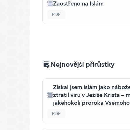
Zaostřeno na Islám
PDF
Nejnovější přírůstky
Získal jsem islám jako nábože
ztratil víru v Ježíše Krista – 
jakéhokoli proroka Všemoho
PDF