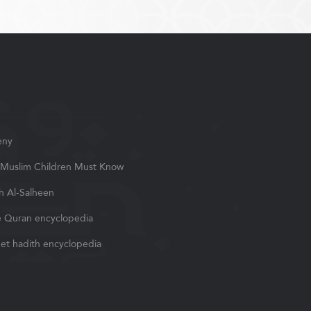
eny
Muslim Children Must Know
h Al-Salheen
 Quran encyclopedia
et hadith encyclopedia