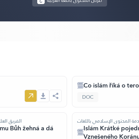
أعرض المحتوى باللغة العربية
Co islám říká o ter
DOC
دمة المحتوى الإسلامي باللغات
الفريق الع
mu Bůh žehná a dá
Islám Krátké pojed
Vznešeného Koránu