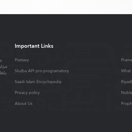
Important Links
م
Postavy
Pram
مجان
Služba API pro programátory
What 
بلغا
Saadi Islam Encyclopedia
Riyad
Privacy policy
Noble
About Us
Proph