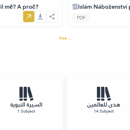
řil mě? A proč?
Islám Náboženství p
PDF
Více ...
هدى للعالمين
السيرة النبوية
1 Subject
14 Subject