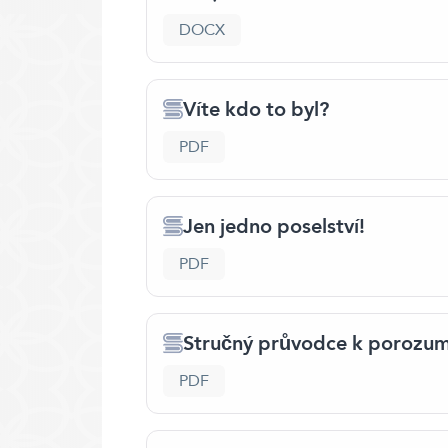
DOCX
Víte kdo to byl?
PDF
Jen jedno poselství!
PDF
Stručný průvodce k porozum
PDF