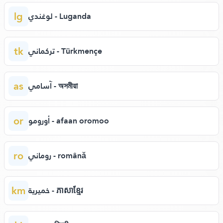
lg
لوغندي - Luganda
tk
تركماني - Türkmençe
as
آسامي - অসমীয়া
or
أورومو - afaan oromoo
ro
روماني - română
km
خميرية - ភាសាខ្មែរ