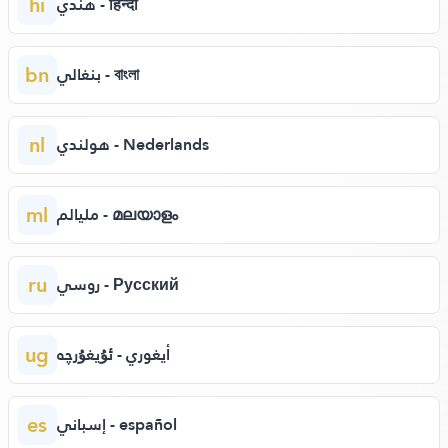
hi
هندي - हिन्दी
bn
بنغالي - বাংলা
nl
هولندي - Nederlands
ml
مليالم - മലയാളം
ru
روسي - Русский
ug
أيغوري - ئۇيغۇرچە
es
إسباني - español