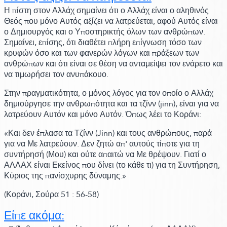
Η πίστη στον Αλλάχ σημαίνει ότι ο Αλλάχ είναι ο αληθινός
Θεός που μόνο Αυτός αξίζει να λατρεύεται, αφού Αυτός είναι
ο Δημιουργός και ο Υποστηρικτής όλων των ανθρώπων.
Σημαίνει, επίσης, ότι διαθέτει πλήρη επίγνωση τόσο των
κρυφών όσο και των φανερών λόγων και πράξεων των
ανθρώπων και ότι είναι σε θέση να ανταμείψει τον ενάρετο και
να τιμωρήσει τον ανυπάκουο.
Στην πραγματικότητα, ο μόνος λόγος για τον οποίο ο Αλλάχ
δημιούργησε την ανθρωπότητα και τα τζίνν
(jinn)
, είναι για να
λατρεύουν Αυτόν και μόνο Αυτόν.
Όπως λέει το Κοράνι:
«Και δεν έπλασα τα Τζίνν
(Jinn)
και τους ανθρώπους, παρά
για να Με λατρεύουν. Δεν ζητώ απ' αυτούς τίποτε για τη
συντήρησή
(Μου)
και ούτε απαιτώ να Με θρέψουν. Γιατί ο
ΑΛΛΑΧ είναι Εκείνος που δίνει
(το κάθε τι)
για τη Συντήρηση,
Κύριος της πανίσχυρης δύναμης.»
(Κοράνι,
Σούρα 51 :
56-58)
Είπε ακόμα: