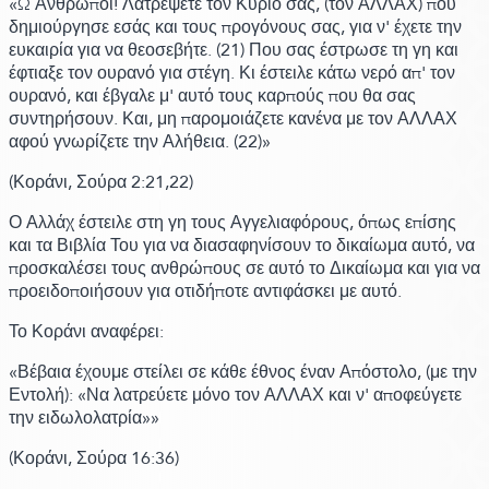
«Ω Άνθρωποι! Λατρέψετε τον Κύριό σας,
(τον ΑΛΛΑΧ)
που
δημιούργησε εσάς και τους προγόνους σας, για ν' έχετε την
ευκαιρία για να θεοσεβήτε.
(21)
Που σας έστρωσε τη γη και
έφτιαξε τον ουρανό για στέγη. Κι έστειλε κάτω νερό απ' τον
ουρανό, και έβγαλε μ' αυτό τους καρπούς που θα σας
συντηρήσουν. Και, μη παρομοιάζετε κανένα με τον ΑΛΛΑΧ
αφού γνωρίζετε την Αλήθεια.
(22)
»
(Κοράνι,
Σούρα 2:
21,22)
Ο Αλλάχ έστειλε στη γη τους Αγγελιαφόρους, όπως επίσης
και τα Βιβλία Του για να διασαφηνίσουν το δικαίωμα αυτό, να
προσκαλέσει τους ανθρώπους σε αυτό το Δικαίωμα και για να
προειδοποιήσουν για οτιδήποτε αντιφάσκει με αυτό.
Το Κοράνι αναφέρει:
«Βέβαια έχουμε στείλει σε κάθε έθνος έναν Απόστολο,
(με την
Εντολή)
:
«Να λατρεύετε μόνο τον ΑΛΛΑΧ και ν' αποφεύγετε
την ειδωλολατρία»
»
(Κοράνι,
Σούρα 16:
36)