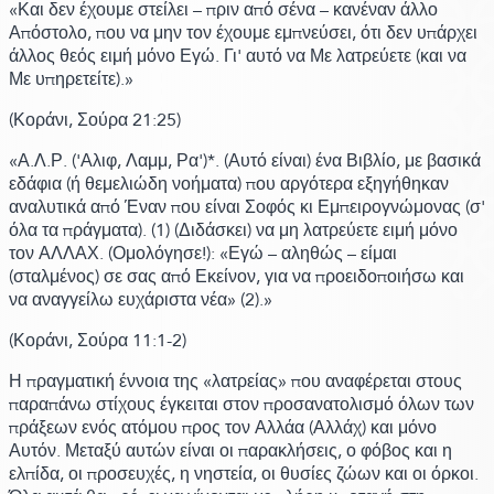
«Και δεν έχουμε στείλει – πριν από σένα – κανέναν άλλο
Απόστολο, που να μην τον έχουμε εμπνεύσει, ότι δεν υπάρχει
άλλος θεός ειμή μόνο Εγώ. Γι' αυτό να Με λατρεύετε
(και να
Με υπηρετείτε)
.»
(Κοράνι,
Σούρα 21:
25)
«Α.Λ.Ρ.
('Αλιφ, Λαμμ, Ρα')
*.
(Αυτό είναι)
ένα Βιβλίο, με βασικά
εδάφια
(ή θεμελιώδη νοήματα)
που αργότερα εξηγήθηκαν
αναλυτικά από Έναν που είναι Σοφός κι Εμπειρογνώμονας
(σ'
όλα τα πράγματα)
.
(1)
(Διδάσκει)
να μη λατρεύετε ειμή μόνο
τον ΑΛΛΑΧ.
(Ομολόγησε!)
: «Εγώ – αληθώς – είμαι
(σταλμένος)
σε σας από Εκείνον, για να προειδοποιήσω και
να αναγγείλω ευχάριστα νέα»
(2)
.»
(Κοράνι,
Σούρα 11:
1-2)
Η πραγματική έννοια της
«λατρείας»
που αναφέρεται στους
παραπάνω στίχους έγκειται στον προσανατολισμό όλων των
πράξεων ενός ατόμου προς τον Αλλάα
(Αλλάχ)
και μόνο
Αυτόν. Μεταξύ αυτών είναι οι παρακλήσεις, ο φόβος και η
ελπίδα, οι προσευχές, η νηστεία, οι θυσίες ζώων και οι όρκοι.