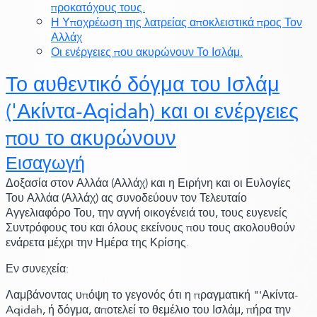
προκατόχους τους.
Η Υποχρέωση της λατρείας αποκλειστικά προς Τον
Αλλάχ
Οι ενέργειες που ακυρώνουν Το Ισλάμ.
Το αυθεντικό δόγμα του Ισλάμ
('Ακίντα-Aqidah)
και οι ενέργειες
που το ακυρώνουν
Εισαγωγή
Δοξασία στον Αλλάα
(Αλλάχ)
και η Ειρήνη και οι Ευλογίες
Του Αλλάα
(Αλλάχ)
ας συνοδεύουν τον Τελευταίο
Αγγελιαφόρο Του, την αγνή οικογένειά του, τους ευγενείς
Συντρόφους του και όλους εκείνους που τους ακολουθούν
ενάρετα μέχρι την Ημέρα της Κρίσης.
Εν συνεχεία:
Λαμβάνοντας υπόψη το γεγονός ότι η πραγματική "'Ακίντα-
Aqidah, ή δόγμα, αποτελεί το θεμέλιο του Ισλάμ, πήρα την