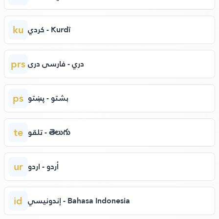
ku
كردي - Kurdî
prs
دري - فارسی دری
ps
بشتو - پښتو
te
تلقو - తెలుగు
ur
أردو - اردو
id
إندونيسي - Bahasa Indonesia