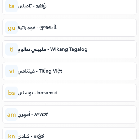
ta
تاميلي - தமிழ்
gu
غوجاراتية - ગુજરાતી
tl
فلبيني تجالوج - Wikang Tagalog
vi
فيتنامي - Tiếng Việt
bs
بوسني - bosanski
am
أمهري - አማርኛ
kn
كنادي - ಕನ್ನಡ