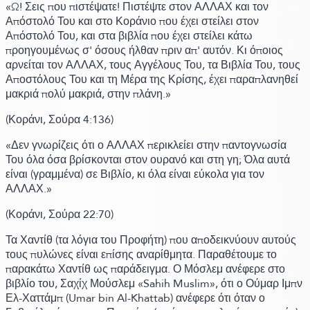
«Ω! Σεις που πιστέψατε! Πιστέψτε στον ΑΛΛΑΧ και τον
Απόστολό Του και στο Κοράνιο που έχει στείλει στον
Απόστολό Του, και στα βιβλία που έχει στείλει κάτω
προηγουμένως σ' όσους ήλθαν πριν απ' αυτόν. Κι όποιος
αρνείται τον ΑΛΛΑΧ, τους Αγγέλους Του, τα Βιβλία Του, τους
Αποστόλους Του και τη Μέρα της Κρίσης, έχει παραπλανηθεί
μακριά πολύ μακριά, στην πλάνη.»
(Κοράνι,
Σούρα 4:
136)
«Δεν γνωρίζεις ότι ο ΑΛΛΑΧ περικλείει στην παντογνωσία
Του όλα όσα βρίσκονται στον ουρανό και στη γη; Όλα αυτά
είναι
(γραμμένα)
σε Βιβλίο, κι όλα είναι εύκολα για τον
ΑΛΛΑΧ.»
(Κοράνι,
Σούρα 22:
70)
Τα Χαντίθ
(τα λόγια του Προφήτη)
που αποδεικνύουν αυτούς
τους πυλώνες είναι επίσης αναρίθμητα. Παραθέτουμε το
παρακάτω Χαντίθ ως παράδειγμα. Ο Μόσλεμ ανέφερε στο
βιβλίο του, Σαχίχ Μούσλεμ
«Sahih Muslim»
, ότι ο Ούμαρ Ιμπν
Ελ-Χαττάμπ
(Umar bin Al-Khattab)
ανέφερε ότι όταν ο