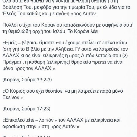
Όλα αυτά θα πρέπει να γίνονται με πλήρη υποταγή στη
Βούλησή Του, με φόβο για την τιμωρία Του, με ελπίδα για το
Έλεός Του καθώς και με αγάπη προς Αυτόν.
Πολλοί στίχοι του Κορανίου καταδεικνύουν με σαφήνεια αυτή
τη θεμελιώδη αρχή του Ισλάμ.
Το Κοράνι λέει:
«Εμείς – βέβαια- είμαστε που έχουμε στείλει σ' εσένα κάτω
(στη γη)
το Βιβλίο με την Αλήθεια. Γι' αυτό να λατρεύεις τον
ΑΛΛΑΧ κι ας είναι ειλικρινής η προς Αυτόν λατρεία σου.
(2)
Πράγματι, η καθαρή
(ειλικρινής)
θρησκεία πρέπει να είναι
μόνο προς τον ΑΛΛΑΧ.»
(Κοράνι,
Σούρα 39:
2-3)
«Ο Κύριός σου έχει θεσπίσει να μη λατρεύετε παρά μόνο
Εκείνον.»
(Κοράνι,
Σούρα 17:
23)
«Επικαλεστείτε – λοιπόν – τον ΑΛΛΑΧ με ειλικρίνεια και
αφοσίωση στην πίστη προς Αυτόν.»