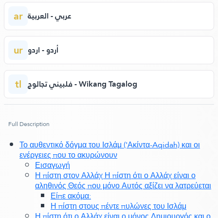
ar
عربي - العربية
ur
أردو - اردو
tl
فلبيني تجالوج - Wikang Tagalog
Full Description
Το αυθεντικό δόγμα του Ισλάμ ('Ακίντα-Aqidah) και οι
ενέργειες που το ακυρώνουν
Εισαγωγή
Η πίστη στον Αλλάχ Η πίστη ότι ο Αλλάχ είναι ο
αληθινός Θεός που μόνο Αυτός αξίζει να λατρεύεται
Είπε ακόμα:
Η πίστη στους πέντε πυλώνες του Ισλάμ
Η πίστη ότι ο Αλλάχ είναι ο μόνος Δημιουργός και ο