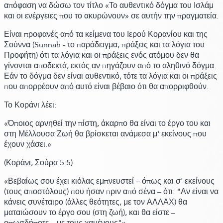
απόφαση να δώσω τον τίτλο
«Το αυθεντικό δόγμα του Ισλάμ
και οι ενέργειες που το ακυρώνουν»
σε αυτήν την πραγματεία.
Είναι προφανές από τα κείμενα του Ιερού Κορανίου και της
Σούννα
(Sunnah - το παράδειγμα, πράξεις και τα λόγια του
Προφήτη)
ότι τα λόγια και οι πράξεις ενός ατόμου δεν θα
γίνονται αποδεκτά, εκτός αν πηγάζουν από το αληθινό δόγμα.
Εάν το δόγμα δεν είναι αυθεντικό, τότε τα λόγια και οι πράξεις
που απορρέουν από αυτό είναι βέβαιο ότι θα απορριφθούν.
Το Κοράνι λέει:
«Όποιος αρνηθεί την πίστη, άκαρπο θα είναι το έργο του και
στη Μέλλουσα Ζωή θα βρίσκεται ανάμεσα μ' εκείνους που
έχουν χάσει.»
(Κοράνι,
Σούρα 5:
5)
«Βεβαίως σου έχει κιόλας εμπνευστεί – όπως και σ' εκείνους
(τους αποστόλους)
που ήσαν πριν από σένα – ότι:
"
Αν είναι να
κάνεις συνέταιρο
(άλλες θεότητες, με τον ΑΛΛΑΧ)
θα
ματαιώσουν το έργο σου
(στη ζωή)
, και θα είστε –
οπωσδήποτε – με τους χαμένους
"
»