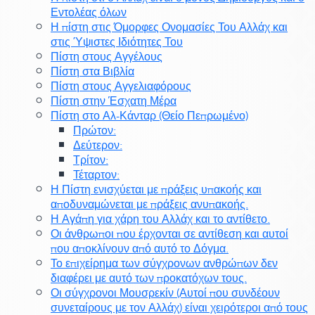
Εντολέας όλων
Η πίστη στις Όμορφες Ονομασίες Του Αλλάχ και
στις Ύψιστες Ιδιότητες Του
Πίστη στους Αγγέλους
Πίστη στα Βιβλία
Πίστη στους Αγγελιαφόρους
Πίστη στην Έσχατη Μέρα
Πίστη στο Αλ-Κάνταρ (Θείο Πεπρωμένο)
Πρώτον:
Δεύτερον:
Τρίτον:
Τέταρτον:
Η Πίστη ενισχύεται με πράξεις υπακοής και
αποδυναμώνεται με πράξεις ανυπακοής.
Η Αγάπη για χάρη του Αλλάχ και το αντίθετο.
Οι άνθρωποι που έρχονται σε αντίθεση και αυτοί
που αποκλίνουν από αυτό το Δόγμα.
Το επιχείρημα των σύγχρονων ανθρώπων δεν
διαφέρει με αυτό των προκατόχων τους.
Οι σύγχρονοι Μουσρεκίν (Αυτοί που συνδέουν
συνεταίρους με τον Αλλάχ) είναι χειρότεροι από τους