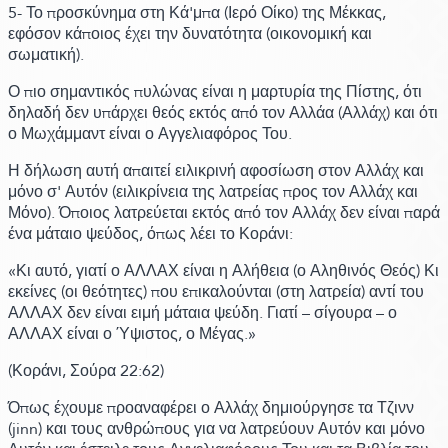
5- Το προσκύνημα στη Κά'μπα
(Ιερό Οίκο)
της Μέκκας,
εφόσον κάποιος έχει την δυνατότητα
(οικονομική και
σωματική)
.
Ο πιο σημαντικός πυλώνας είναι η μαρτυρία της Πίστης, ότι
δηλαδή δεν υπάρχει θεός εκτός από τον Αλλάα
(Αλλάχ)
και ότι
ο Μωχάμμαντ είναι ο Αγγελιαφόρος Του.
Η δήλωση αυτή απαιτεί ειλικρινή αφοσίωση στον Αλλάχ και
μόνο σ' Αυτόν
(ειλικρίνεια της λατρείας προς τον Αλλάχ και
Μόνο)
. Όποιος λατρεύεται εκτός από τον Αλλάχ δεν είναι παρά
ένα μάταιο ψεύδος,
όπως λέει το Κοράνι:
«Κι αυτό, γιατί ο ΑΛΛΑΧ είναι η Αλήθεια
(ο Αληθινός Θεός)
Κι
εκείνες
(οι θεότητες)
που επικαλούνται
(στη λατρεία)
αντί του
ΑΛΛΑΧ δεν είναι ειμή μάταια ψεύδη. Γιατί – σίγουρα – ο
ΑΛΛΑΧ είναι ο Ύψιστος, ο Μέγας.»
(Κοράνι,
Σούρα 22:
62)
Όπως έχουμε προαναφέρει ο Αλλάχ δημιούργησε τα Τζινν
(jinn)
και τους ανθρώπους για να λατρεύουν Αυτόν και μόνο