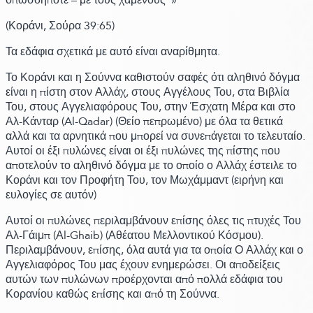
(Κοράνι,
Σούρα 39:
65)
Τα εδάφια σχετικά με αυτό είναι αναρίθμητα.
Το Κοράνι και η Σούννα καθιστούν σαφές ότι αληθινό δόγμα
είναι η πίστη στον Αλλάχ, στους Αγγέλους Του, στα Βιβλία
Του, στους Αγγελιαφόρους Του, στην Έσχατη Μέρα και στο
Αλ-Κάνταρ
(Al-Qadar)
(Θείο πεπρωμένο)
με όλα τα θετικά
αλλά και τα αρνητικά που μπορεί να συνεπάγεται το τελευταίο.
Αυτοί οι έξι πυλώνες είναι οι έξι πυλώνες της πίστης που
αποτελούν το αληθινό δόγμα με το οποίο ο Αλλάχ έστειλε το
Κοράνι και τον Προφήτη Του, τον Μωχάμμαντ
(ειρήνη και
ευλογίες σε αυτόν)
Αυτοί οι πυλώνες περιλαμβάνουν επίσης όλες τις πτυχές Του
Αλ-Γάιμπ
(Αl-Ghaib)
(Αθέατου Μελλοντικού Κόσμου)
.
Περιλαμβάνουν, επίσης, όλα αυτά για τα οποία Ο Αλλάχ και ο
Αγγελιαφόρος Του μας έχουν ενημερώσει. Οι αποδείξεις
αυτών των πυλώνων προέρχονται από πολλά εδάφια του
Κορανίου καθώς επίσης και από τη Σούννα.