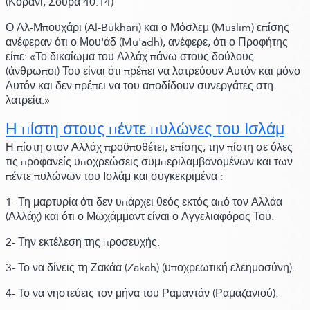
(Κοράνι,
Σούρα 40:
14)
Ο Αλ-Μπουχάρι
(Al-Bukhari)
και ο Μόσλεμ
(Muslim)
επίσης
ανέφεραν ότι ο Μου'άδ
(Mu'adh)
, ανέφερε,
ότι ο Προφήτης
είπε:
«Το δικαίωμα του Αλλάχ πάνω στους δούλους
(άνθρωποι)
Του είναι ότι πρέπει να λατρεύουν Αυτόν και μόνο
Αυτόν και δεν πρέπει να του αποδίδουν συνεργάτες στη
λατρεία.»
Η πίστη στους πέντε πυλώνες του Ισλάμ
Η πίστη στον Αλλάχ προϋποθέτει, επίσης,
την πίστη σε όλες
τις προφανείς υποχρεώσεις συμπεριλαμβανομένων και των
πέντε πυλώνων του Ισλάμ και συγκεκριμένα :
1- Τη μαρτυρία ότι δεν υπάρχει θεός εκτός από τον Αλλάα
(Αλλάχ)
και ότι ο Μωχάμμαντ είναι ο Αγγελιαφόρος Του.
2- Την εκτέλεση της προσευχής.
3- Το να δίνεις τη Ζακάα
(Zakah)
(υποχρεωτική ελεημοσύνη)
.
4- Το να νηστεύεις τον μήνα του Ραμαντάν
(Ραμαζανιού)
.