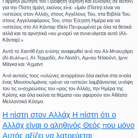
Γαβριήλ ρώτησε τον Προφήτη
(ειρήνη και ευλογίες σε αυτόν)
για την Πίστη
(Ιμάν)
,
εκείνος είπε:
«Ιμάν
(Πίστη)
είναι να
πιστεύεις στον Αλλάχ, στους Αγγέλους Του, στα Βιβλία Του,
στους Αγγελιαφόρους Του, στην Έσχατη Ημέρα και να
πιστεύεις στο Αλ Κάνταρ
(Θείο Πεπρωμένο)
με όλα τα θετικά
αλλά και τα αρνητικά που μπορεί να συνεπάγεται αυτό
(Αλ-
Κάνταρ)
.»
Αυτό το Χαντίθ έχει επίσης αναφερθεί από τον Αλ-Μπουχάρη
(Αl-Bukhari)
, Ατ-Τερμεδέι, Αν-Νεσά'ι, Αμπου Νταούντ, Ιμπν
Μάγκα και 'Αχμαντ.
Από αυτούς τους πυλώνες απορρέουν όλα εκείνα στα οποία
ένας Μουσουλμάνος πρέπει να πιστεύει λαμβάνοντας υπόψη
του τις υποχρεώσεις του προς τον Αλλάχ, την Ημέρα της
Κρίσης και όλα εκείνα τα θέματα που αφορούν τον Αθέατο
Μελλοντικό Κόσμο.
Η πίστη στον Αλλάχ Η πίστη ότι ο
Αλλάχ είναι ο αληθινός Θεός που μόνο
Αυτός αξίζει να λατρεύεται