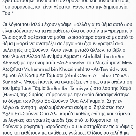
εγκαταστάθηκε πάνω από τον θρόνο Του και πάνω από τους
Του ουρανούς, και είναι πέρα και πάνω από την δημιουργία
Του."
Οι λόγιοι του Ισλάμ έχουν γράψει πολλά για το θέμα αυτό που
είναι αδύνατον να τα παραθέσω όλα σε αυτήν την πραγματεία.
Όποιος ενδιαφέρεται να μάθει περισσότερα σχετικά με αυτό το
θέμα μπορεί να ανατρέξει σε έργα που έχουν γραφτεί από
μελετητές της Σούννα. Αυτά είναι, μεταξύ άλλων, το βιβλίο
του 'Αμπντ Αλλάα Μπιν Ιμάμ Άχμαντ
('Abdullāh bin Imām
Ahmad)
με την ονομασία
«As-Sunnah»
, του Μωχάμμαντ Μπιν
Χωζάϊμα
(Muhammad bin Khuzaimah)
το
«At-Tawhid»
, του
Άμπου Αλ-Κάσιμ Ατ-Τάμπαρι
(Abul Qāsim At-Tabari)
το
«As-
Sunnah»
. Μπορεί κανείς να ανατρέξει, επίσης, στην απάντηση
του Ιμάμ Ίμπν Τάιμία
(Imām Ibn Taimiyyah)
στο λαό της Χαμά
(Hamā)
, της Συρίας, σύμφωνα με την οποία διασαφηνίστηκε
το δόγμα των Άχλο Εσ-Σούννα Ουα Αλ-Γκαμά'α. Στην εν
λόγω απάντηση περιλαμβάνονται ακόμη οι δηλώσεις των
Άχλο Εσ-Σούννα Ουα Αλ-Γκαμά'α καθώς επίσης και κείμενα
με λογικές και γραπτές αποδείξεις από το Κοράνι και τη
Σούννα
(προφητική παράδοση)
που υποστηρίζουν τις απόψεις
τους και εκθέτουν τις αντίθετες γνώμες. Ο ίδιος ασχολήθηκε