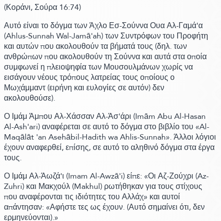
(Κοράνι,
Σούρα 16:
74)
Αυτό είναι το δόγμα των Άχλο Εσ-Σούννα Ουα Αλ-Γαμά'α
(Ahlus-Sunnah Wal-Jamā'ah)
των Συντρόφων του Προφήτη
και αυτών που ακολουθούν τα βήματά τους
(δηλ. των
ανθρώπων που ακολουθούν τη Σούννα και αυτά στα οποία
συμφωνεί η πλειοψηφία των Μουσουλμάνων χωρίς να
εισάγουν νέους τρόπους λατρείας τους οποίους ο
Μωχάμμαντ (ειρήνη και ευλογίες σε αυτόν)
δεν
ακολουθούσε).
Ο Ιμάμ Άμπου Αλ-Χάσσαν Αλ-Άσ'άρι
(Imām Abu Al-Hasan
Al-Ash'ari)
αναφέρεται σε αυτό το δόγμα στο βιβλίο του
«Al-
Maqālāt 'an Asehābil-Hadith wa Ahlis-Sunnah»
. Άλλοι λόγιοι
έχουν αναφερθεί, επίσης, σε αυτό το αληθινό δόγμα στα έργα
τους.
Ο Ιμάμ Αλ-Άωζά'ι
(Imam Al-Awzā'i)
είπε: «Οι Αζ-Ζούχρι
(Az-
Zuhri)
και Μακχούλ
(Makhul)
ρωτήθηκαν για τους στίχους
που αναφέρονται τις ιδιότητες του Αλλάχ» και αυτοί
απάντησαν: «Αφήστε τες ως έχουν.
(Αυτό σημαίνει ότι, δεν
ερμηνεύονται)
.»