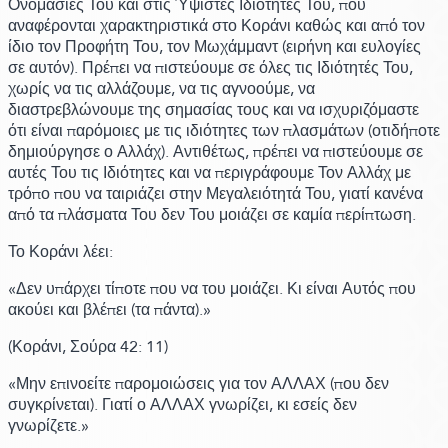
Ονομασίες Του και στις Ύψιστες Ιδιότητές Του, που
αναφέρονται χαρακτηριστικά στο Κοράνι καθώς και από τον
ίδιο τον Προφήτη Του, τον Μωχάμμαντ
(ειρήνη και ευλογίες
σε αυτόν)
. Πρέπει να πιστεύουμε σε όλες τις Ιδιότητές Του,
χωρίς να τις αλλάζουμε, να τις αγνοούμε, να
διαστρεβλώνουμε της σημασίας τους και να ισχυριζόμαστε
ότι είναι παρόμοιες με τις ιδιότητες των πλασμάτων
(οτιδήποτε
δημιούργησε ο Αλλάχ)
. Αντιθέτως, πρέπει να πιστεύουμε σε
αυτές Του τις Ιδιότητες και να περιγράφουμε Τον Αλλάχ με
τρόπο που να ταιριάζει στην Μεγαλειότητά Του, γιατί κανένα
από τα πλάσματα Του δεν Του μοιάζει σε καμία περίπτωση.
Το Κοράνι λέει:
«Δεν υπάρχει τίποτε που να του μοιάζει. Κι είναι Αυτός που
ακούει και βλέπει
(τα πάντα)
.»
(Κοράνι,
Σούρα 42:
11)
«Μην επινοείτε παρομοιώσεις για τον ΑΛΛΑΧ
(που δεν
συγκρίνεται)
. Γιατί ο ΑΛΛΑΧ γνωρίζει, κι εσείς δεν
γνωρίζετε.»