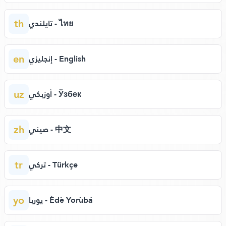
th
تايلندي - ไทย
en
إنجليزي - English
uz
أوزبكي - Ўзбек
zh
صيني - 中文
tr
تركي - Türkçe
yo
يوربا - Èdè Yorùbá