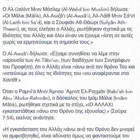
Ο Αλ-Ωαλίντ Μπιν Μόσλεμ
(Al-Walid bin Muslim)
δήλωσε:
«Οι Μάλικ
(Mālik)
, Αλ-Αωζά'ι
(Al-Awzā'i)
, Αλ-Λάϊθ Μπιν Σά'ντ
(Al-Laith bin Sa'd)
, και ο Σουφιάν Αθ-Θάωρι
(Sufyān Ath-
Thawri)
, ας τους ελεήσει ο Αλλάχ, ρωτήθηκαν σχετικά με τις
Ιδιότητες του Αλλάχ και όλοι είπαν να έχουμε πίστη σε αυτές
χωρίς να ερμηνεύουμε τη σημασία τους.»
Ο Al-
Awzā'i δήλωσε:
«Είχαμε συνηθίσει να λέμε στην
παρουσία των At-Tābi'un,
(των διαδόχων των Συντρόφων
του Προφήτη)
, ότι ο Αλλάχ είναι πάνω από τον θρόνο Του και
πιστεύουμε σε όλες τις Ιδιότητες του που αναφέρονται στα
Χαντίθ.»
Όταν ο Ραμπί'α Μπιν Άμπου 'Αμπντ Ελ-Ραχμάν
(Rabi'ah bin
Abu 'Abdur-Rahmān)
, ο δάσκαλος του Ιμάμ Μάλικ
(Imām
Mālik)
, ρωτήθηκε σχετικά με το στίχο, «
(Ο ΑΛΛΑΧ)
εγκαταστάθηκε πάνω στο Θρόνο
(της εξουσίας)
.»
(Σούρα
7:54)
,
εκείνος απάντησε:
«Η εγκατάσταση του Αλλάχ πάνω από τον Θρόνο δεν μπορεί
να αμφισβητηθεί, είναι αδύνατο όμως να φανταστούμε τον