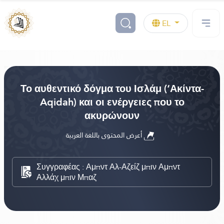
EL
Το αυθεντικό δόγμα του Ισλάμ (‘Ακίντα-
Aqidah) και οι ενέργειες που το
ακυρώνουν
أعرض المحتوى باللغة العربية
Συγγραφέας : Αμπντ Αλ-Αζείζ μπιν Αμπντ
Αλλάχ μπιν Μπαζ