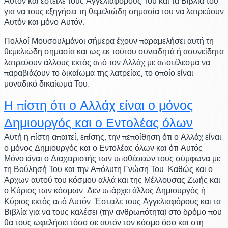
Αυτόν και έστειλε τους Αγγελιαφόρους Του και τα Βιβλία του
για να τους εξηγήσει τη θεμελιώδη σημασία του να λατρεύουν
Αυτόν και μόνο Αυτόν.
Πολλοί Μουσουλμάνοι σήμερα έχουν παραμελήσει αυτή τη
θεμελιώδη σημασία και ως εκ τούτου συνειδητά ή ασυνείδητα
λατρεύουν άλλους εκτός από τον Αλλάχ με αποτέλεσμα να
παραβιάζουν το δικαίωμα της λατρείας, το οποίο είναι
μοναδικό δικαίωμά Του.
Η πίστη ότι ο Αλλάχ είναι ο μόνος
Δημιουργός και ο Εντολέας όλων
Αυτή η πίστη απαιτεί, επίσης, την πεποίθηση ότι ο Αλλάχ είναι
ο μόνος Δημιουργός και ο Εντολέας όλων και ότι Αυτός
Μόνο είναι ο Διαχειριστής των υποθέσεών τους σύμφωνα με
τη Βούλησή Του και την Απόλυτη Γνώση Του. Καθώς και ο
Άρχων αυτού του κόσμου αλλά και της Μέλλουσας Ζωής και
ο Κύριος των κόσμων. Δεν υπάρχει άλλος Δημιουργός ή
Κύριος εκτός από Αυτόν. Έστειλε τους Αγγελιαφόρους και τα
Βιβλία για να τους καλέσει
(την ανθρωπότητα)
στο δρόμο που
θα τους ωφελήσει τόσο σε αυτόν τον κόσμο όσο και στη