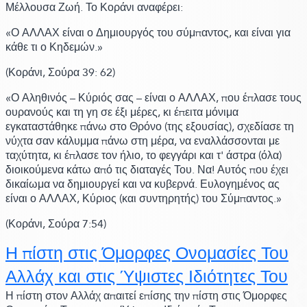
Μέλλουσα Ζωή.
Το Κοράνι αναφέρει:
«Ο ΑΛΛΑΧ είναι ο Δημιουργός του σύμπαντος, και είναι για
κάθε τι ο Κηδεμών.»
(Κοράνι,
Σούρα 39:
62)
«Ο Αληθινός – Κύριός σας – είναι ο ΑΛΛΑΧ, που έπλασε τους
ουρανούς και τη γη σε έξι μέρες, κι έπειτα μόνιμα
εγκαταστάθηκε πάνω στο Θρόνο
(της εξουσίας)
, σχεδίασε τη
νύχτα σαν κάλυμμα πάνω στη μέρα, να εναλλάσσονται με
ταχύτητα, κι έπλασε τον ήλιο, το φεγγάρι και τ' άστρα
(όλα)
διοικούμενα κάτω από τις διαταγές Του. Να! Αυτός που έχει
δικαίωμα να δημιουργεί και να κυβερνά. Ευλογημένος ας
είναι ο ΑΛΛΑΧ, Κύριος
(και συντηρητής)
του Σύμπαντος.»
(Κοράνι,
Σούρα 7:
54)
Η πίστη στις Όμορφες Ονομασίες Του
Αλλάχ και στις Ύψιστες Ιδιότητες Του
Η πίστη στον Αλλάχ απαιτεί επίσης την πίστη στις Όμορφες