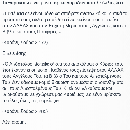
Τα παρακάτω είναι μόνο μερικά παραδείγματα.
Ο Αλλάχ λέει:
«Ευσέβεια δεν είναι μόνο να στρέφετε ανατολικά και δυτικά τα
πρόσωπά σας αλλά η ευσέβεια είναι εκείνου που πιστεύει
στον ΑΛΛΑΧ και στην Έσχατη Μέρα, στους Αγγέλους και στο
Βιβλίο και στους Προφήτες.»
(Κοράνι,
Σούρα 2:
177)
Είπε επίσης:
«Ο Απόστολος πίστεψε σ' ό,τι του αποκάλυψε ο Κύριός του,
έτσι έκαναν κι οι πιστοί. Καθένας τους πίστεψε στον ΑΛΛΑΧ,
τους Αγγέλους Του, τα Βιβλία Του και τους Απεσταλμένους
Του. Δεν κάνουμε καμιά διάκριση ανάμεσα σ' οποιονδήποτε
απ' τους Απεσταλμένους Του.
Κι είπαν:
«Ακούσαμε και
υπακούσαμε. Συγχώρεσέ μας Κύριέ μας. Σε Σένα βρίσκεται
το τέλος όλης της πορείας»
».
(Κοράνι,
Σούρα 2:
285)
Λέει ακόμη: