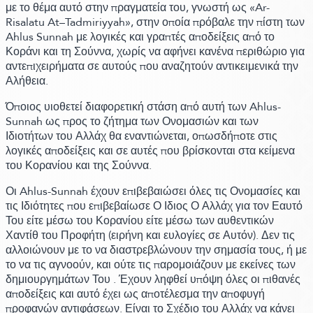
με το θέμα αυτό στην πραγματεία του, γνωστή ως
«Ar-
Risalatu At–Tadmiriyyah»
, στην οποία πρόβαλε την πίστη των
Ahlus Sunnah με λογικές και γραπτές αποδείξεις από το
Κοράνι και τη Σούννα, χωρίς να αφήνει κανένα περιθώριο για
αντεπιχειρήματα σε αυτούς που αναζητούν αντικειμενικά την
Αλήθεια.
Όποιος υιοθετεί διαφορετική στάση από αυτή των Ahlus-
Sunnah ως προς το ζήτημα των Ονομασιών και των
Ιδιοτήτων του Αλλάχ θα εναντιώνεται, οπωσδήποτε στις
λογικές αποδείξεις και σε αυτές που βρίσκονται στα κείμενα
του Κορανίου και της Σούννα.
Οι Ahlus-Sunnah έχουν επιβεβαιώσει όλες τις Ονομασίες και
τις Ιδιότητες που επιβεβαίωσε Ο Ιδιος Ο Αλλάχ για τον Εαυτό
Του είτε μέσω του Κορανίου είτε μέσω των αυθεντικών
Χαντίθ του Προφήτη
(ειρήνη και ευλογίες σε Αυτόν)
. Δεν τις
αλλοιώνουν με το να διαστρεβλώνουν την σημασία τους, ή με
το να τις αγνοούν, και ούτε τις παρομοιάζουν με εκείνες των
δημιουργημάτων Του . Έχουν ληφθεί υπόψη όλες οι πιθανές
αποδείξεις και αυτό έχει ως αποτέλεσμα την αποφυγή
προφανών αντιφάσεων. Είναι το Σχέδιο του Αλλάχ να κάνει