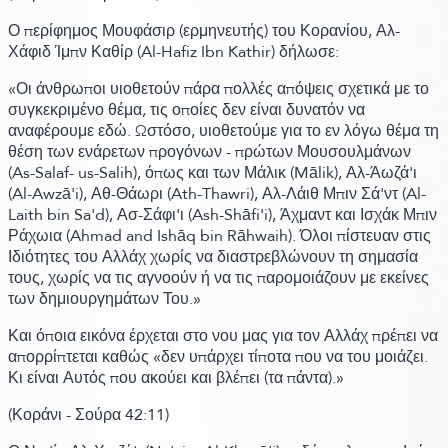
Ο περίφημος Μουφάσιρ
(ερμηνευτής)
του Κορανίου, Αλ-
Χάφιδ Ίμπν Καθίρ
(Al-Hafiz Ibn Kathir)
δήλωσε:
«Οι άνθρωποι υιοθετούν πάρα πολλές απόψεις σχετικά με το
συγκεκριμένο θέμα, τις οποίες δεν είναι δυνατόν να
αναφέρουμε εδώ. Ωστόσο, υιοθετούμε για το εν λόγω θέμα τη
θέση των ενάρετων προγόνων - πρώτων Μουσουλμάνων
(As-Salaf- us-Salih)
, όπως και των Μάλικ
(Mālik)
, Αλ-Άωζά'ι
(Al-Awzā'i)
, Αθ-Θάωρι
(Ath-Thawri)
, Αλ-Λάιθ Μπιν Σά'ντ
(Al-
Laith bin Sa'd)
, Ασ-Σάφι'ι
(Ash-Shāfi'i)
, Άχμαντ και Ισχάκ Μπιν
Ράχωια
(Ahmad and Ishāq bin Rāhwaih)
. Όλοι πίστευαν στις
Ιδιότητες του Αλλάχ χωρίς να διαστρεβλώνουν τη σημασία
τους, χωρίς να τις αγνοούν ή να τις παρομοιάζουν με εκείνες
των δημιουργημάτων Του.»
Και όποια εικόνα έρχεται στο νου μας για τον Αλλάχ πρέπει να
απορρίπτεται καθώς «δεν υπάρχει τίποτα που να του μοιάζει.
Κι είναι Αυτός που ακούει και βλέπει
(τα πάντα)
.»
(Κοράνι -
Σούρα 42:
11)