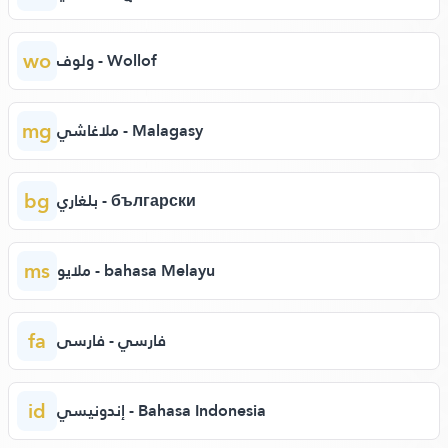
wo
ولوف - Wollof
mg
ملاغاشي - Malagasy
bg
بلغاري - български
ms
ملايو - bahasa Melayu
fa
فارسي - فارسی
id
إندونيسي - Bahasa Indonesia