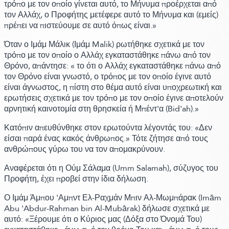
τρόπο με τον οποίο γίνεται αυτό, το Μήνυμα προέρχεται από
τον Αλλάχ, ο Προφήτης μετέφερε αυτό το Μήνυμα και
(εμείς)
πρέπει να πιστεύουμε σε αυτό όπως είναι.»
Όταν ο Ιμάμ Μάλικ
(Ιμάμ Malik)
ρωτήθηκε σχετικά με τον
τρόπο με τον οποίο ο Αλλάχ εγκαταστάθηκε πάνω από τον
Θρόνο,
απάντησε:
« το ότι ο Αλλάχ εγκαταστάθηκε πάνω από
τον Θρόνο είναι γνωστό, ο τρόπος με τον οποίο έγινε αυτό
είναι άγνωστος, η πίστη στο θέμα αυτό είναι υποχρεωτική και
ερωτήσεις σχετικά με τον τρόπο με τον οποίο έγινε αποτελούν
αρνητική καινοτομία στη θρησκεία ή Μπέντ'α
(Bid'ah)
.»
Κατόπιν απευθύνθηκε στον ερωτούντα λέγοντάς του:
«Δεν
είσαι παρά ένας κακός άνθρωπος.»
Τότε ζήτησε από τους
ανθρώπους γύρω του να τον απομακρύνουν.
Αναφέρεται ότι η Ούμ Σάλαμα
(Umm Salamah)
, σύζυγος του
Προφήτη, έχει προβεί στην ίδια δήλωση.
Ο Ιμάμ Άμπου 'Αμπντ Ελ-Ραχμάν Μπιν Αλ-Μωμπάρακ
(Imām
Abu 'Abdur-Rahman bin Al-Mubārak)
δήλωσε σχετικά με
αυτό: «Ξέρουμε ότι ο Κύριος μας
(Δόξα στο Όνομά Του)