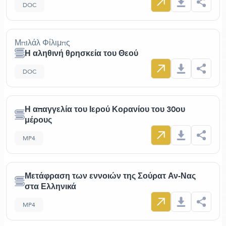
DOC
Μπιλάλ Φίλιμπς
Η αληθινή θρησκεία του Θεού
DOC
Η απαγγελία του Ιερού Κορανίου του 30ου
μέρους
MP4
Μετάφραση των εννοιών της Σούρατ Αν-Νας
στα Ελληνικά
MP4