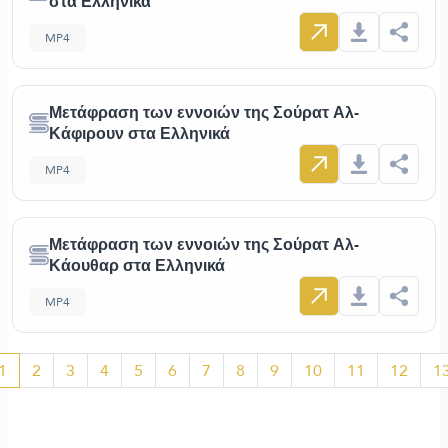
στα Ελληνικά
MP4
Μετάφραση των εννοιών της Σούρατ Αλ-
Κάφιρουν στα Ελληνικά
MP4
Μετάφραση των εννοιών της Σούρατ Αλ-
Κάουθαρ στα Ελληνικά
MP4
1
2
3
4
5
6
7
8
9
10
11
12
1