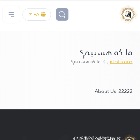
FA
ما که هستیم؟
صفحهٔ اصلی
ما که هستیم؟
About Us 22222