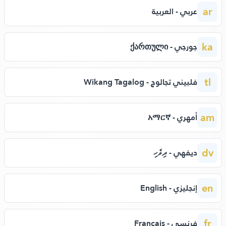
ar
عربي - العربية
ka
جورجي - ქართული
tl
فلبيني تجالوج - Wikang Tagalog
am
أمهري - አማርኛ
dv
ديفهي - ދިވެހި
en
إنجليزي - English
fr
فرنسي - Français