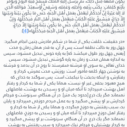
يَكُونُ مُضْغَةً مِثْلَ ذَلِكَ،
ثُمَّ يُرْسَلُ إِلَيْهِ الْمَلَكُ فَيَنْفُخُ فِيْهِ الرُّوحَ وَيُؤْمَرُ
بِأَرْبَعِ كَلِمَاتٍ:
بِكَتْبِ رِزْقِهِ، وَأَجَلِهِ، وَعَمَلِهِ، وَشَقِيٌّ أَوْسَعِيْدٌ. فَوَاللهِ الَّذِي
لاَ إِلهَ غَيْرَهُ إِنَّ أَحَدَكُمْ لَيَعْمَلُ بِعَمَلِ أَهْلِ الْجَنَّةِ، حَتَّى مَا يَكُونَ بَيْنَهُ وَبَيْنَهَا
إِلاَّ ذِرَاعٌ، فَيَسْبِقُ عَلَيْهِ الْكِتَابُ فَيَعْمَلُ بِعَمَلِ أَهْلِ النَّارِ فَيَدْخُلُهَا، وَإِنَّ
أَحَدَكُمْ لَيَعْمَلُ بِعَمَلِ أَهْلِ النَّارِ، حَتَّى مَا يَكُونَ بَيْنَهُ وَبَيْنَهَا إِلاَّ ذِرَاعٌ،
فَيَسْبِقُ عَلَيْهِ الْكِتَابُ فَيَعْمَلُ بِعَمَلِ أَهْلِ الْجَنَّةِ فَيَدْخُلُهَا»
(
[4]
).
«در حقيقت،
خلقت يكى از شما در شكم مادرش چنين انجام مىگيرد:
چهل روز به حالت نطفه است، پس از آن، به قدر همان زمان و مدت
[یعنی چهل روز طول میکشد که]
به پاره خونى تبديل مىشود، سپس
به اندازه همان مدت و زمان به پاره گوشتى تبديل مىشود،
سپس
خداى تعالى به سوى او فرشته مىفرستد تا روح در آن بدمد و فرشته
به نوشتن چهار كلمه مأمور است:
روزیَش، مدت عمرش، كردار و
رفتارش، و اينكه بدبخت يا نيكبخت است. پس سوگند به خدای كه
هيچ معبود بحقى غير او نيست، همانا يكى از شما بـه كردار و رفتار
اهل بهشت مىپردازد تا آنكه ميـان او و رسيـدن بـه بهشت، فاصلهاى
نمىماند مگر يك ذرع
[حدود یک متر]
. در آن هنگام، سرنوشت و فرجام
كردارش بر او پيشى مىگيرد و بـه عمـل مـردم دوزخى مىپردازد و پايان
بد، سبب رفتنش به دوزخ مىگردد، و همانا يكى از شما به كردار و
رفتار اهل دوزخ مىپردازد تا آنكه ميان او و رسيدن به دوزخ، فاصلهاى
نمىماند مگر يك ذرع. در آن هنگام، سرنوشت بر او پيشى مىگيرد و
به كردار بهشتيان و فرجام نيك مىپردازد و سبب رفتنش به بهشت