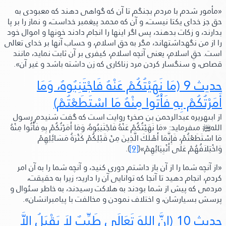
«مأمور شدم با مردم بجنگم تا آن كه گواهى دهند كه معبودى به
حق جز خداى يكتا نيست، و آن كه محمد پيغمبر خداست، و نماز را بر پا
بدارند، و زكات بدهند، پس اگر اينها را انجام دادند خونها و اموال خود
را از من نگهداشتهاند، مگر به حق اسلام، و حساب آنها بر خداى تعالى
است. حقِ اسلام، يعنى آنچه اسلام، كيفرى بر آن ثابت نمايد، مانند
قصاص، و سنگسار كردن مرد زناكارى كه زن داشته باشد و غير آن»
.
حديث 9
(مَا نَهَيْتُكُمْ عَنْهُ فَاجْتَنِبُوهُ، وَمَا
أَمَرْتُكُمْ بِهِ فَأْتُوا مِنْهُ مَا اسْتَطَعْتُمْ)
از ابىهريره عبدالرحمن بن صخر
t
روايت است كه گفت شنيدم رسول
الله
ﷺ‬
مىفرمايد:
«مَا نَهَيْتُكُمْ عَنْهُ فَاجْتَنِبُوهُ، وَمَا أَمَرْتُكُمْ بِهِ فَأْتُوا مِنْهُ
مَا اسْتَطَعْتُمْ، فَإِنَّمَا أَهْلَكَ الَّذِينَ مِنْ قَبْلِكُمْ كَثْرَةُ مَسَائِلِهِمْ
وَاخْتِلاَفُهُمْ عَلَى أَنْبِيَائِهِمْ»
(
[9]
).
«از آنچه شما را از آن باز داشتم دورى كنيد، و آنچه شما را به آن امر
كردم، انجام دهيد تا آنجا كه توانايى آن را داريد؛ زيرا به حقيقت،
مردمى كه پيش از شما بودند به هلاكت رسيدند، به خاطر سئوال و
پرسش بسيارشان، و اختلاف نمودن و مخالفت با پيامبرانشان»
.
حديث 10
(إِنَّ اللهَ تَعَالَى طَيِّبٌ لاَ يَقْبَلُ إِلاَّ