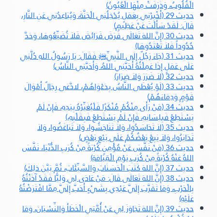
الْقُلُوبُ، وَذَرَفَتْ مِنْهَا الْعُيُونُ)
حديث 29 (أَخْبِرْنِي بِعَمَلٍ يُدْخِلُنِي الْجَنَّةَ، وَيُبَاعِدُنِي عَنِ النَّارِ،
قَالَ: لَقَدْ سَأَلْتَ عَنْ عَظِيمٍ)
حديث 30 (إِنَّ اللهَ تَعَالَى فَرَضَ فَرَائِضَ فَلاَ تُضَيِّعُوهَا، وَحَدَّ
حُدُوداً فَلاَ تَعْتَدُوهَا)
حديث 31 (جَاءَ رَجُلٌ إِلَى النَّبِيِّ
ﷺ‬
فَقَالَ: يَا رَسُولُ اللهِ دُلَّنِي
عَلَى عَمَلٍ إِذَا عَمِلْتُهُ أَحَبَّنِي اللهُ، وَأَحَبَّنِي النَّاسُ)
حديث 32 (لاَ ضَرَرَ وَلاَ ضِرَارَ)
حديث 33 (لَوْ يُعْطَى النَّاسُ بِدَعْوَاهُمْ، لادَّعَى رِجَالٌ أَمْوَالَ
قَوْمٍ وَدِمَاءَهُمْ)
حديث 34 (مَنْ رَأَى مِنْكُمْ مُنْكَرًا فَلْيُغَيِّرْهُ بِيَدِهِ، فَإِنْ لَمْ
يَسْتَطِعْ فَبِلِسَانِهِ، فَإِنْ لَمْ يَسْتَطِعْ فَبِقَلْبِهِ،)
حديث 35 (لاَ تَحَاسَدُوا، وَلاَ تَنَاجَشُوا، وَلاَ تَبَاغَضُوا، وَلاَ
تَدَابَرُوا، وَلاَ يَبِعْ بَعْضُكُمْ عَلَى بَيْعِ بَعْضٍ)
حديث 36 (مَنْ نَفَّسَ عَنْ مُؤْمِنٍ كُرْبَةً مِنْ كُرَبِ الدُّنْيَا، نَفَّسَ
اللهُ عَنْهُ كُرْبَةً مِنْ كُرَبِ يَوْمِ الْقِيَامَةِ)
حديث 37 (إِنَّ اللهَ كَتَبَ الْحَسَنَاتِ وَالسَّيِّئَاتِ، ثُمَّ بَيَّنَ ذلِكَ)
حديث 38 (إِنَّ اللهَ تَعَالَى قَالَ: مَنْ عَادَى لِي وَلِيًّا فَقَدْ آذَنْتُهُ
بِالْحَرْبِ، وَمَا تَقَرَّبَ إِلَيَّ عَبْدِي بِشَيْءٍ أَحَبَّ إِلَيَّ مِمَّا افْتَرَضْتُهُ
عَلَيْهِ)
حديث 39 (إِنَّ اللهَ تَجَاوَزَ لِي عَنْ أُمَّتِي الْخَطَأَ وَالنِّسْيَانَ، وَمَا