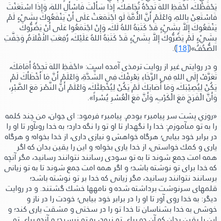
يَحْفَظْكَ، احْفَظِ اللهَ تَجِدْهُ تُجَاهَكَ، إِذَا سَأَلْتَ فَاسْأَلِ اللهَ، وَإِذَا اسْتَعَنْتَ
فَاسْتَعِنْ بِاللهِ، وَاعْلَمْ أَنَّ الأُمَّةَ لَو اجْتَمَعَتْ عَلَى أَنْ يَنْفَعُوكَ بِشَيْءٍ لَمْ
يَنْفَعُوكَ إِلاَّ بِشَيْءٍ قَدْ كَتَبَهُ اللهُ لَكَ، وَإِنْ اجْتَمَعُوا عَلَى أَنْ يَضُرُّوكَ
بِشَيْءٍ لَمْ يَضُرُّوكَ إِلاَّ بِشَيْءٍ قَدْ كَتَبَهُ اللهُ عَلَيْكَ، رُفِعَتِ الأَقْلاَمُ وَجَفَّتِ
الصُّحُفُ»(
[18]
).
و در روايتى غير از روايت ترمذى آمده است:
«احْفَظِ اللهَ تَجِدْهُ أَمَامَكَ،
تَعَرَّفْ إِلَى اللهِ فِي الرَّخَاءِ يَعْرِفْكَ فِي الشِّدَّةِ، وَاعْلَمْ أَنَّ مَا أَخْطَأَكَ لَمْ
يَكُنْ لِيُصِيْبَكَ، وَمَا أَصَابَكَ لَمْ يَكُنْ لِيُخْطِئَكَ، وَاعْلَمْ أَنَّ النَّصْرَ مَعَ الصَّبْرِ،
وَأَنَّ الْفَرَجَ مَعَ الْكَرْبِ، وَأَنَّ مَعَ الْعُسْرِ يُسْراً»
.
«روزي پشت سر پيامبرr بودم.
پيامبرr فرمود:
ای جوان،
من چند كلمه
را به تو مىآموزم:
خدا را نگهدار تا او تو را نگه دارد؛ به خدا روىآور تا او را
در برابر خود بيابى؛ هرگاه خواهش و نيازى دارى، از خدا بخواه؛ و هرگاه
يارى و كمك خواستى، از خدا يارى بخواه؛ و اين را يقين بدان كه اگر
همه امت جمع شوند تا به تو سودى رسانند نتوانند رسانيد، مگر آنچه
كه خدا براى تو نوشته باشد؛ و اگر همه امت جمع شوند تا به تو زيانى
برسانند نتوانند رسانيد، مگر زيانى كه خدا بر تو نوشته باشد؛
قلمهاى سرنوشت برداشته شده و نامهها خشك گشتند.
و در روايت
ديگر:
به خدا روى آور تا او را در برابر خود بيابى؛ خودت را در ناز و
خوشى به خدا بشناسان تا خدا تو را در سختى و مشقت يارى كند؛ و
اين را يقين بدان كه آن چه براى تو نبود، به تو نرسيد؛ و آنچه براى تو