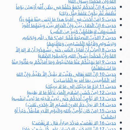
اللهُ وَأَنَّ مُحَمَّداً رَسُولُ اللهِ)
حديث 4 (إِنَّ أَحَدَكُمْ يُجْمَعُ خَلْقُهُ فِي بَطْنِ أُمِّهِ أَرْبَعِيْنَ يَوْماً
نُطْفَةً، ثُمَّ يَكُونُ عَلَقَةً مِثْلَ ذَلِكَ)
حديث 5 (مَنْ أَحْدَثَ فِي أَمْرِنَا هذَا مَا لَيْسَ مِنْهُ فَهُوَ رَدٌّ)
حديث 6 (إِنَّ الْحَلاَلَ بَيِّنٌ، وَإِنَّ الْحَرَامَ بَيِّنٌ، وَبَيْنَهُمَا أُمُورٌ
مُشْتَبِهَاتٌ لاَيَعْلَمُهُنَّ كَثِيرٌ مِنَ النَّاسِ)
حديث 7 (الدِّينُ النَّصِيْحَةُ قُلْنَا: لِمَنْ؟ قَالَ: لِلّهِ، وَلِكِتَابِهِ،
وَلِرَسُولِهِ، وَلأَئِمَّةِ الْمُسْلِمِينَ وَعَامَّتِهِمْ)
حديث 8 (أُمِرْتُ أَنْ أُقَاتِلَ النَّاسَ حَتَّى يَشْهَدُوا أَنْ لاَ إِلهَ إِلاَّ
اللهُ وَأَنَّ مُحَمَّداً رَسُولُ اللهِ، وَيُقِيمُوا الصَّلاَةَ)
حديث 9 (مَا نَهَيْتُكُمْ عَنْهُ فَاجْتَنِبُوهُ، وَمَا أَمَرْتُكُمْ بِهِ فَأْتُوا مِنْهُ
مَا اسْتَطَعْتُمْ)
حديث 10 (إِنَّ اللهَ تَعَالَى طَيِّبٌ لاَ يَقْبَلُ إِلاَّ طَيِّباً، وَإِنَّ اللهَ
أَمَرَ الْمُؤْمِنِينَ بِمَا أَمَرَ بِهِ الْمُرْسَلِينَ)
حديث 11 (دَعْ مَا يَرِيْبُكَ إِلَى مَا لاَ يَرِيبُكَ)
حديث 12 (مِنْ حُسْنِ إِسْلاَمِ الْمَرْءِ تَرْكُهُ مَا لاَ يَعْنِيهِ)
حديث 13 (لاَ يُؤْمِنُ أَحَدَكُمْ حَتَّى يُحِبَّ لأَخِيْهِ مَا يُحِبُّ لِنَفْسِهِ)
حديث 14 (لاَ يَحِلُّ دَمُ امْرِئٍ مُسْلِمٍ إِلاَّ بِإِحْدَى ثَلاَثٍ )
حديث 15 (مَنْ كَانَ يُؤْمِنُ بِاللهِ وَالْيَوْمِ الآخِرِ فَلْيَقُلْ خَيْراً أَوْ
لِيَصْمُتْ)
حديث 16 (لاَ تَغْضَبْ، فَرَدَّدَ مِرَاراً، قَالَ: لاَ تَغْضَبْ)
حديث 17 (إِنَّ اللهَ كَتَبَ الإِحْسَانَ عَلَى كُلِّ شَيْءٍ: فَإِذَا