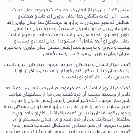
سپس گفت: پس مرا از ايمان خبر ده،
حضرت فرمود:
ايمان عبارت
است از اين كه به يگانگى خدا ايمان بياورى
[در ذات و صفات و
افعالش كه هيچ شريكى ندارد]
، و به فرشتگان خدا ايمان بياورى
[كه
پيامرسانان بین خدا و پيامبران هستند]
، و به پيامـبران خـدا ايمان
بياورى
[كه براى راهنمايى بشـر فرستاده شدهاند]
، و به روز قيامت
ايمان بياورى
[و آنچه شامل آن مىشود، از جزاى اعمال و حساب و
بهشت و دوزخ]
، و به سرنوشت
[يعنى تقدير]
ايمان بياورى، و به خير و
شر آن ايمان بياورى.
آن مرد گفت:
راست گفتى.
گفت: مرا از احسان و نيكوكارى خبر ده.
فرمود:
نيكوكاری عبارت است
از اينكه چنان خدا را بندگى كنى گويا او را مىبينى، و اگر تو او را
نمىبينى، يقين بدار كه او تو را مىبيند.
گفت: مرا از روز قيامت خبر ده.
فرمود:
[در اين مسئله]
پرسيده شده
داناتر از پرسنده نيست.
آن مرد گفت:
پس مرا از نشانههاى قيامت
باخبر ساز.
فرمود:
آنكه كنيز آقايش را بزايد
[يعنى مادران را خوار و
حقير شمارنـد و خود را آقاى مادر بدانند]
، و آنكه پا و تن برهنگان بينوا
و چوپانِ گوسفندان را ببينى كه به برافراشتن كاخ
[و زياده روى در
ساختمان]
بپردازند. پس آن مرد رفت، و من چندى نشستم،
و آن
حضرتr فرمود:
اى عمر، مىدانى كه سئوال كننده چه كسى بود؟
گفتم:
خدا و رسول خدا بهتر دانند.
فرمود:
او جبرئيلU بود، كه آمده