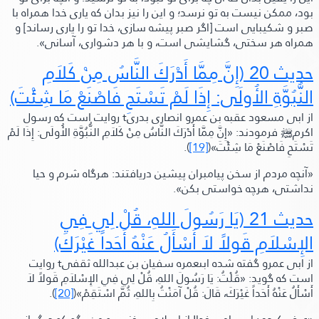
بود، ممكن نيست به تو نرسد؛ و اين را نيز بدان كه يارى خدا همراه با
صبر و شكيبايى است
[اگر صبر پيشه سازى، خدا تو را يارى رساند]
و
همراه هر سختى، گشايشى است، و با هر دشوارى، آسانى»
.
حديث 20
(إِنَّ مِمَّا أَدْرَكَ النَّاسُ مِنْ كَلاَمِ
النُّبُوَّةِ الأُولَى: إِذَا لَمْ تَسْتَحِ فَاصْنَعْ مَا شِئْتَ)
از ابى مسعود عقبه بن عمرو انصارى بدرى
t
روايت است كه رسول
اكرم
ﷺ‬
فرمودند:
«إِنَّ مِمَّا أَدْرَكَ النَّاسُ مِنْ كَلاَمِ النُّبُوَّةِ الأُولَى: إِذَا لَمْ
تَسْتَحِ فَاصْنَعْ مَا شِئْتَ»
(
[19]
).
«آنچه مردم از سخن پيامبران پيشين دريافتند: هرگاه شرم و حيا
نداشتى، هرچه خواستى بكن»
.
حديث 21
(يَا رَسُولَ اللهِ، قُلْ لِي فِي
الإِسْلاَمِ قَولاً لاَ أَسْأَلُ عَنْهُ أَحَداً غَيْرَكَ)
از ابى عمرو گفته شده ابىعمره سفيان بن عبدالله ثقفى
t
روايت
است كه گويد:
«قُلْتُ: يَا رَسُولَ اللهِ، قُلْ لِي فِي الإِسْلاَمِ قَولاً لاَ
أَسْأَلُ عَنْهُ أَحَداً غَيْرَكَ،
قَالَ:
قُلْ آمَنْتُ بِاللهِ، ثُمَّ اسْتَقِمْ»
(
[20]
).