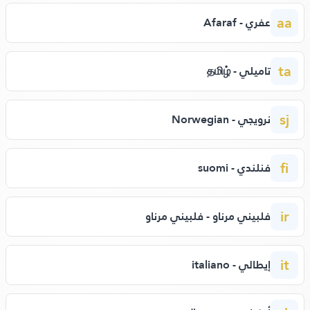
aa
عفري - Afaraf
ta
تاميلي - தமிழ்
sj
نرويجي - Norwegian
fi
فنلندي - suomi
ir
فلبيني مرناو - فلبيني مرناو
it
إيطالي - italiano