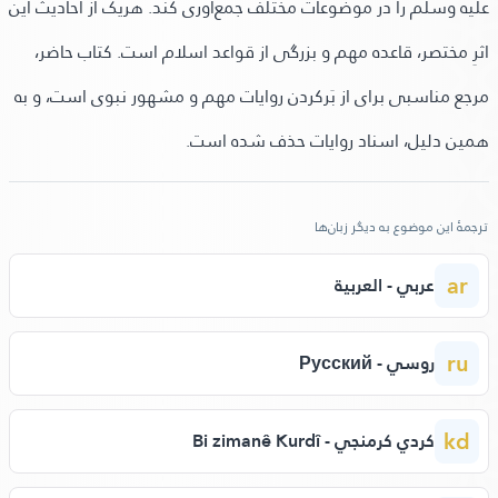
علیه وسلم را در موضوعات مختلف جمع‌آوری کند. هریک از احادیث این
اثرِ مختصر، قاعده مهم و بزرگی از قواعد اسلام است. کتاب حاضر،
مرجع مناسبی برای از بَرکردن روایات مهم و مشهور نبوی است، و به
همین دلیل، اسناد روایات حذف شده است.
ترجمهٔ این موضوع به دیگر زبان‌ها
ar
عربي - العربية
ru
روسي - Русский
kd
كردي كرمنجي - Bi zimanê Kurdî