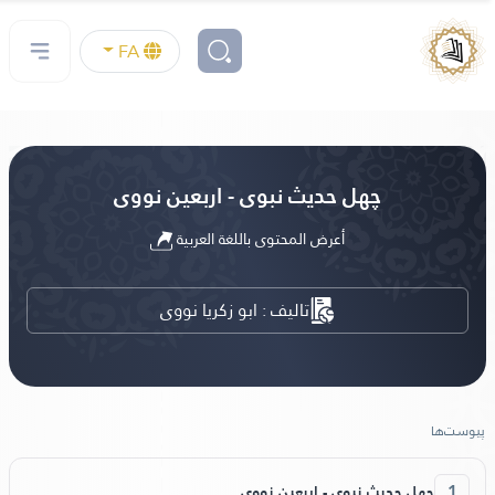
FA
چهل حدیث نبوی - اربعین نووی
أعرض المحتوى باللغة العربية
تالیف : ابو زکریا نووی
پیوست‌ها
1
چهل حدیث نبوی - اربعین نووی