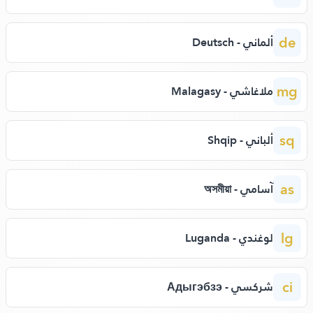
de
ألماني - Deutsch
mg
ملاغاشي - Malagasy
sq
ألباني - Shqip
as
آسامي - অসমীয়া
lg
لوغندي - Luganda
ci
شركسي - Адыгэбзэ