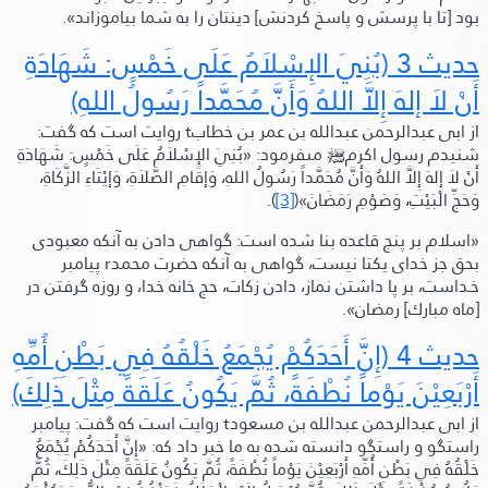
بود
[تا با پرسش و پاسخ كردنش]
دينتان را به شما بياموزاند».
حديث 3
(بُنِيَ الإِسْلاَمُ عَلَى خَمْسٍ: شَهَادَةِ
أَنْ لاَ إلهَ إِلاَّ اللهُ وَأَنَّ مُحَمَّداً رَسُولُ اللهِ)
از ابى عبدالرحمن عبدالله بن عمر بن خطاب
t
روايت است كه گفت:
شنيدم رسول اكرم
ﷺ‬
مىفرمود:
«بُنِيَ الإِسْلاَمُ عَلَى خَمْسٍ: شَهَادَةِ
أَنْ لاَ إلهَ إِلاَّ اللهُ وَأَنَّ مُحَمَّداً رَسُولُ اللهِ، وَإقَامِ الصَّلاَةِ، وَإيْتَاءِ الزَّكَاةِ،
وَحَجِّ الْبَيْتِ، وَصَوْمِ رَمَضَانَ»
(
[3]
).
«اسلام بر پنج قاعده بنا شده است: گواهى دادن به آنكه معبودى
بحق جز خداى يكتا نيست، گواهى به آنكه حضرت محمدr پيامبر
خـداست، بر پا داشتن نماز، دادن زكات، حج خانه خدا، و روزه گرفتن در
[ماه مبارك]
رمضان»
.
حديث 4
(إِنَّ أَحَدَكُمْ يُجْمَعُ خَلْقُهُ فِي بَطْنِ أُمِّهِ
أَرْبَعِيْنَ يَوْماً نُطْفَةً، ثُمَّ يَكُونُ عَلَقَةً مِثْلَ ذَلِكَ)
از ابى عبدالرحمن عبدالله بن مسعود
t
روايت است كه گفت: پيامبر
راستگو و راستگو دانسته شده به ما خبر داد كه:
«إِنَّ أَحَدَكُمْ يُجْمَعُ
خَلْقُهُ فِي بَطْنِ أُمِّهِ أَرْبَعِيْنَ يَوْماً نُطْفَةً، ثُمَّ يَكُونُ عَلَقَةً مِثْلَ ذَلِكَ، ثُمَّ