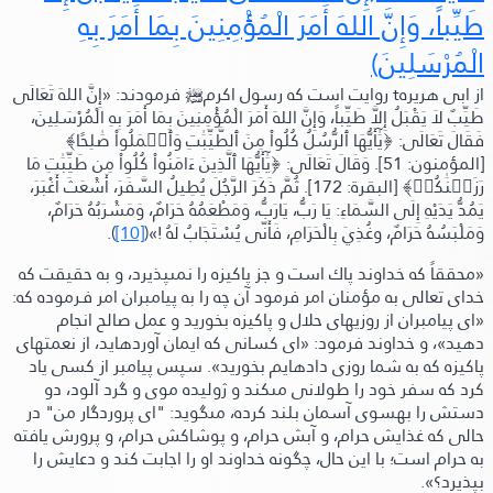
طَيِّباً، وَإِنَّ اللهَ أَمَرَ الْمُؤْمِنِينَ بِمَا أَمَرَ بِهِ
الْمُرْسَلِينَ)
از ابى هريره
t
روايت است كه رسول اكرم
ﷺ‬
فرمودند:
«إِنَّ اللهَ تَعَالَى
طَيِّبٌ لاَ يَقْبَلُ إِلاَّ طَيِّباً، وَإِنَّ اللهَ أَمَرَ الْمُؤْمِنِينَ بِمَا أَمَرَ بِهِ الْمُرْسَلِينَ،
فَقَالَ تَعَالَى:
﴿يَٰٓأَيُّهَا ٱلرُّسُلُ كُلُواْ مِنَ ٱلطَّيِّبَٰتِ وَٱعۡمَلُواْ صَٰلِحًا﴾
[المؤمنون: 51]
.
وَقَالَ تَعَالَى:
﴿يَٰٓأَيُّهَا ٱلَّذِينَ ءَامَنُواْ كُلُواْ مِن طَيِّبَٰتِ مَا
رَزَقۡنَٰكُمۡ﴾
[البقرة: 172]
. ثُمَّ ذَكَرَ الرَّجُلَ يُطِيلُ السَّفَرَ، أَشْعَثَ أَغْبَرَ،
يَمُدُّ يَدَيْهِ إِلَى السَّمَاءِ:
يَا رَبُّ، يَارَبُّ، وَمَطْعَمُهُ حَرَامٌ، وَمَشْرَبُهُ حَرَامٌ،
وَمَلْبَسُهُ حَرَامٌ، وغُذِيَ بِالْحَرَامِ، فَأَنّى يُسْتَجَابُ لَهُ !»
(
[10]
).
«محققاً كه خداوند پاك است و جز پاكيزه را نمىپذيرد،
و به حقيقت كه
خداى تعالى به مؤمنان امر فرمود آن چه را به پيامبران امر فـرموده كه:
«اى پيامبران از روزيهاى حلال و پاكيزه بخوريد و عمل صالح انجام
دهيد»
،
و خداوند فرمود:
«اى كسانى كه ايمان آوردهايد، از نعمتهاى
پاكيزه كه به شما روزى دادهايم بخوريد»
. سپس پيامبر از كسى ياد
كرد كه سفر خود را طولانى مىكند و ژوليده موى و گرد آلود، دو
دستش را بهسوى آسمان بلند كرده،
مىگويد:
"اى پروردگار من" در
حالى كه غذايش حرام، و آبش حرام، و پوشاكش حرام، و پرورش يافته
به حرام است؛ با اين حال، چگونه خداوند او را اجابت كند و دعايش را
بپذيرد؟».