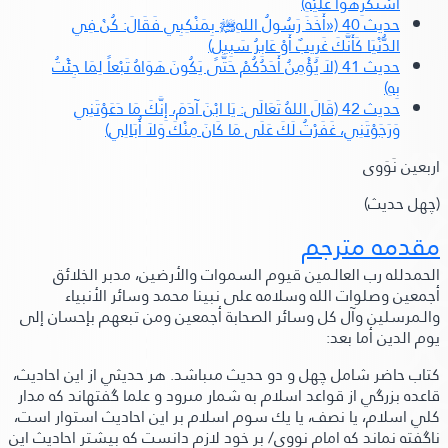
اسْتُكْرِهُوا عَلَيْهِ)
حديث 40 («أَخَذَ رَسُولُ اللهِ
ﷺ‬
بِمَنْكِبِي فَقَالَ: كُنْ فِي
الدُّنْيَا كَأَنَّكَ غَرِيبٌ أَوْ عَابِرُ سَبِيلٍ)
حديث 41 (لاَ يُؤْمِنُ أَحَدُكُمْ حَتَّى يَكُونَ هَوَاهُ تَبْعاً لِمَا جِئْتُ
بِهِ)
حديث 42 (قَالَ اللهُ تَعَالَى: يَا ابْنَ آدَمَ، إِنَّكَ مَا دَعَوْتَنِي
وَرَجَوْتَنِي، غَفَرْتُ لَكَ عَلَى مَا كَانَ مِنْكَ وَلاَ أُبَالِي)
اربعین نَوَوی
(چهل حدیث)
مقدمه مترجم
الحمدلله رب العالـمين قيوم السموات والأرضين،
مدبر الخلائق
أجمعين وصلوات الله وسلامه على نبينا محمد وسائر الأنبياء
والـمرسلين وآل كل وسائر الصحابة أجمعين ومن تبعهم بإحسان إلى
يوم الدين أما بعد:
كتاب حاضر شامل چهل و دو حديث مىباشد. هر حديثي از اين احاديث،
قاعده بزرگي از قواعد اسلام به شمار مىرود و علما گفتهاند كه مدار
كلي اسلام، يا نصف، يا يك سوم اسلام بر اين احاديث استوار است،
ناگفته نماند كه امام نووى/ بر خود لازم دانست كه بيشتر احاديث اين