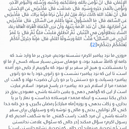
الإِيْمَانِ،
قَالَ:
أَنْ تُؤْمِنَ بِاللهِ، وَمَلاَئِكَتِهِ، وَكُتُبِهِ، وَرُسُلِهِ، وَالْيَوْمِ الآخِرِ،
وَتُؤْمِنَ بِالْقَدَرِ خَيْرِهِ وَشَرِّهِ.
قَالَ:
صَدَقْتَ،
قَالَ:
فَأَخْبِرْنِي عَنِ الإِحْسَانِ.
قَالَ:
أَنْ تَعْبُدَ اللهَ كَأَنَّكَ تَرَاهُ، فَإِنْ لَمْ تَكُنْ تَرَاهُ فَإِنَّهُ يَرَاكَ.
قَالَ:
فَأَخْبِرْنِي
عَنِ السَّاعَةِ،
قَالَ:
مَا الْمَسْؤُولُ عَنْهَا بِأَعْلَمَ مِنَ السَّائِلِ.
قَالَ:
فَأَخْبِرْنِي
عَنْ أَمَارَاتِهَا،
قَالَ:
أَنْ تَلِدَ الأَمَةُ رَبَّتَهَا، وَأَنْ تَرَى الْحُفَاةَ الْعُرَاةَ الْعَالَةَ رِعَاءَ
الشَّاءِ يَتَطَاوَلُونَ فِي الْبُنْيَانِ.
ثُمَّ انْطَلَقَ فَلَبِثْتُ مَلِيًّا ثُمَّ قَالَ:
يَا عُمَرُ
أَتَدْرِي مَنِ السَّائِلُ؟
قُلْتُ:
اللهُ وَرَسُولُهُ أَعْلَمُ،
قَالَ:
فَإِنَّهُ جِبْرِيْلُ أَتَاكُمْ
يُعَلِّمُكُمْ دِيْنَكُمْ»(
[2]
).
«روزى ما نزد پيامبر اكرمr نشسته بوديم، مردى بر ما وارد شد كه
جامه او کاملاً سفيد بود، و موهاى سرش بسيار سياه، كسى از ما او
را نمىشناخت، و هيچ اثر سفر بر او نبود كه بگوييم از جايی دور آمده
است، تا اين كه نزد پيامبرr نشست و دو زانوى خود را به دو زانوى
پيامبرr چسپاند،
و دو دستش را بر دو ران آن حضرتr نهاد و گفت:
اى
محمدr مرا از اسلام خبر ده.
پيامبرr در پاسخ فرمود:
اسلام عبارت
است از اين كه گواهى دهى و يقين داشته باشى، معبودى بحق جز
خداى يكتا نيست، و اینكه محمدr فرستاده خداست، و نماز را بر پا
بدارى، و زكات بدهى، و روزه
[ماه مبارك]
رمضان بگيرى، و حج خانه خـدا
كنى، اگر توانايی بدنى و مالى و توشه راه و وسيلهاى براى سفر
داشته باشى.
آن مرد گفت:
راست گفتى. ما به شگفت آمديم كه از
رسول اكرمr سؤال مىكند
[در حالى كه سئوال، علامت ندانستن
است]
و تصديق مىنمايد
[در حالى كه تصديق نشانه دانستن است]
.