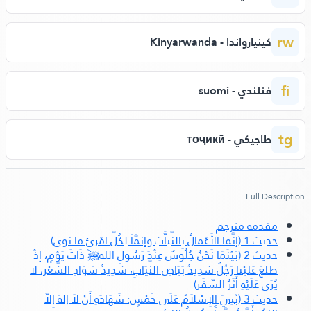
rw
كينيارواندا - Kinyarwanda
fi
فنلندي - suomi
tg
طاجيكي - тоҷикӣ
Full Description
مقدمه مترجم
حديث 1 (إنَّمَا الأَعْمَالُ بِالنِّياَّتِ وَإنمَّاَ لِكُلِّ امْرِئٍ مَا نَوَى)
حديث 2 (بَيْنَمَا نَحْنُ جُلُوسٌ عِنْدَ رَسُولِ الله
ﷺ‬
ذَاتَ يَوْمٍ، إذْ
طَلَعَ عَلَيْنَا رَجُلٌ شَدِيدُ بَيَاضِ الثِّيَابِ، شَدِيدُ سَوَادِ الشَّعْرِ، لا
يُرَى عَلَيْهِ أَثَرُ السَّفَر)
حديث 3 (بُنِيَ الإِسْلاَمُ عَلَى خَمْسٍ: شَهَادَةِ أَنْ لاَ إلهَ إِلاَّ