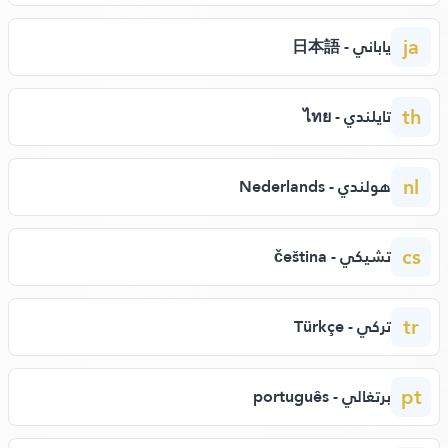
ja
ياباني - 日本語
th
تايلندي - ไทย
nl
هولندي - Nederlands
cs
تشيكي - čeština
tr
تركي - Türkçe
pt
برتغالي - português