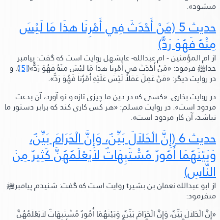
مىشود»
.
حديث 5
(مَنْ أَحْدَثَ فِي أَمْرِنَا هذَا مَا لَيْسَ
مِنْهُ فَهُوَ رَدٌّ)
از ام المؤمنين - ام عبدالله-
عايشهل روايت است كه گفت:
پيامبر
خدا
ﷺ‬
فرمود:
«مَنْ أَحْدَثَ فِي أَمْرِنَا هذَا مَا لَيْسَ مِنْهُ فَهُوَ رَدٌّ»
(
[5]
).
و
در روايت ديگر:
«مَنْ عَمِلَ عَمَلاً لَيْسَ عَلَيْهِ أَمْرُناَ فَهُوَ رَدٌّ»
.
در روايت بخارى:
«كسى كه در دين ما چيزى تازه و نو آورد، آن بدعت
مردود است»
.
در روايت مسلم:
«هر كس كارى كند كه برابر دستور ما
نباشد، آن كار مردود است»
.
حديث 6
(إِنَّ الْحَلاَلَ بَيِّنٌ، وَإِنَّ الْحَرَامَ بَيِّنٌ،
وَبَيْنَهُمَا أُمُورٌ مُشْتَبِهَاتٌ لاَيَعْلَمُهُنَّ كَثِيرٌ مِنَ
النَّاسِ)
از ابو عبدالله نعمان بن بشير
t
روايت است كه گفت: شنيدم پيامبر
ﷺ‬
مىفرمود:
«إِنَّ الْحَلاَلَ بَيِّنٌ، وَإِنَّ الْحَرَامَ بَيِّنٌ، وَبَيْنَهُمَا أُمُورٌ مُشْتَبِهَاتٌ لاَيَعْلَمُهُنَّ