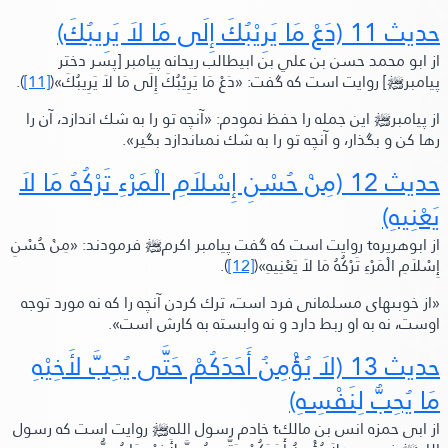
حديث 11
(دَعْ مَا يَرِيْبُكَ إِلَى مَا لاَ يَرِيبُكَ)
از ابو محمد حسن بن علي بن ابيطالب ريحانه پيامبر [پسر دختر
پيامبر
ﷺ‬
] روايت است كه گفت:
«دَعْ مَا يَرِيْبُكَ إِلَى مَا لاَ يَرِيبُكَ»
(
[11]
).
از پيامبر
ﷺ‬
اين جمله را حفظ نمودم:
«آنچه تو را به شك اندازد، آن را
رها كن و بگذار، و آنچه تو را به شك نمىاندازد بگير»
.
حديث 12
(مِنْ حُسْنِ إِسْلاَمِ الْمَرْءِ تَرْكُهُ مَا لاَ
يَعْنِيهِ)
از ابوهريره
t
روايت است كه گفت پيامبر اكرم
ﷺ‬
فرمودند:
«مِنْ حُسْنِ
إِسْلاَمِ الْمَرْءِ تَرْكُهُ مَا لاَ يَعْنِيهِ»
(
[12]
).
«از خوبىهاى مسلمانى فرد است، ترك كردن آنچه را كه نه مورد توجه
اوست، نه به او ربط دارد و نه وابسته به كارش است»
.
حديث 13
(لاَ يُؤْمِنُ أَحَدَكُمْ حَتَّى يُحِبَّ لأَخِيْهِ
مَا يُحِبُّ لِنَفْسِهِ)
از ابى حمزه انس بن مالك
t
خادم رسول الله
ﷺ‬
روايت است كه رسول