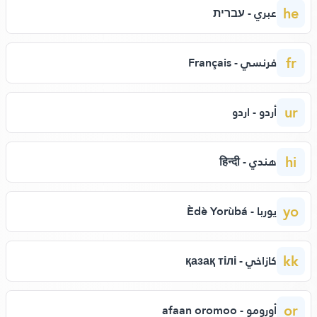
he
عبري - עברית
fr
فرنسي - Français
ur
أردو - اردو
hi
هندي - हिन्दी
yo
يوربا - Èdè Yorùbá
kk
كازاخي - қазақ тілі
or
أورومو - afaan oromoo