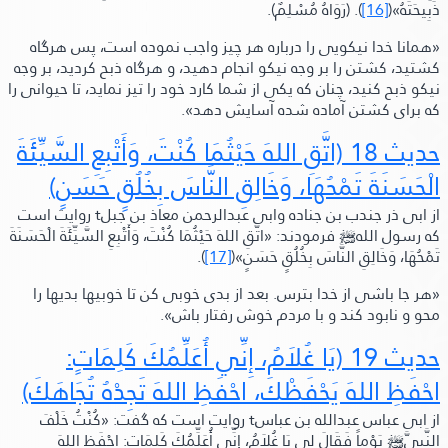
ذَبِيحَتَهُ»
(
[16]
).
(رَوَاهُ مُسْلِمٌ)
.
«همانا خدا نيكويى را درباره هر چيز واجب نموده است، پس هرگاه
كشتيد، كشتن را بر وجه نيكو انجام دهيد، و هرگاه ذبح كرديد، بر وجه
نيكو ذبح كنيد، چنان كه يكى از شما كارد خود را تيز نمايد، تا حيوانى را
كه براى كشتن آماده شده آسايش دهد»
.
حديث 18
(اتَّقِ اللهَ حَيْثُمَا كُنْتَ، وَأَتْبِعِ السَّيِّئَةَ
الْحَسَنَةَ تَمْحُهَا، وَخَالِقِ النَّاسَ بِخُلُقٍ حَسَنٍ)
از ابى ذر جندب بن جناده وابى عبدالرحمن معاذ بن جبل
t
روايت است
كه رسول الله
ﷺ‬
فرمودند:
«اتَّقِ اللهَ حَيْثُمَا كُنْتَ، وَأَتْبِعِ السَّيِّئَةَ الْحَسَنَةَ
تَمْحُهَا، وَخَالِقِ النَّاسَ بِخُلُقٍ حَسَنٍ»
(
[17]
).
«هر جا باشى از خدا بترس. بعد از بدى خوبى كن تا خوبيها بديها را
محو و نابود كند و با مردم خوش رفتار باش»
.
حديث 19
(يَا غُلاَمُ،
إِنِّي أُعَلِّمُكَ كَلِمَاتٍ:
احْفَظِ اللهَ يَحْفَظْكَ، احْفَظِ اللهَ تَجِدْهُ تُجَاهَكَ)
از ابى عباس عبدالله بن عباس
t
روايت است كه گفت: «کُنْتُ خَلْفَ
النَّبِيَّ
ﷺ‬
يَوْماً فَقَالَ لِي يَا غُلاَمُ،
إِنِّي أُعَلِّمُكَ كَلِمَاتٍ:
احْفَظِ اللهَ