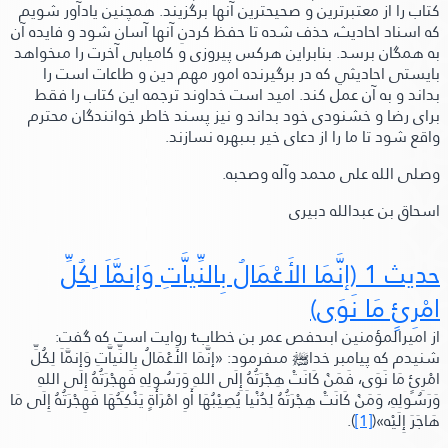
كتاب را از معتبرترين و صحيحترين آنها برگزيند. همچنين يادآور شويم
كه اسناد احاديث، حذف شده تا حفظ كردنِ آنها آسان شود و فايده آن
به همگان برسد. بنابراين هركس پيروزی و كاميابی آخرت را مىخواهد
بايستى احاديثي كه در برگيرنده امور مهم دين و طاعات است را
بداند و به آن عمل كند. اميد است خداوند ترجمه اين كتاب را فقط
برای رضا و خشنودی خود بداند و نيز پسند خاطر خوانندگان محترم
واقع شود تا ما را از دعای خير بىبهره نسازند.
وصلى الله على محمد وآله وصحبه.
اسحاق بن عبدالله دبيرى
حديث 1
(إنَّمَا الأَعْمَالُ بِالنِّياَّتِ وَإنمَّاَ لِكُلِّ
امْرِئٍ مَا نَوَى)
از اميرالمؤمنين ابىحفص عمر بن خطاب
t
روايت است كه گفت:
شنيدم كه پيامبر خدا
ﷺ‬
مىفرمود:
«إنَّمَا الأَعْمَالُ بِالنِّياَّتِ وَإنمَّاَ لِكُلِّ
امْرِئٍ مَا نَوَى، فَمَنْ كَانَتْ هِجْرَتُهُ إِلَى اللهِ وَرَسُولِهِ فَهِجْرَتُهُ إِلَى اللهِ
وَرَسُولِهِ، وَمَنْ كَانَتْ هِجْرَتُهُ لِدُنْياَ يُصِيْبُهَا أَوِ امْرَأَةٍ يَنْكِحُهَا فَهِجْرَتُهُ إِلَى مَا
هَاجَرَ إِلَيْه»
(
[1]
).