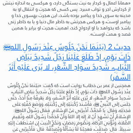
«همانا اعمال و كردار به نيت بستگى دارد، و هركسی به اندازه نيتش
از كردارش اجر و ثواب مىبرد. پس كسى كه هجرت و انتقال او به
مدينه به سوى خدا و پيامبر بوده باشد، اين هجرت بهسوى خدا و
پيامبر اوست، و هركس هجرتش به خاطر مال دنيا و يا به خاطر زنی
باشد كه بخواهد با او ازدواج كند، اهميت هجرت او برابر با همين
قصد و همت اوست»
.
حديث 2 (بَيْنَمَا نَحْنُ جُلُوسٌ عِنْدَ رَسُولِ الله
ﷺ‬
ذَاتَ يَوْمٍ، إذْ طَلَعَ عَلَيْنَا رَجُلٌ شَدِيدُ بَيَاضِ
الثِّيَابِ، شَدِيدُ سَوَادِ الشَّعْرِ، لا يُرَى عَلَيْهِ أَثَرُ
السَّفَر)
همچنين از عمر بن خطاب
t
روايت است كه گفت: «بَيْنَمَا نَحْنُ جُلُوسٌ
عِنْدَ رَسُولِ الله
ﷺ‬
ذَاتَ يَوْمٍ، إذْ طَلَعَ عَلَيْنَا رَجُلٌ شَدِيدُ بَيَاضِ الثِّيَابِ،
شَدِيدُ سَوَادِ الشَّعْرِ، لا يُرَى عَلَيْهِ أَثَرُ السَّفَرِ، وَلا يَعْرِفُهُ مِنَّا أحَدٌ، حَتَّى
جَلَسَ إلَى النَّبِيِّ
ﷺ‬
، فَأَسْنَدَ رُكْبَتَيْهِ إلَى رُكْبَتَيْهِ، وَوَضَعَ كَفَّيْهِ عَلَى
فَخِذَيْهِ،
وَقَالَ:
يَا مُحَمَّدُ، أخْبِرْنِي عَنْ الإسْلاَمِ. فَقَالَ رَسُولُ اللهِ
ﷺ‬
:
الإِسْلاَمُ أَنْ تَشْهَدَ أَنْ لاَ إِلهَ إِلاَ اللهُ وَأَنَّ مُحَمَّداً رَسُولُ اللهِ، وَتُقِيمَ
الصَّلاَةَ، وَتُؤْتِيَ الزَّكَاةَ، وَتَصُومَ رَمَضَانَ، وَتَحُجَّ الْبَيتَ إِن اسْتَطَعْتَ إِلَيْهِ
سَبِيلاً.
قَالَ:
صَدَقْتَ، فَعَجِبْنَا لَهُ يَسْأَلُهُ وَيُصَدِّقُهُ.
قَالَ:
فَأَخْبِرْنِي عَنِ