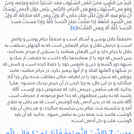
كَثِيرٌ مِنَ النَّاسِ، فَمَنْ اتَّقَى الشُّبُهَاتِ فَقَد اسْتَبْرَأَ لِدِيْنِهِ وَعِرْضِهِ، وَمَنْ
وَقَعَ فِي الشُّبُهَاتِ وَقَعَ فِي الْحَرَام، كَالرَّاعِي يَرْعَى حَوْلَ الْحِمَى يُوشِكُ
أَنْ يَرْتَعَ فِيهِ، أَلاَ وَإِنَّ لِكُلِّ مَلِكٍ حِمًى، أَلاَ وَإِنَّ حِمَى اللهِ مَحَارِمُهُ، أَلاَ وَإِنَّ
فِي الْجَسَدِ مُضْغَةً، إِذَا صَلُحَتْ صَلَحَ الْجَسَدُ كُلُّهُ، وَإِذَا فَسَدَتْ فَسَدَ
الْجَسَدُ كُلُّهُ، أَلاَ وَهِيَ الْقَلْبُ»
(
[6]
).
«محققاً حلال روشن و آشكار است، و محققاً حرام روشن و واضح
است، و درميان حلال و حرام كارهايى است كه به گونهاى شباهت به
حلال يا حرام دارد و اين كارهاى همانند را بسيارى از مردم نمىدانند،
پس كسى كه خود را از همانندها نگه داشت، به حقيقت از شك و
شبهه دور گشته و دين و ناموس خود را حفظ كرده است، و كسى كه
در شكها و گمانها افتاد و از آنها پرهيز نكرد، در حرام مىافتد؛ مانند
چوپانى كه شتران خود را در اطراف مكان حفاظت شده براى چَرا آزاد
مىگذارد و در اين حال، به چرا كردن در آن حريم نزديك مىشود. هان!
بدانيد كه هر شاهى، حريمى دارد كه مخصوص خـودِ اوسـت. آگاه
باشيد كه بـه يقين منطقهاى كه خدا منع فرموده، از محرمات است.
آگاه باشيد كه در بدن آدمى پاره گوشتى است كه هر زمان به صلاح
آمد و شايسته شد، تمام بدن شايسته مىگردد، و هر زمان آن پاره
گوشت، فاسد شد همه بدن به تباهى مىرود. بدانيد كه آن پاره
گوشت، قلب و دل آدمى است»
.
حديث 7
(الدِّينُ النَّصِيْحَةُ قُلْنَا: لِمَنْ؟
قَالَ:
لِلّهِ،