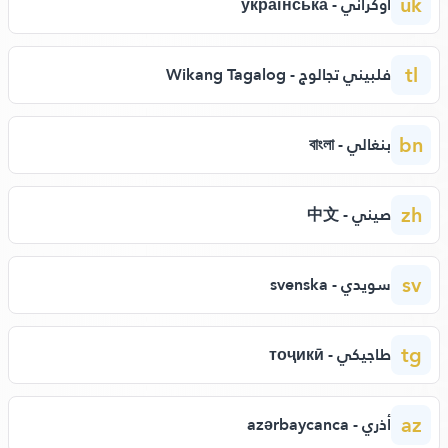
uk
أوكراني - українська
tl
فلبيني تجالوج - Wikang Tagalog
bn
بنغالي - বাংলা
zh
صيني - 中文
sv
سويدي - svenska
tg
طاجيكي - тоҷикӣ
az
أذري - azərbaycanca