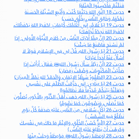
قَتَلْتُمْ فَأَحْسِنُوا الْقِتْلَةَ)
حديث 18 (اتَّقِ اللهَ حَيْثُمَا كُنْتَ، وَأَتْبِعِ السَّيِّئَةَ الْحَسَنَةَ
تَمْحُهَا، وَخَالِقِ النَّاسَ بِخُلُقٍ حَسَنٍ)
حديث 19 (يَا غُلاَمُ، إِنِّي أُعَلِّمُكَ كَلِمَاتٍ: احْفَظِ اللهَ يَحْفَظْكَ،
احْفَظِ اللهَ تَجِدْهُ تُجَاهَكَ)
حديث 20 (إِنَّ مِمَّا أَدْرَكَ النَّاسُ مِنْ كَلاَمِ النُّبُوَّةِ الأُولَى: إِذَا
لَمْ تَسْتَحِ فَاصْنَعْ مَا شِئْتَ)
حديث 21 (يَا رَسُولَ اللهِ، قُلْ لِي فِي الإِسْلاَمِ قَولاً لاَ
أَسْأَلُ عَنْهُ أَحَداً غَيْرَكَ)
حديث 22 (أَنَّ رَجُلاً سَأَلَ رَسُولَ اللهِ
ﷺ‬
فَقَالَ: أَرَأَيْتَ إِذَا
صَلَّيْتُ الْمَكْتُوبَاتَ، وَصُمْتُ رَمَضَانَ)
حديث 23 (الطُّهُورُ شَطْرُ الإِيْمَانِ، وَالْحَمْدُ للهِ تَمْلأُ الْمِيزَانَ)
حديث 24 (يَا عِبَادِي: إِنِّي حَرَّمْتُ الظُّلْمَ عَلَى نَفْسِي
وَجَعَلْتُهُ بَيْنَكُمْ مُحَرَّماً فَلاَ تَظَالَمُوا)
حديث 25 (يَا رَسُولَ اللهِ، ذَهَبَ أَهْلُ الدُّثُورِ بِالأُجُورِ، يُصَلُّونَ
كَمَا نُصَلِّي، وَيَصُومُونَ كَمَا نَصُومُ)
حديث 26 (كُلُّ سُلاَمَى مِنَ النَّاسِ عَلَيْهِ صَدَقَةٌ كُلَّ يَوْمٍ
تَطْلُعُ فِيهِ الشَّمْسُ )
حديث 27 (الْبِرُّ حُسْنُ الخُلُقِ، وَالإِثْمُ مَا حَاكَ فِي نَفْسِكَ
وَكَرِهْتَ أَنْ يَطَّلِعَ عَلَيْهِ النَّاسُ )
حديث 28 (وَعَظَنَا رَسُولُ اللهِ
ﷺ‬
مَوْعِظَةً وَجِلَتْ مِنْهَا