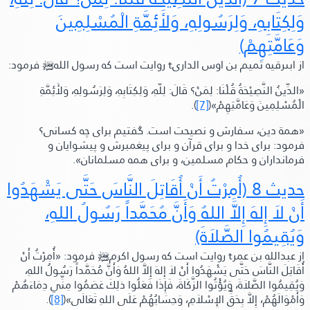
وَلِكِتَابِهِ، وَلِرَسُولِهِ، وَلأَئِمَّةِ الْمُسْلِمِينَ
وَعَامَّتِهِمْ)
از ابىرقيه تميم بن اوس الدارى
t
روايت است كه رسول الله
ﷺ‬
فرمود:
«الدِّينُ النَّصِيْحَةُ قُلْنَا: لِمَنْ؟
قَالَ:
لِلّهِ، وَلِكِتَابِهِ، وَلِرَسُولِهِ، وَلأَئِمَّةِ
الْمُسْلِمِينَ وَعَامَّتِهِمْ»
(
[7]
).
«همة دين، سفارش و نصيحت است. گفتيم براى چه كسانى؟
فرمود:
براى خدا و براى قرآن و براى پيغمبرش و پيشوايان و
فرمانداران و حكام مسلمين، و براى همه مسلمانان»
.
حديث 8
(أُمِرْتُ أَنْ أُقَاتِلَ النَّاسَ حَتَّى يَشْهَدُوا
أَنْ لاَ إِلهَ إِلاَّ اللهُ وَأَنَّ مُحَمَّداً رَسُولُ اللهِ،
وَيُقِيمُوا الصَّلاَةَ)
از عبدالله بن عمر
t
روايت است كه رسول اكرم
ﷺ‬
فرمود:
«أُمِرْتُ أَنْ
أُقَاتِلَ النَّاسَ حَتَّى يَشْهَدُوا أَنْ لاَ إِلهَ إِلاَّ اللهُ وَأَنَّ مُحَمَّداً رَسُولُ اللهِ،
وَيُقِيمُوا الصَّلاَةَ، وَيُؤْتُوا الزَّكَاةَ، فَإِذَا فَعَلُوا ذلِكَ عَصَمُوا مِنِّي دِمَاءَهُمْ
وَأَمْوَالَهُمْ، إِلاَّ بِحَقِّ الإِسْلاَمِ، وَحِسَابُهُمْ عَلَى اللهِ تَعَالَى»
(
[8]
).