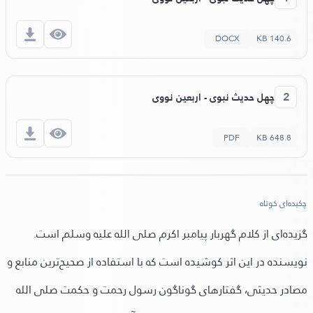
DOCX
140.6 KB
2
چهل حدیث نبوی - اربعین نووی
PDF
648.8 KB
چكيده‌اى كوتاه
گزیده‌ای از کلام گهربار پیامبر اکرم صلی الله علیه وسلم است.
نویسنده در این اثر کوشیده است که با استفاده از صحیح‌ترین منابع و
مصادر حدیثی، گفتارهای گوناگون رسول رحمت و حکمت صلی الله