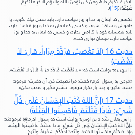
الآخِرِ فَلْيُكْرِمْ جَارَهُ، وَمَنْ كَانَ يُؤْمِنُ بِاللهِ وَالْيَوْمِ الآخِرِ فَلْيُكْرِمْ
ضَيْفَهُ»
(
[15]
).
«كسى كه ايمان به خدا و روز قيامت دارد، بايد سخن نيك بگويد، يا
خاموش و ساكت شود، و كسى كه ايمان به خدا و روز قيامت دارد،
بايد همسايه خود را گرامى بدارد، و كسى كه ايمان به خدا و روز
قيامت دارد، مهمان نوازى كند»
.
حديث 16
(لاَ تَغْضَبْ، فَرَدَّدَ مِرَاراً،
قَالَ:
لاَ
تَغْضَبْ)
از ابىهريره
t
روايت است كه:
«لاَ تَغْضَبْ، فَرَدَّدَ مِرَاراً،
قَالَ:
لاَ تَغْضَبْ»
.
«مردى به رسول اكرمr گفت: مرا نصیحت کن.
آن حضرتr فرمود:
خشم مگير؛
و چند بار تكرار فرمود:
خشم مگير و غضب مكن»
.
حديث 17
(إِنَّ اللهَ كَتَبَ الإِحْسَانَ عَلَى كُلِّ
شَيْءٍ: فَإِذَا قَتَلْتُمْ فَأَحْسِنُوا الْقِتْلَةَ)
از ابى یعلي شداد بن اوس
t
روايت است كه رسول اكرم
ﷺ‬
فرمودند:
«إِنَّ اللهَ كَتَبَ الإِحْسَانَ عَلَى كُلِّ شَيْءٍ: فَإِذَا قَتَلْتُمْ فَأَحْسِنُوا الْقِتْلَةَ،
وَإِذَا ذَبَحْتُمْ فَأَحْسِنُوا الذِّبْحَةَ، وَلْيُحِدْ أَحَدُكُمْ شَفْرَتَهُ، وَلْيُرِحْ