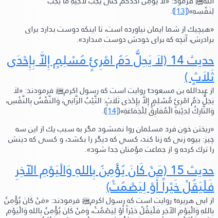
الله
ﷺ‬
فرمود:
«لاَ يُؤْمِنُ أَحَدَكُمْ حَتَّى يُحِبَّ لأَخِيْهِ مَا يُحِبُّ
لِنَفْسِهِ»
(
[13]
).
«هيچيك از شما ايمان نياورده است، تا اينكه دوست بدارد براى
برادرش، آنچه كه براى خودش دوست مىدارد»
.
حديث 14
(لاَ يَحِلُّ دَمُ امْرِئٍ مُسْلِمٍ إِلاَّ بِإِحْدَى
ثَلاَثٍ )
از عبدالله بن مسعود
t
روايت است كه رسول اكرم
ﷺ‬
فرمودند:
«لاَ
يَحِلُّ دَمُ امْرِئٍ مُسْلِمٍ إِلاَّ بِإِحْدَى ثَلاَثٍ: الثَّيْبُ الزَّانِي، وَالنَّفْسُ بِالنَّفْسِ،
وَالتَّارِكُ لِدِيْنِهِ الْمُفَارِقُ لِلْجَمَاعَةِ»
(
[14]
).
«ريختن خون فرد مسلمان روا نمىشود مگر به سبب يك از اين سه
چيز: بيوه زنى كه زنا كند، كسي كه ديگر را بكشد، و كسى كه دينش
را ترك كرده و از جماعت مؤمنان جدا شود»
.
حديث 15
(مَنْ كَانَ يُؤْمِنُ بِاللهِ وَالْيَوْمِ الآخِرِ
فَلْيَقُلْ خَيْراً أَوْ لِيَصْمُتْ)
از ابى هريره
t
روايت است كه رسول اكرم
ﷺ‬
فرمودند:
«مَنْ كَانَ يُؤْمِنُ
بِاللهِ وَالْيَوْمِ الآخِرِ فَلْيَقُلْ خَيْراً أَوْ لِيَصْمُتْ، وَمَنْ كَانَ يُؤْمِنُ بِاللهِ وَالْيَوْمِ