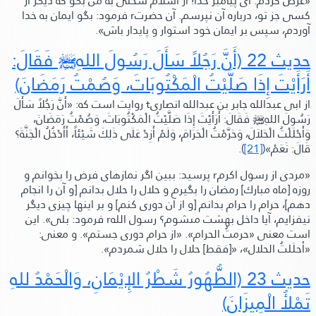
«عرض كردم: اى پيامبر خدا! از اسلام سخنى به من بگو كه ديگر از
كسى جز تو، درباره آن نپرسم.
آن حضرتr فرمود:
بگو ايمان به خدا
آوردم، سپس بر ايمان خود استوار و پايدار باش»
.
حديث 22 (أَنَّ رَجُلاً سَأَلَ رَسُولَ اللهِ
ﷺ‬
فَقَالَ:
أَرَأَيْتَ إِذَا صَلَّيْتُ الْمَكْتُوبَاتَ، وَصُمْتُ رَمَضَانَ)
از ابى عبدالله جابر بن عبدالله انصارى
t
روايت است كه: «أَنَّ رَجُلاً سَأَلَ
رَسُولَ اللهِ
ﷺ‬
فَقَالَ: أَرَأَيْتَ إِذَا صَلَّيْتُ الْمَكْتُوبَاتَ، وَصُمْتُ رَمَضَانَ،
وَأَحْلَلْتُ الْحَلاَلَ، وَحَرَّمْتُ الْحَرَامَ، وَلَمْ أَزِدْ عَلَى ذَلِكَ شَيْئاً، أَأَدْخُلُ الْجَنَّةَ؟
قَالَ:
نَعَمْ»(
[21]
).
«مردى از رسول اكرمr پرسيد: ببين اگر نمازهاى فرض را بخوانم و
روزه
[ماه مبارك]
رمضان را بگيرم و حلال را حلال بدانم
[و آن را انجام
دهم]
، حرام را حرام بدانم
[و از آن دورى كنم]
و بر اينها چيزى ديگر
نيفزايم، آيا داخل بهشت مىشوم؟
رسول اللهr فرمود:
بلى»
. اين
است معنى
«حرمتُ الحرام»
.
«از حرام دورى جستم»
.
و معنى:
«أحلَلتُ الحلال»
،
«
[فقط]
حلال را حلال شمردم»
.
حديث 23
(الطُّهُورُ شَطْرُ الإِيْمَانِ، وَالْحَمْدُ للهِ
تَمْلأُ الْمِيزَانَ)