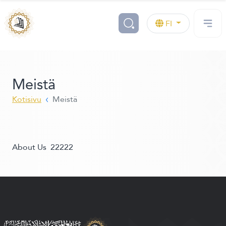
FI
Meistä
Kotisivu
Meistä
About Us 22222