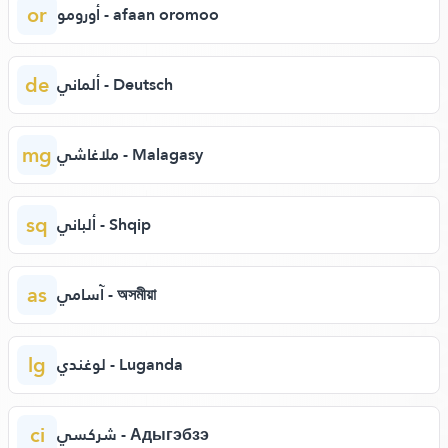
or
أورومو - afaan oromoo
de
ألماني - Deutsch
mg
ملاغاشي - Malagasy
sq
ألباني - Shqip
as
آسامي - অসমীয়া
lg
لوغندي - Luganda
ci
شركسي - Адыгэбзэ