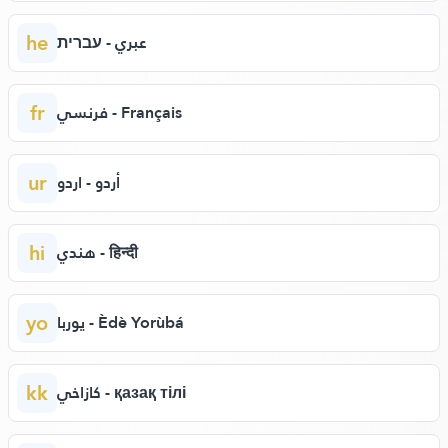
he
عبري - עברית
fr
فرنسي - Français
ur
أردو - اردو
hi
هندي - हिन्दी
yo
يوربا - Èdè Yorùbá
kk
كازاخي - қазақ тілі