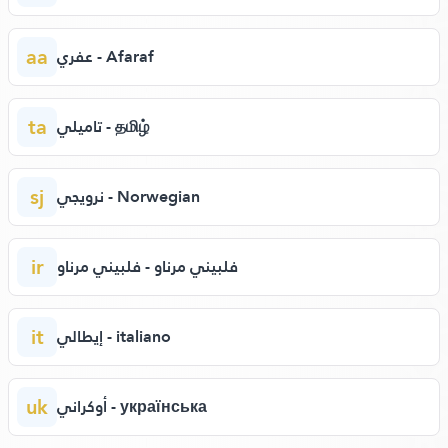
aa
عفري - Afaraf
ta
تاميلي - தமிழ்
sj
نرويجي - Norwegian
ir
فلبيني مرناو - فلبيني مرناو
it
إيطالي - italiano
uk
أوكراني - українська