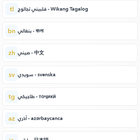
tl
فلبيني تجالوج - Wikang Tagalog
bn
بنغالي - বাংলা
zh
صيني - 中文
sv
سويدي - svenska
tg
طاجيكي - тоҷикӣ
az
أذري - azərbaycanca