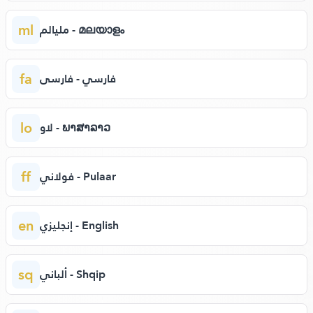
ml
مليالم - മലയാളം
fa
فارسي - فارسی
lo
لاو - ພາສາລາວ
ff
فولاني - Pulaar
en
إنجليزي - English
sq
ألباني - Shqip