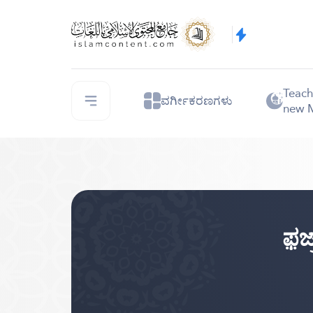
Teach
ವರ್ಗೀಕರಣಗಳು
new 
ಫ಼ಜ