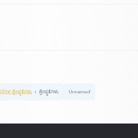
ೆಗಳ ಶ್ರೇಷ್ಠತೆಗಳು
ಶ್ರೇಷ್ಠತೆಗಳು
Unnamed