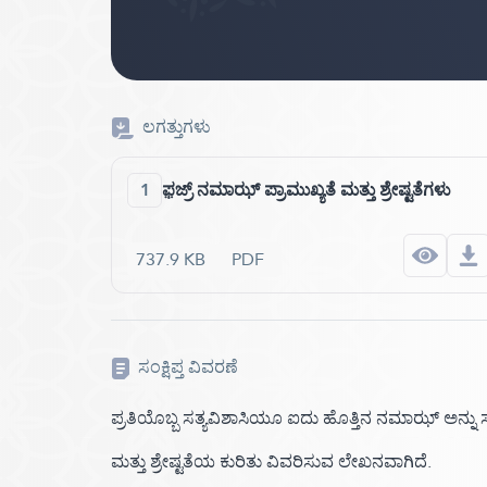
ಲಗತ್ತುಗಳು
1
ಫ಼ಜ್ರ್ ನಮಾಝ್ ಪ್ರಾಮುಖ್ಯತೆ ಮತ್ತು ಶ್ರೇಷ್ಟತೆಗಳು
737.9 KB
PDF
ಸಂಕ್ಷಿಪ್ತ ವಿವರಣೆ
ಪ್ರತಿಯೊಬ್ಬ ಸತ್ಯವಿಶಾಸಿಯೂ ಐದು ಹೊತ್ತಿನ ನಮಾಝ್ ಅನ್ನ
ಮತ್ತು ಶ್ರೇಷ್ಟತೆಯ ಕುರಿತು ವಿವರಿಸುವ ಲೇಖನವಾಗಿದೆ.