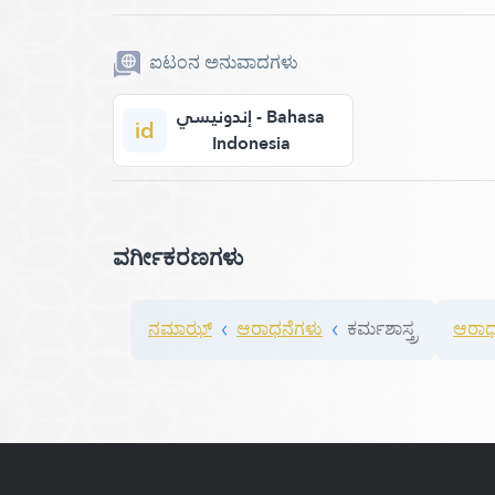
ಐಟಂನ ಅನುವಾದಗಳು
إندونيسي - Bahasa
id
Indonesia
ವರ್ಗೀಕರಣಗಳು
ನಮಾಝ್
ಆರಾಧನೆಗಳು
ಕರ್ಮಶಾಸ್ತ್ರ
ಆರಾಧನ