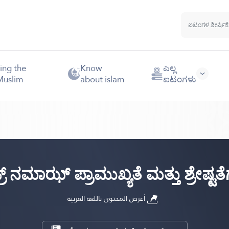
ing the
Know
ಎಲ್ಲ
Muslim
about islam
ಐಟಂಗಳು
್ರ್ ನಮಾಝ್ ಪ್ರಾಮುಖ್ಯತೆ ಮತ್ತು ಶ್ರೇಷ್ಟತ
أعرض المحتوى باللغة العربية