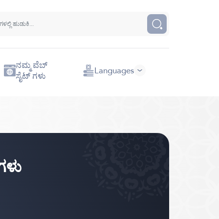
ನಮ್ಮ ವೆಬ್
Languages
ಸೈಟ್ ಗಳು
ೆಗಳು