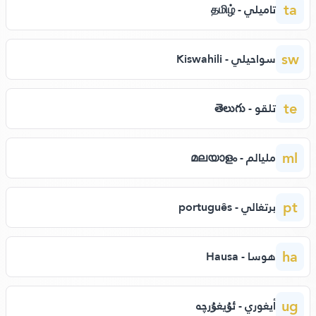
ta
تاميلي - தமிழ்
sw
سواحيلي - Kiswahili
te
تلقو - తెలుగు
ml
مليالم - മലയാളം
pt
برتغالي - português
ha
هوسا - Hausa
ug
أيغوري - ئۇيغۇرچە