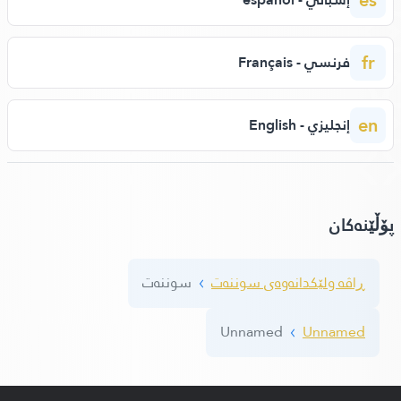
fr
فرنسي - Français
en
إنجليزي - English
پۆڵێنه‌كان
ڕاڤه‌ ولێكدانه‌وه‌ی سوننه‌ت
سوننه‌ت
Unnamed
Unnamed