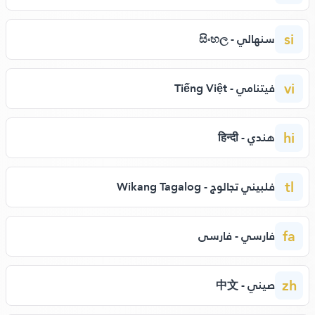
si
سنهالي - සිංහල
vi
فيتنامي - Tiếng Việt
hi
هندي - हिन्दी
tl
فلبيني تجالوج - Wikang Tagalog
fa
فارسي - فارسی
zh
صيني - 中文