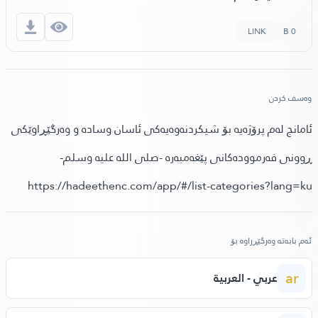
LINK
0 B
وه‌سف كردن
ئامانج لەم پرۆژەیە بۆ شیکردنەوەیەکی ئاسان وسادە و وەرگێڕاوێکی
ڕوونی فەرموودەکانی پێغەمبەرە -صلى الله علیه وسلم-
https://hadeethenc.com/app/#/list-categories?lang=ku
ئه‌م بابه‌ته‌ وه‌رگێڕراوه‌ بۆ
ar
عربي - العربية