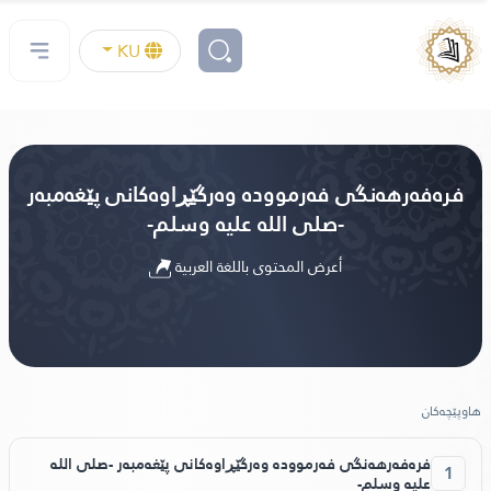
KU
فرەفەرهەنگی فەرموودە وەرگێڕاوەکانی پێغەمبەر
-صلى الله عليه وسلم-
أعرض المحتوى باللغة العربية
هاوپێچه‌كان
فرەفەرهەنگی فەرموودە وەرگێڕاوەکانی پێغەمبەر -صلى الله
1
عليه وسلم-