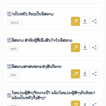
?ເປັນຫຍັງ ຕ້ອງເປັນອິສລາມ
DOCX
ອິສລາມ ສຳລັບຜູ້ທີ່ເລີ່ມສົນໃຈໃນອິສລາມ
MP3
ອິສລາມສາສະໜາແຫ່ງສັນຕິພາບ
PDF
ໃຜແມ່ນຜູ້ສ້າງຈັກວານນີ້? ແລ້ວໃຜແມ່ນຜູ້ສ້າງຕົວຂ້ອຍ?
ແລ້ວເປັນຫຍັງຈຶ່ງສ້າງ?