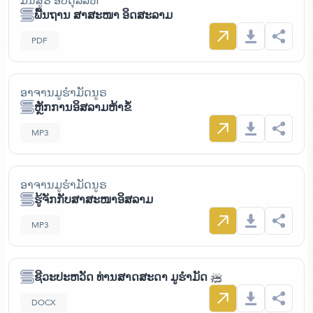
ມັນສູຣ ອັບດຸລລໍຫ໌
ພື້ນຖານ ສາສະໜາ ອິດສະລາມ
PDF
ອາຈານມູຮຳມັດນູຣ
ຫຼັກການອິສລາມຫ້າຂໍ້
MP3
ອາຈານມູຮຳມັດນູຣ
ຮູ້ຈັກກັບສາສະໜາອິສລາມ
MP3
ຊີວະປະຫວັດ ທ່ານສາດສະດາ ມູຮຳມັດ ﷺ
DOCX