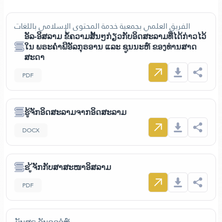
الفريق العلمي بجمعية خدمة المحتوى الإسلامي باللغات
ອັລ-ອິສລາມ ຂໍ້ຄວາມສັ້ນໆກ່ຽວກັບອິດສະລາມທີ່ໄດ້ກ່າວໄວ້
ໃນ ພຣະຄຳພີອັລກຸຣອານ ແລະ ຊູນນະຫ໌ ຂອງທ່ານສາດ
ສະດາ
PDF
ຮູ້ຈັກອິດສະລາມຈາກອິດສະລາມ
DOCX
ຮ ູ້ຈັກກັບສາສະໜາອິສລາມ
PDF