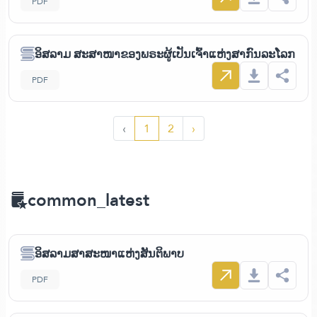
PDF
ອິສລາມ ສະສາໜາຂອງພຣະຜູ້ເປັນເຈົ້າແຫ່ງສາກົນລະໂລກ
PDF
‹
1
2
›
common_latest
ອິສລາມສາສະໜາແຫ່ງສັນຕິພາບ
PDF