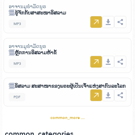
ອາຈານມູຮຳມັດນູຣ
ຮູ້ຈັກກັບສາສະໜາອິສລາມ
MP3
ອາຈານມູຮຳມັດນູຣ
ຫຼັກການອິສລາມຫ້າຂໍ້
MP3
ອິສລາມ ສະສາໜາຂອງພຣະຜູ້ເປັນເຈົ້າແຫ່ງສາກົນລະໂລກ
PDF
common_more ...
common_categories