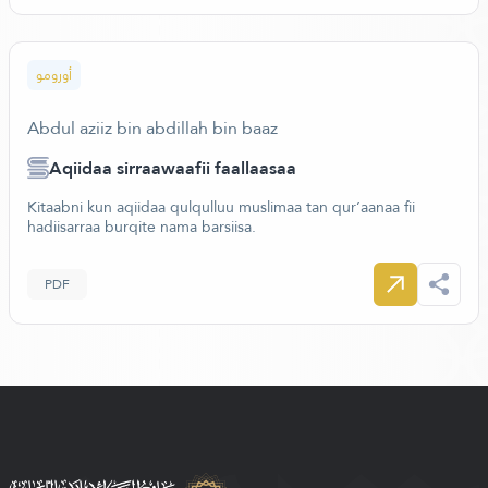
أورومو
Abdul aziiz bin abdillah bin baaz
Aqiidaa sirraawaafii faallaasaa
Kitaabni kun aqiidaa qulqulluu muslimaa tan qur’aanaa fii
hadiisarraa burqite nama barsiisa.
PDF