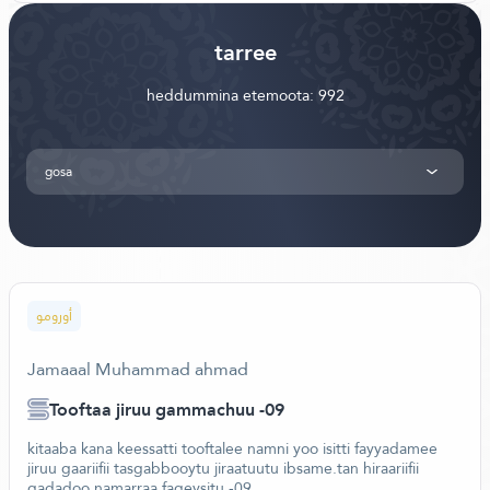
tarree
heddummina etemoota: 992
gosa
أورومو
Jamaaal Muhammad ahmad
Tooftaa jiruu gammachuu -09
kitaaba kana keessatti tooftalee namni yoo isitti fayyadamee
jiruu gaariifii tasgabbooytu jiraatuutu ibsame.tan hiraariifii
gadadoo namarraa fageysitu -09