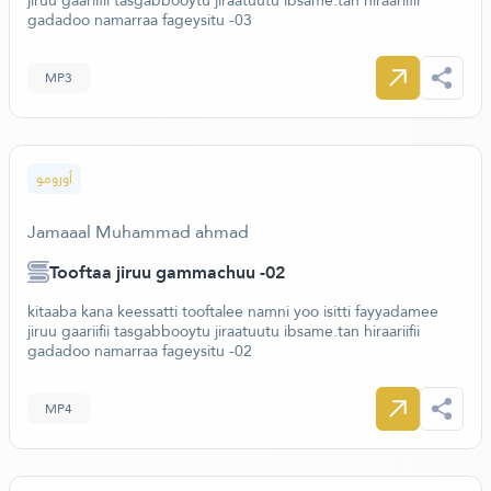
jiruu gaariifii tasgabbooytu jiraatuutu ibsame.tan hiraariifii
gadadoo namarraa fageysitu -03
MP3
أورومو
Jamaaal Muhammad ahmad
Tooftaa jiruu gammachuu -02
kitaaba kana keessatti tooftalee namni yoo isitti fayyadamee
jiruu gaariifii tasgabbooytu jiraatuutu ibsame.tan hiraariifii
gadadoo namarraa fageysitu -02
MP4