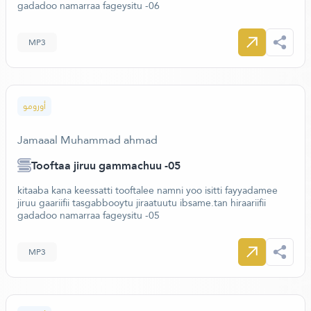
gadadoo namarraa fageysitu -06
MP3
أورومو
Jamaaal Muhammad ahmad
Tooftaa jiruu gammachuu -05
kitaaba kana keessatti tooftalee namni yoo isitti fayyadamee
jiruu gaariifii tasgabbooytu jiraatuutu ibsame.tan hiraariifii
gadadoo namarraa fageysitu -05
MP3