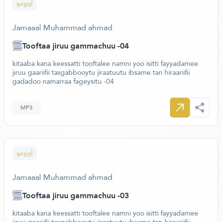
أورومو
Jamaaal Muhammad ahmad
Tooftaa jiruu gammachuu -04
kitaaba kana keessatti tooftalee namni yoo isitti fayyadamee
jiruu gaariifii tasgabbooytu jiraatuutu ibsame.tan hiraariifii
gadadoo namarraa fageysitu -04
MP3
أورومو
Jamaaal Muhammad ahmad
Tooftaa jiruu gammachuu -03
kitaaba kana keessatti tooftalee namni yoo isitti fayyadamee