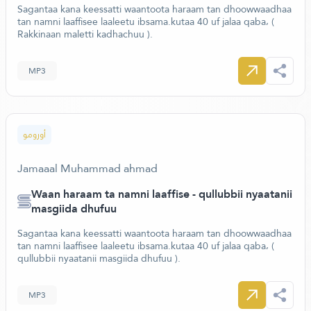
Sagantaa kana keessatti waantoota haraam tan dhoowwaadhaa
tan namni laaffisee laaleetu ibsama.kutaa 40 uf jalaa qaba، (
Rakkinaan maletti kadhachuu ).
MP3
أورومو
Jamaaal Muhammad ahmad
Waan haraam ta namni laaffise - qullubbii nyaatanii
masgiida dhufuu
Sagantaa kana keessatti waantoota haraam tan dhoowwaadhaa
tan namni laaffisee laaleetu ibsama.kutaa 40 uf jalaa qaba، (
qullubbii nyaatanii masgiida dhufuu ).
MP3