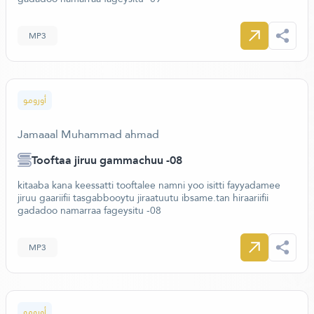
MP3
أورومو
Jamaaal Muhammad ahmad
Tooftaa jiruu gammachuu -08
kitaaba kana keessatti tooftalee namni yoo isitti fayyadamee
jiruu gaariifii tasgabbooytu jiraatuutu ibsame.tan hiraariifii
gadadoo namarraa fageysitu -08
MP3
أورومو