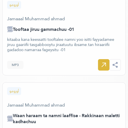
أورومو
Jamaaal Muhammad ahmad
Tooftaa jiruu gammachuu -01
kitaaba kana keessatti tooftalee namni yoo isitti fayyadamee
jiruu gaariifii tasgabbooytu jiraatuutu ibsame.tan hiraariifii
gadadoo namarraa fageysitu -01
MP3
أورومو
Jamaaal Muhammad ahmad
Waan haraam ta namni laaffise - Rakkinaan maletti
kadhachuu