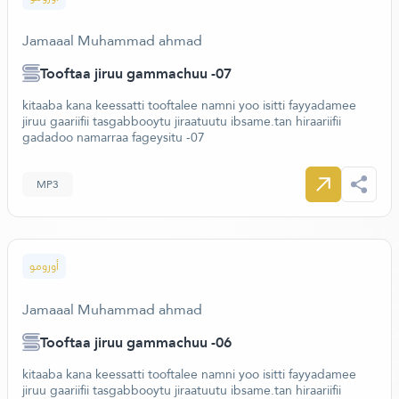
Jamaaal Muhammad ahmad
Tooftaa jiruu gammachuu -07
kitaaba kana keessatti tooftalee namni yoo isitti fayyadamee
jiruu gaariifii tasgabbooytu jiraatuutu ibsame.tan hiraariifii
gadadoo namarraa fageysitu -07
MP3
أورومو
Jamaaal Muhammad ahmad
Tooftaa jiruu gammachuu -06
kitaaba kana keessatti tooftalee namni yoo isitti fayyadamee
jiruu gaariifii tasgabbooytu jiraatuutu ibsame.tan hiraariifii