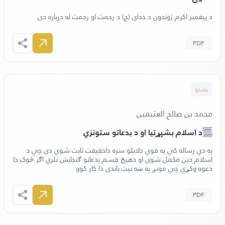
د پیغمبر اکرم ژوندون د خدای (ج) د رحمت او رحمت له درباره دی
PDF
بشتو
محمد بن صالح العثيمين
د اسلام بشپړتيا او د بدعاتو ستونزي
په دي رساله کي په قوي دلايلو سره داحقيقت ثابت شوي دی چي د
اسلام دين مکمل شوی او دهيڅ قسم بدعاتو ګنجايش نلري اګر څوک دا
دعوه وکړي چي مونږ په ښه نیت باندی دا کار کوو
PDF