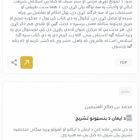
‬ګټه‭ ‬ورسوي‭ .‬
PDF
بشتو
محمد بن صالح العثيمين
د ایمان د بنسټونو تشريح
په دي علمي ماده کي د ايمان د ارکانو او اصولو ډيره ښکلي متختصره
تشريح بيان شوي ده کتل يي مه هیره وي