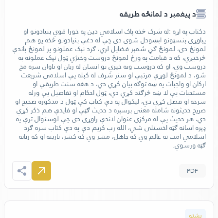
د پيغمبر د لمانځه طريقه
‬ګټه‭ ‬ورسوي‭ .‬
PDF
بشتو