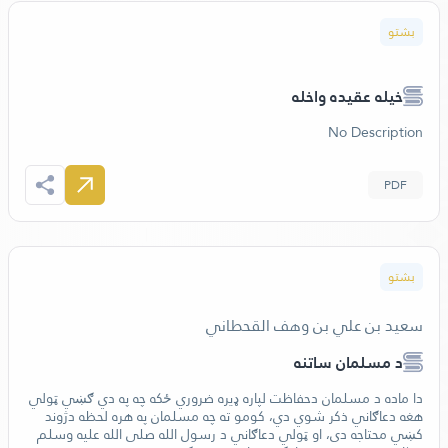
بشتو
خيله عقيده واخله
No Description
PDF
بشتو
سعيد بن علي بن وهف القحطاني
د مسلمان ساتنه
دا ماده د مسلمان دحفاظت لپاره ډيره ضروري ځکه چه په دي ګښي ټولي
هغه دعاګاني ذکر شوي دي، کومو ته چه مسلمان په هره لحظه دژوند
کښي محتاجه دی، او ټولي دعاګاني د رسول الله صلی الله عليه وسلم