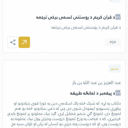
د قران كريم د روستنى لسمى برخى ترجمه
د قران كريم د روستنى لسمى برخى ترجمه.
PDF
بشتو
عبد العزيز بن عبد الله بن باز
د پيغمبر د لمانځه طريقه