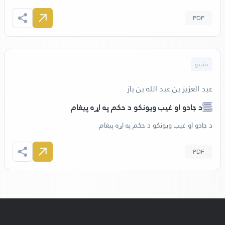
PDF
بشتو
عبد العزيز بن عبد الله بن باز
‫د جادو او غیب ویونکو د حکم په اړه پيغام
‫د جادو او غیب ویونکو د حکم په اړه پيغام
PDF