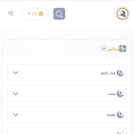
PS
لیکنې
قران کریم
سنت
عقیده