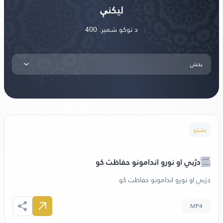
لیکنې
د توکو شمير: 400
بخش
بشتو
دژبي او نورو اندامونو حفاظت کو
دژبي او نورو اندامونو حفاظت کو
MP4