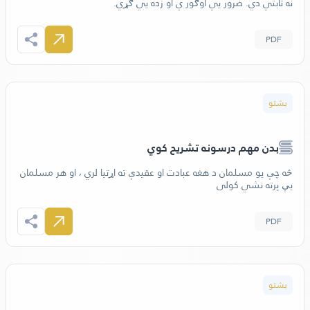
نه ثابتي دي. ضرور يي اوګور ي او زده يي ګړي.
PDF
بشتو
بدن مهم درسونه تشریح کوي
څه چې یو مسلمان د هغه عبادت او عقیدې ته اړتیا لري ، او هر مسلمان
یې پرته نشي کولی
PDF
بشتو