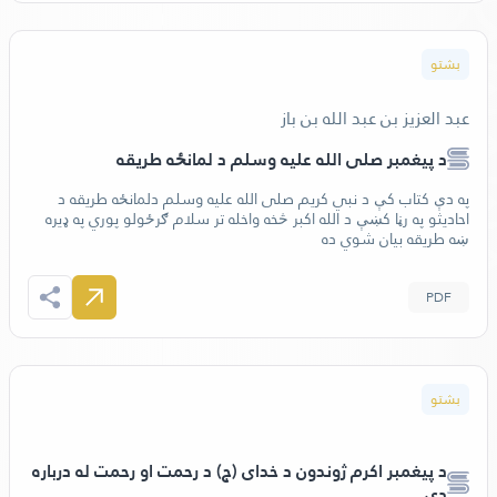
بشتو
عبد العزيز بن عبد الله بن باز
د پيغمبر صلى الله عليه وسلم د لمانځه طريقه
‬ښه‭ ‬طريقه‭ ‬بيان‭ ‬شوي‭ ‬ده
PDF
بشتو
د پیغمبر اکرم ژوندون د خدای (ج) د رحمت او رحمت له درباره
دی