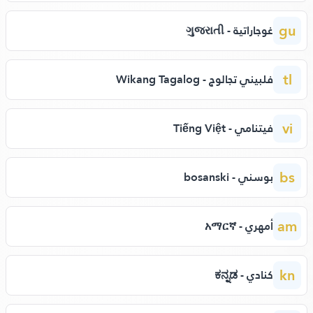
gu
غوجاراتية - ગુજરાતી
tl
فلبيني تجالوج - Wikang Tagalog
vi
فيتنامي - Tiếng Việt
bs
بوسني - bosanski
am
أمهري - አማርኛ
kn
كنادي - ಕನ್ನಡ