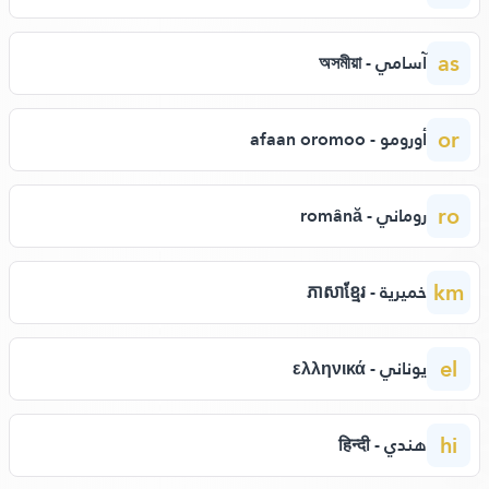
as
آسامي - অসমীয়া
or
أورومو - afaan oromoo
ro
روماني - română
km
خميرية - ភាសាខ្មែរ
el
يوناني - ελληνικά
hi
هندي - हिन्दी