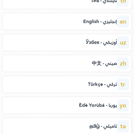
th
تايلندي - ไทย
en
إنجليزي - English
uz
أوزبكي - Ўзбек
zh
صيني - 中文
tr
تركي - Türkçe
yo
يوربا - Èdè Yorùbá
ta
تاميلي - தமிழ்