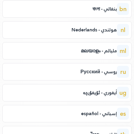
bn
بنغالي - বাংলা
nl
هولندي - Nederlands
ml
مليالم - മലയാളം
ru
روسي - Русский
ug
أيغوري - ئۇيغۇرچە
es
إسباني - español