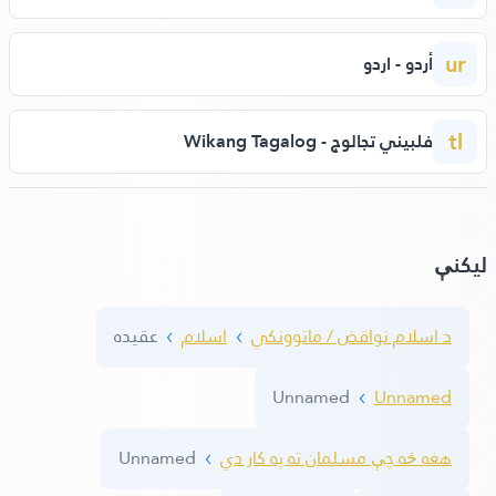
ur
أردو - اردو
tl
فلبيني تجالوج - Wikang Tagalog
لیکنې
د اسلام نواقض / ماتوونکي
اسلام
عقیده
Unnamed
Unnamed
هغه څه چې مسلمان ته په کار دي
Unnamed