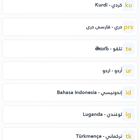
ku
كردي - Kurdî
prs
دري - فارسی دری
te
تلقو - తెలుగు
ur
أردو - اردو
id
إندونيسي - Bahasa Indonesia
lg
لوغندي - Luganda
tk
تركماني - Türkmençe