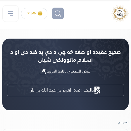
PS
صحیح عقیده او هغه څه چې د دې په ضد دي او د
اسلام ماتوونکي شیان
أعرض المحتوى باللغة العربية
تاليف : عبد العزيز بن عبد الله بن باز
ضمیمې