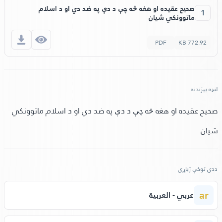
صحیح عقیده او هغه څه چې د دې په ضد دي او د اسلام
1
ماتوونکي شیان
PDF
772.92 KB
لنډه پېژندنه
صحیح عقیده او هغه څه چې د دې په ضد دي او د اسلام ماتوونکي
شیان
ددي توکې ژباړي
ar
عربي - العربية