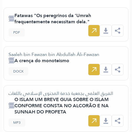
Fatawas "Os peregrinos da ‘Umrah
frequentemente necessitam dela."
PDF
Saaleh bin Fawzan bin Abdullah Áli-Fawzan
A crença do monoteismo
DOCX
الفريق العلمي بجمعية خدمة المحتوى الإسلامي باللغات
O ISLAM UM BREVE GUIA SOBRE O ISLAM
CONFORME CONSTA NO ALCORÃO E NA
SUNNAH DO PROFETA
MP3