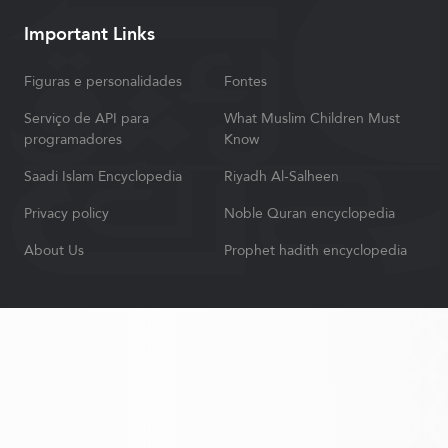
Important Links
Figuras e personalidades
Fontes
Serviço de API para
What Muslim Children Must
programadores
Know
Saadi Islam Encyclopedia
Riyadh Al-Salheen
Privacy policy
Noble Quran encyclopedia
About Us
Prophet hadith encyclopedia