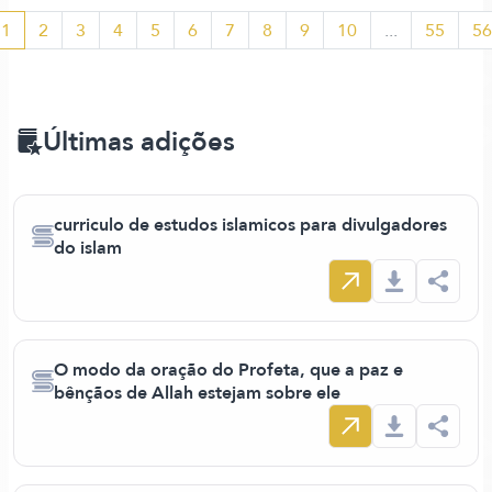
1
2
3
4
5
6
7
8
9
10
...
55
56
Últimas adições
curriculo de estudos islamicos para divulgadores
do islam
O modo da oração do Profeta, que a paz e
bênçãos de Allah estejam sobre ele