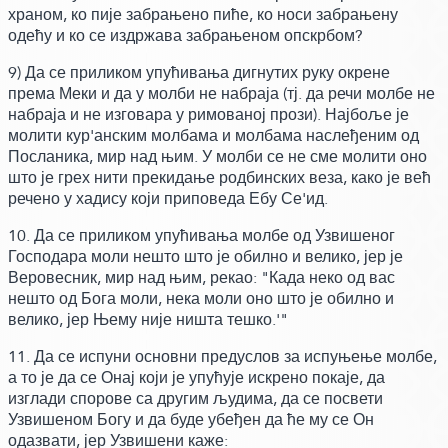
храном, ко пије забрањено пиће, ко носи забрањену
одећу и ко се издржава забрањеном опскрбом?
9) Да се приликом упућивања дигнутих руку окрене
према Меки и да у молби не набраја
(тј. да речи молбе не
набраја и не изговара у римованој прози)
. Најбоље је
молити кур'анским молбама и молбама наслеђеним од
Посланика, мир над њим. У молби се не сме молити оно
што је грех нити прекидање родбинских веза, како је већ
речено у хадису који приповеда Ебу Се'ид.
10. Да се приликом упућивања молбе од Узвишеног
Господара моли нешто што је обилно и велико, јер је
Веровесник, мир над њим,
рекао:
"Када неко од вас
нешто од Бога моли, нека моли оно што је обилно и
велико, јер Њему није ништа тешко.'"
11. Да се испуни основни предуслов за испуњење молбе,
а то је да се Онај који је упућује искрено покаје, да
изглади спорове са другим људима, да се посвети
Узвишеном Богу и да буде убеђен да ће му се Он
одазвати,
јер Узвишени каже: