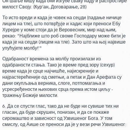
Он шаље кишу када они изгубе сваку наду и распростире
милост Своју.
(Кур'ан, Договарање, 28)
То исто вреди и када је човек на сеџди
(падање ничице
лицем на тле)
, што потврђује и хадис који преноси Ебу
Хурејре у коме стоји да је Веровесник, мир над њим,
рекао:
"Најближе што роб своме Господару може бити је
када је на сеџди
(лицем на тле)
. Зато што на њој највише
упућујете молбу!'"
Одабраност времена за молбу произилази из
одабраности стања. Тако је време пред зору
(сехур)
време када је срце најчишће, најискреније и
најрастерећеније од сметњи, а петак и Дан Арефата су
дани окупљања верника, слоге, потпомагања и
усресређености њихових срца према истом циљу -
тражењу Божије милости.
6. Да се спусти глас, тако да не буде ни сувише тих ни
гласан, да буде скрушен, понизан, и да се покаже
сиромаштво и зависност од Узвишеног Бога. У том
смислу,
од Аише се преноси да је у вези речи Узвишеног: