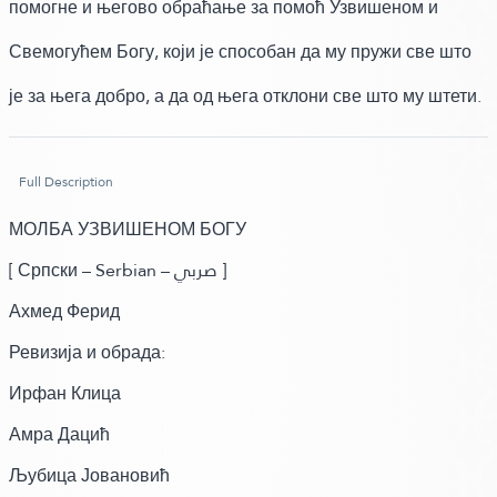
помогне и његово обраћање за помоћ Узвишеном и
Свемогућем Богу, који је способан да му пружи све што
је за њега добро, а да од њега отклони све што му штети.
Full Description
МОЛБА УЗВИШЕНОМ БОГУ
]
Српски – Serbian –
صربي
[
Ахмед Ферид
Ревизија и обрада:
Ирфан Клица
Амра Дацић
Љубица Јовановић