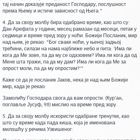
тај начин доказује преданост Господару, послушност
према Њему и истиче зависност од Њега."
4. Да за своју молбу бира одабрано време,
као што су:
Дан Арефата у години, месец рамазан од месеци, петак у
седмици и време пред зору у ноћи. Божији Посланик, мир
над њим,
је рекао:
"Бог сваке ноћи, у њеној задњој
трећини,
силази на нама најближе небо и пита:
'Има ли
кога да Ме зове, па да му се одазовем? Има ли кога да од
Мене шта тражи, па да му дам? Има ли кога да Ме за
опрост моли, па да му опростим?'"
Каже се да је посланик Јаков, нека је над њим Божији
мир,
када је рекао:
Замолићу Господара свога да вам опрости.
(Кур'ан,
поглавље Јусуф, 98)
мислио на време пред зору.
5. Да за своју молбу искористи одабране тренутке, као
што су време када пада киша,
која је именована
милошћу у речима Узвишеног: