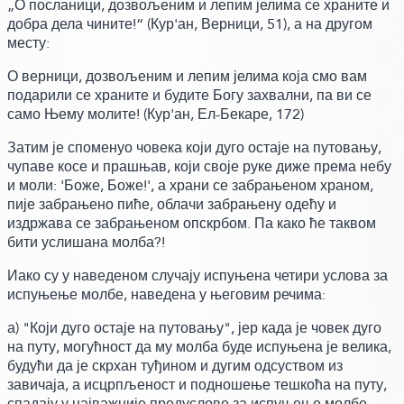
„О посланици, дозвољеним и лепим јелима се храните и
добра дела чините!“
(Кур'ан, Верници, 51)
,
а на другом
месту:
О верници, дозвољеним и лепим јелима која смо вам
подарили се храните и будите Богу захвални, па ви се
само Њему молите!
(Кур'ан, Ел-Бекаре, 172)
Затим је споменуо човека који дуго остаје на путовању,
чупаве косе и прашњав,
који своје руке диже према небу
и моли:
'Боже, Боже!', а храни се забрањеном храном,
пије забрањено пиће, облачи забрањену одећу и
издржава се забрањеном опскрбом. Па како ће таквом
бити услишана молба?!
Иако су у наведеном случају испуњена четири услова за
испуњење молбе,
наведена у његовим речима:
а) "Који дуго остаје на путовању", јер када је човек дуго
на путу, могућност да му молба буде испуњена је велика,
будући да је скрхан туђином и дугим одсуством из
завичаја, а исцрпљеност и подношење тешкоћа на путу,
спадају у најважније предуслове за испуњење молбе.