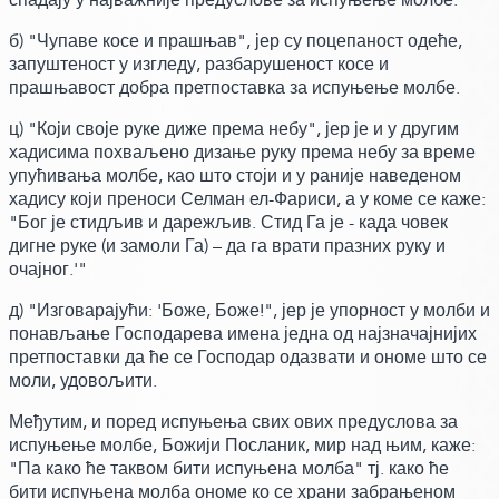
б) "Чупаве косе и прашњав", јер су поцепаност одеће,
запуштеност у изгледу, разбарушеност косе и
прашњавост добра претпоставка за испуњење молбе.
ц) "Који своје руке диже према небу", јер је и у другим
хадисима похваљено дизање руку према небу за време
упућивања молбе, као што стоји и у раније наведеном
хадису који преноси Селман ел-Фариси,
а у коме се каже:
"Бог је стидљив и дарежљив. Стид Га је - када човек
дигне руке
(и замоли Га)
– да га врати празних руку и
очајног.'"
д) "Изговарајући: 'Боже, Боже!", јер је упорност у молби и
понављање Господарева имена једна од најзначајнијих
претпоставки да ће се Господар одазвати и ономе што се
моли, удовољити.
Међутим, и поред испуњења свих ових предуслова за
испуњење молбе, Божији Посланик, мир над њим,
каже:
"Па како ће таквом бити испуњена молба" тј. како ће
бити испуњена молба ономе ко се храни забрањеном