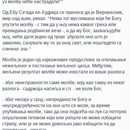
уз молбу неће настрадати!'"
Од Ебу Се'ида ел-Худрија се преноси да је Веровесник,
мир над њим,
рекао:
"Нема тог муслимана који ће Богу
упутити молбу - с тим да у њој нема каквог греха или
прекидања родбинске везе -, а да му Бог, захваљујући
њој,
неће дати једно од троје:
убрзати оно што је
замолио, сачувати му то за онај свет, или поштедети га
сличног зла."
Молба је један од најважнијих предуслова за отклањање
нежељеног и постизање жељеног циља. Међутим,
жељени резултат молбе може изостати из више разлога:
- због неисправности саме молбе, коју као такву из неког
разлога - садржаја насиља и сл. - не воли Бог,
- због нехаја у срцу, непреданости Богу и
неусредсређености на оно што се моли, за време
упућивања молбе, тако да она подсећа на лук са потпуно
опуштеном тетивом који или уопште не може избацити
стрелу, или је не може довољно јако избацити па да
погоди циљ, или пак,