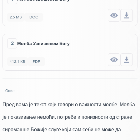
2.5 MB
DOC
2
Молба Узвишеном Богу
412.1 KB
PDF
Опис
Пред вама је текст који говори о важности молбе. Молба
је показивање немоћи, потребе и понизности од стране
сиромашне Божије слуге који сам себи не може да