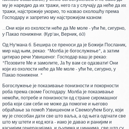
му је наредио да их тражи, него га у случају да неће да их
тражи, најстрожије укорио,
то назвао охолошћу према
Господару и запретио му најстрожијом казном:
...Они који из охолости неће да Ме моле - ући ће, сигурно,
у Пакао понижени.
(Кур'ан, Верник, 60)
Од Ну'мана б. Бешира се преноси да је Божији Посланик,
мир над њим,
рекао:
"Молба је богослужење",
а затим
цитирао речи Узвишеног:
Господар ваш је рекао:
"Позовите Ме и замолите, Ја ћу вам се одазвати! Они
који из охолости неће да Ме моле - ући ће, сигурно, у
Пакао понижени. "
Богослужење је показивање понизности и покорности
роба према своме Господару. Молба је показивање
немоћи, потребе и понизности од стране сиромашног
роба који сам себи не може да помогне и његово
обраћање за помоћ Узвишеном и Свемогућем Богу, који
му је способан дати све што ваља, а од њега одгнати све
што му штети и код кога - иако је давао и ранијим и
каснијим генерацијама, и људима и џиннима, све што су