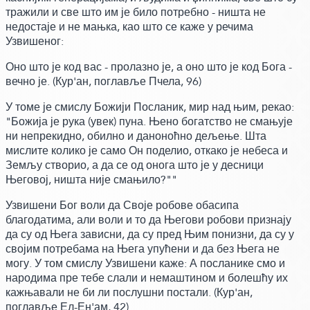
тражили и све што им је било потребно - ништа не
недостаје и не мањка,
као што се каже у речима
Узвишеног:
Оно што је код вас - пролазно је, а оно што је код Бога -
вечно је.
(Кур'ан, поглавље Пчела, 96)
У томе је смислу Божији Посланик, мир над њим,
рекао:
"Божија је рука
(увек)
пуна. Њено богатство не смањује
ни непрекидно, обилно и даноноћно дељење. Шта
мислите колико је само Он поделио, откако је небеса и
Земљу створио, а да се од онога што је у десници
Његовој, ништа није смањило?""
Узвишени Бог воли да Своје робове обасипа
благодатима, али воли и то да Његови робови признају
да су од Њега зависни, да су пред Њим понизни, да су у
својим потребама на Њега упућени и да без Њега не
могу.
У том смислу Узвишени каже:
А посланике смо и
народима пре тебе слали и немаштином и болешћу их
кажњавали не би ли послушни постали.
(Кур'ан,
поглавље Ел-Ен'ам, 42)