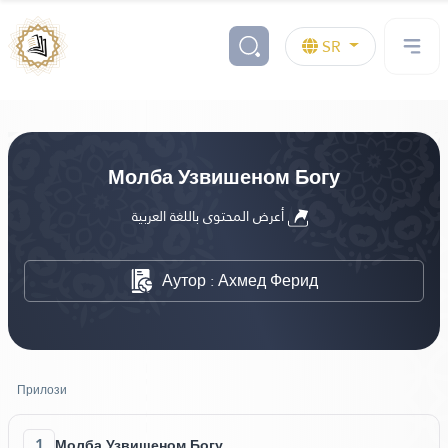
SR
Молба Узвишеном Богу
أعرض المحتوى باللغة العربية
Аутор : Ахмед Ферид
Прилози
1
Молба Узвишеном Богу