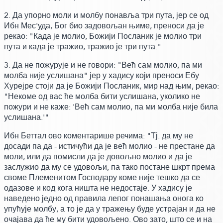
2. Да упорно моли и молбу понавља три пута, јер се од
Ибн Мес'уда, Бог био задовољан њиме,
преноси да је
рекао:
"Када је молио, Божији Посланик је молио три
пута и када је тражио, тражио је три пута."
3.
Да не пожурује и не говори:
"Већ сам молио, па ми
молба није услишана" јер у хадису који преноси Ебу
Хурејре стоји да је Божији Посланик, мир над њим,
рекао:
"Некоме од вас ће молба бити услишана,
уколико не
пожури и не каже:
'Већ сам молио, па ми молба није била
услишана.'"
Ибн Беттал ово коментарише речима: "Тј. да му не
досади па да - истичући да је већ молио - не престане да
моли, или да помисли да је довољно молио и да је
заслужио да му се удовољи, па тако постане шкрт према
своме Племенитом Господару коме није тешко да се
одазове и код кога ништа не недостаје. У хадису је
наведено једно од правила лепог понашања онога ко
упућује молбу, а то је да у тражењу буде устрајан и да не
очајава да ће му бити удовољено. Ово зато, што се и на