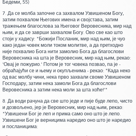
Бедеми, 55)
7. Да се молба започне са захвалом Узвишеном Богу,
затим похвалом Његових имена и својстава, затим
тражењем благослова за Његовог Веровесника, мир над
њим, и да се заврши захвалом Богу.
Ово све као што
стоји у хадису:
"Божији Посланик, мир над њим, је чуо
како један човек моли током молитве, а да претходно
није похвалио Бога нити замолио Бога да благослови
Веровесника на шта је Веровесник, мир над њим,
рекао:
'Овај је пожурио.' Потом је тог човека позвао, па је -
обраћајући се и њему и окупљенима -
рекао:
"Када неко
од вас молбу чини, нека прво захвали своме Узвишеном
Господару, затим нека замоли Бога да благослови
Веровесника а затим нека моли за шта хоће!'"
8. Да води рачуна да све што једе и пије буде лепо, чисто
и дозвољено, јер је Веровесник, мир над њим,
рекао:
"Узвишени Бог је леп и прима само оно што је лепо.
Узвишени Бог је верницима наредио оно што је наредио
и посланицима: