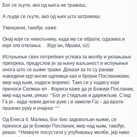
Бог се љути, ако од њега не тражиш,
А људи се љуте, ако од њих шта затражиш.
Узвишени, такође,
каже:
Онај који се невољнику, када му се обрати, одазива и
који зло отклања ...
(Кур'ан, Мрави, 62)
Испуњење свих потребних услова за молбу и уклањање
препрека, предуслов је за њену ваљаност и испуњење
онога што се њоме тражи. Докази за то су раније
наведени кур'ански одломци као и бројни Посланикови,
мир над њим, хадиси
(изреке)
. Тако се у хадису који
преноси Селман ел - Фариси каже да је Божији Посланик,
мир над њим,
рекао:
"Бог је стидљив и дарежљив. Стид
Га је - када човек дигне руке
( и замоли Га)
– да врати
празних руку и очајног.""
Од Енеса б. Малика, Бог био задовољан њиме, се
преноси да је Божији Посланик, мир над њим, такође,
рекао:
"Немојте посустати у упућивању молбе, јер нико