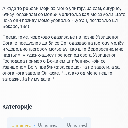
А када те робови Моји за Мене упитају, Ја сам, сигурно,
близу:
одазивам се молби молитеља кад Ме замоли. Зато
нека они позиву Моме удовоље.
(Кур'ан, поглавље Ел-
Бекаре, 186)
Према томе, човеково одазивање на позив Узвишеног
Бога је предуслов да би се Бог одазвао на његову молбу
и удовољио његовом мољењу, као што Веровесник, мир
над њим, у кудси-хадису преноси од свога Узвишеног
Господара пример о Божијем штићенику, који се
Узвишеном Богу приближава све док га не заволи,
а за
онога кога заволи Он каже:
"... а ако од Мене нешто
затражи, Ја ћу му дати.'"
Категорије
Unnamed
Unnamed
Unnamed