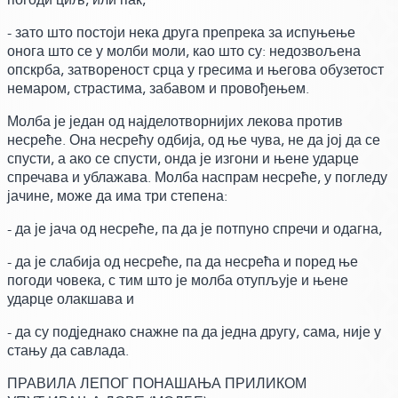
- зато што постоји нека друга препрека за испуњење
онога што се у молби моли,
као што су:
недозвољена
опскрба, затвореност срца у гресима и његова обузетост
немаром, страстима, забавом и провођењем.
Молба је један од најделотворнијих лекова против
несреће. Она несрећу одбија, од ње чува, не да јој да се
спусти, а ако се спусти, онда је изгони и њене ударце
спречава и ублажава. Молба наспрам несреће, у погледу
јачине,
може да има три степена:
- да је јача од несреће, па да је потпуно спречи и одагна,
- да је слабија од несреће, па да несрећа и поред ње
погоди човека, с тим што је молба отупљује и њене
ударце олакшава и
- да су подједнако снажне па да једна другу, сама, није у
стању да савлада.
ПРАВИЛА ЛЕПОГ ПОНАШАЊА ПРИЛИКОМ