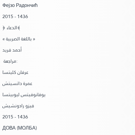
Фејзо Радончић
201
5
- 1436
﴿ الدعاء﴾
« باللغة الصربية »
أحمد فريد
مراجعة
:
عرفان كليتسا
عمرة داتسيتش
يوفانوفيتس
ليوبيتسا
فيزو رادونشيش
201
5
- 143
6
ДОВА
(МОЛБА)