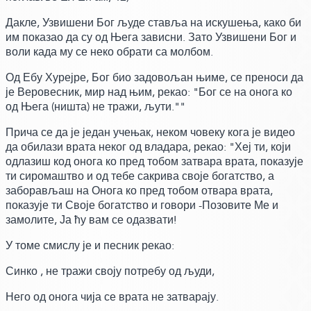
Дакле, Узвишени Бог људе ставља на искушења, како би
им показао да су од Њега зависни. Зато Узвишени Бог и
воли када му се неко обрати са молбом.
Од Ебу Хурејре, Бог био задовољан њиме, се преноси да
је Веровесник, мир над њим,
рекао:
"Бог се на онога ко
од Њега
(ништа)
не тражи, љути.""
Прича се да је један учењак, неком човеку кога је видео
да обилази врата неког од владара,
рекао:
"Хеј ти, који
одлазиш код онога ко пред тобом затвара врата, показује
ти сиромаштво и од тебе сакрива своје богатство, а
заборављаш на Онога ко пред тобом отвара врата,
показује ти Своје богатство и говори -Позовите Ме и
замолите, Ја ћу вам се одазвати!
У томе смислу је и песник рекао:
Синко , не тражи своју потребу од људи,
Него од онога чија се врата не затварају.