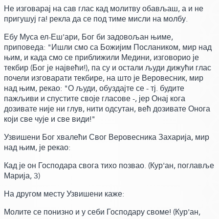
Не изговарај на сав глас кад молитву обављаш, а и не
пригушуј га! рекла да се под тиме мисли на молбу.
Ебу Муса ел-Еш'ари, Бог би задовољан њиме,
приповеда:
"Ишли смо са Божијим Послаником, мир над
њим, и када смо се приближили Медини, изговорио је
текбир
(Бог је највећи!)
, па су и остали људи дижући глас
почели изговарати текбире, на што је Веровесник, мир
над њим,
рекао:
"О људи, обуздајте се - тј. будите
пажљиви и спустите своје гласове -, јер Онај кога
дозивате није ни глув, нити одсутан, већ дозивате Онога
који све чује и све види!"
Узвишени Бог хвалећи Свог Веровесника Захарија, мир
над њим,
је рекао:
Кад је он Господара свога тихо позвао.
(Кур'ан, поглавље
Марија, 3)
На другом месту Узвишени каже:
Молите се понизно и у себи Господару своме!
(Кур'ан,