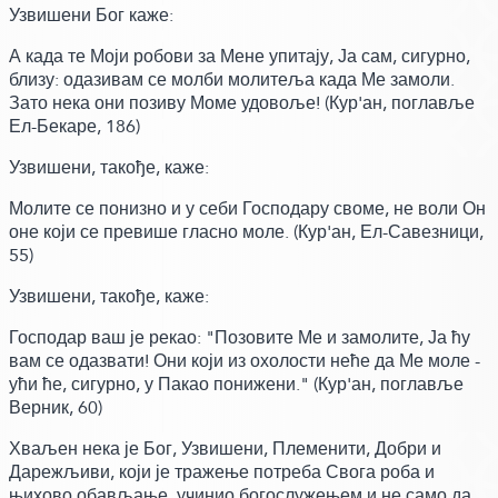
Узвишени Бог каже:
А када те Моји робови за Мене упитају, Ја сам, сигурно,
близу:
одазивам се молби молитеља када Ме замоли.
Зато нека они позиву Моме удовоље!
(Кур'ан, поглавље
Ел-Бекаре, 186)
Узвишени, такође,
каже:
Молите се понизно и у себи Господару своме, не воли Он
оне који се превише гласно моле.
(Кур'ан, Ел-Савезници,
55)
Узвишени, такође,
каже:
Господар ваш је рекао: "Позовите Ме и замолите, Ја ћу
вам се одазвати! Они који из охолости неће да Ме моле -
ући ће, сигурно, у Пакао понижени."
(Кур'ан, поглавље
Верник, 60)
Хваљен нека је Бог, Узвишени, Племенити, Добри и
Дарежљиви, који је тражење потреба Свога роба и
њихово обављање, учинио богослужењем и не само да