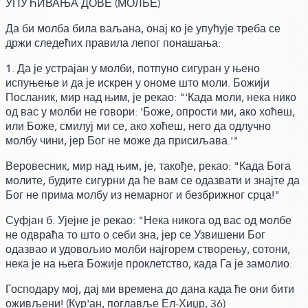
УПУЋИВАЊА ДОВЕ
(МОЛБЕ)
Да би молба била ваљана,
онај ко је упућује треба се
држи следећих правила лепог понашања:
1. Да је устрајан у молби, потпуно сигуран у њено
испуњење и да је искрен у ономе што моли. Божији
Посланик, мир над њим,
је рекао:
"'Када моли,
нека нико
од вас у молби не говори:
'Боже, опрости ми, ако хоћеш,
или Боже, смилуј ми се, ако хоћеш, него да одлучно
молбу чини, јер Бог не може да присиљава.'"
Веровесник, мир над њим, је, такође,
рекао:
"Када Бога
молите, будите сигурни да ће вам се одазвати и знајте да
Бог не прима молбу из немарног и безбрижног срца!"
Суфјан б.
Ујејне је рекао:
"Нека никога од вас од молбе
не одвраћа то што о себи зна, јер се Узвишени Бог
одазвао и удовољио молби најгорем створењу, сотони,
нека је на њега Божије проклетство,
када Га је замолио:
Господару мој, дај ми времена до дана када ће они бити
оживљени!
(Кур'ан, поглавље Ел-Хиџр, 36)