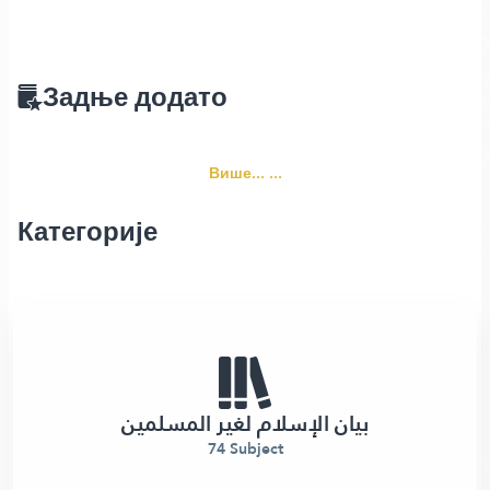
Задње додато
Више... ...
Категорије
بيان الإسلام لغير المسلمين
74 Subject