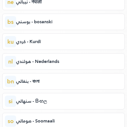
ne
نيبالي - नेपाली
bs
بوسني - bosanski
ku
كردي - Kurdî
nl
هولندي - Nederlands
bn
بنغالي - বাংলা
si
سنهالي - සිංහල
so
صومالي - Soomaali