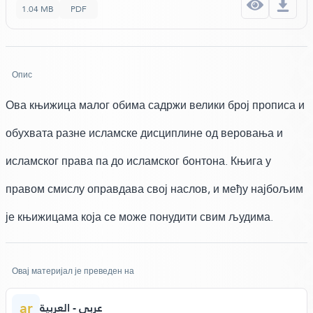
1.04 MB
PDF
Опис
Ова књижица малог обима садржи велики број прописа и
обухвата разне исламске дисциплине од веровања и
исламског права па до исламског бонтона. Књига у
правом смислу оправдава свој наслов, и међу најбољим
је књижицама која се може понудити свим људима.
Овај материјал је преведен на
ar
عربي - العربية