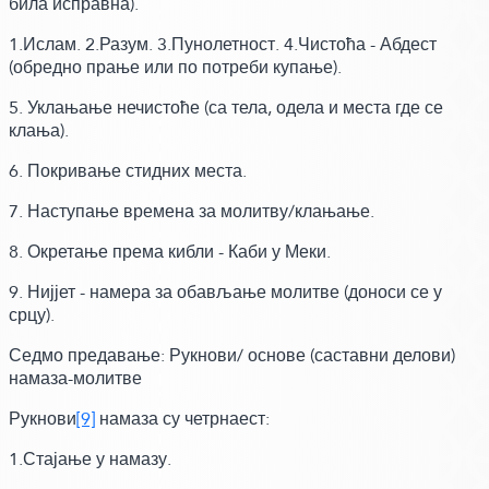
била исправна)
.
1.Ислам. 2.Разум. 3.Пунолетност. 4.Чистоћа - Абдест
(обредно прање или по потреби купање)
.
5. Уклањање нечистоће
(са тела, одела и места где се
клања)
.
6. Покривање стидних места.
7. Наступање времена за молитву/клањање.
8. Окретање према кибли - Каби у Меки.
9. Нијјет - намера за обављање молитве
(доноси се у
срцу)
.
Седмо предавање: Рукнови/ основе
(саставни делови)
намаза-молитве
Рукнови
[9]
намаза су четрнаест:
1.Стајање у намазу.