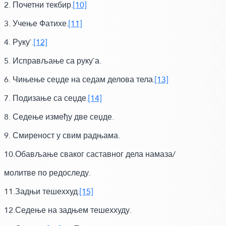
2. Почетни текбир.
[10]
3. Учење Фатихе.
[11]
4. Руку`.
[12]
5. Исправљање са руку`а.
6. Чињење сеџде на седам делова тела.
[13]
7. Подизање са сеџде.
[14]
8. Седење између две сеџде.
9. Смиреност у свим радњама.
10.Обављање сваког саставног дела намаза/
молитве по редоследу.
11.Задњи тешеххуд.
[15]
12.Седење на задњем тешеххуду.