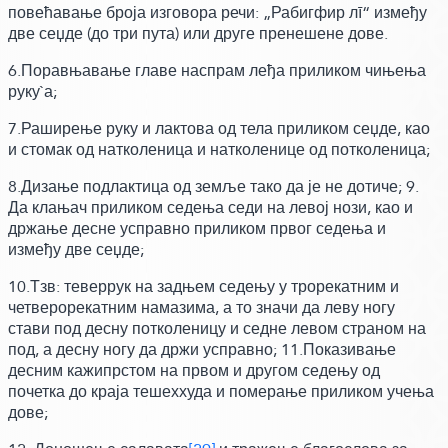
повећавање броја изговора речи:
„Рабигфир лī“ између
две сеџде
(до три пута)
или друге пренешене дове.
6.Поравњавање главе наспрам леђа приликом чињења
руку`а;
7.Раширење руку и лактова од тела приликом сеџде, као
и стомак од натколеница и натколенице од потколеница;
8.Дизање подлактица од земље тако да је не дотиче; 9.
Да клањач приликом седења седи на левој нози, као и
држање десне усправно приликом првог седења и
између две сеџде;
10.
Тзв:
теверрук на задњем седењу у трорекатним и
четверорекатним намазима, а то значи да леву ногу
стави под десну потколеницу и седне левом страном на
под, а десну ногу да држи усправно; 11.Показивање
десним кажипрстом на првом и другом седењу од
почетка до краја тешеххуда и померање приликом учења
дове;