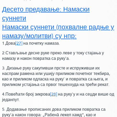
Десето предавање: Намаски
суннети
Намаски суннети
(похвалне радње у
намазу/молитви)
су нпр:
1.Дова
[27]
на почетку намаза.
2.Стављање десне руке преко леве у току стајања у
намазу и након повратка са руку`а.
3. Дизање руку сакупивши прсте и испруживши их
наспрам рамена или ушију приликом почетног текбира,
као и приликом одласка на руку` и повратка са њега, и
приликом устајања са првог тешеххуда на трећи рекат.
4.Повећати број зикрова
[28]
на руку`у и на сеџди више од
једанпут.
5.
Додавање прописаних дова приликом повратка са
руку`а након говора:
„Рабенā лекел хамд“,
као и