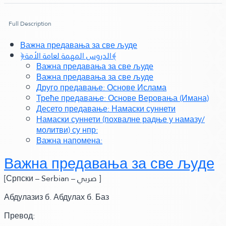
Full Description
Важна предавања за све људе
﴿الدروس المهمة لعامة الأمة﴾
Важна предавања за све људе
Важна предавања за све људе
Друго предавање: Основе Ислама
Треће предавање: Основе Веровања (Имана)
Десето предавање: Намаски суннети
Намаски суннети (похвалне радње у намазу/
молитви) су нпр:
Важна напомена:
Важна предавања за све људе
]
Српски – Serbian –
صربي
[
Абдулазиз б. Абдулах б. Баз
Превод: