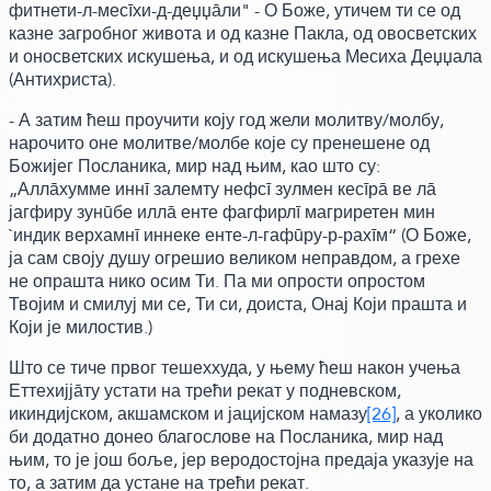
фитнети-л-месīхи-д-деџџāли" - О Боже, утичем ти се од
казне загробног живота и од казне Пакла, од овосветских
и оносветских искушења, и од искушења Месиха Деџџала
(Антихриста)
.
- А затим ћеш проучити коју год жели молитву/молбу,
нарочито оне молитве/молбе које су пренешене од
Божијег Посланика, мир над њим,
као што су:
„Аллāхумме иннī залемту нефсī зулмен кесīрā ве лā
јагфиру зунūбе иллā енте фагфирлī магриретен мин
`индик верхамнī иннеке енте-л-гафūру-р-рахīм“
(О Боже,
ја сам своју душу огрешио великом неправдом, а грехе
не опрашта нико осим Ти. Па ми опрости опростом
Твојим и смилуј ми се, Ти си, доиста, Онај Који прашта и
Који је милостив.)
Што се тиче првог тешеххуда, у њему ћеш након учења
Еттехијјāту устати на трећи рекат у подневском,
икиндијском, акшамском и јацијском намазу
[26]
, а уколико
би додатно донео благослове на Посланика, мир над
њим, то је још боље, јер веродостојна предаја указује на
то, а затим да устане на трећи рекат.