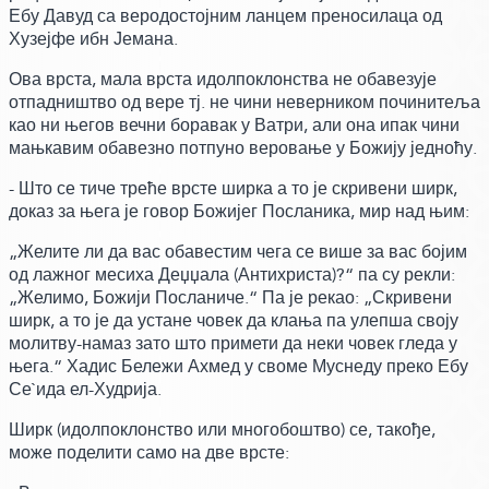
Ебу Давуд са веродостојним ланцем преносилаца од
Хузејфе ибн Јемана.
Ова врста, мала врста идолпоклонства не обавезује
отпадништво од вере тј. не чини неверником починитеља
као ни његов вечни боравак у Ватри, али она ипак чини
мањкавим обавезно потпуно веровање у Божију једноћу.
- Што се тиче треће врсте ширка а то је скривени ширк,
доказ за њега је говор Божијег Посланика,
мир над њим:
„Желите ли да вас обавестим чега се више за вас бојим
од лажног месиха Деџџала
(Антихриста)
?“ па су рекли:
„Желимо, Божији Посланиче.
“ Па је рекао:
„Скривени
ширк, а то је да устане човек да клања па улепша своју
молитву-намаз зато што примети да неки човек гледа у
њега.“ Хадис Бележи Ахмед у своме Муснеду преко Ебу
Се`ида ел-Худрија.
Ширк
(идолпоклонство или многобоштво)
се, такође,
може поделити само на две врсте: