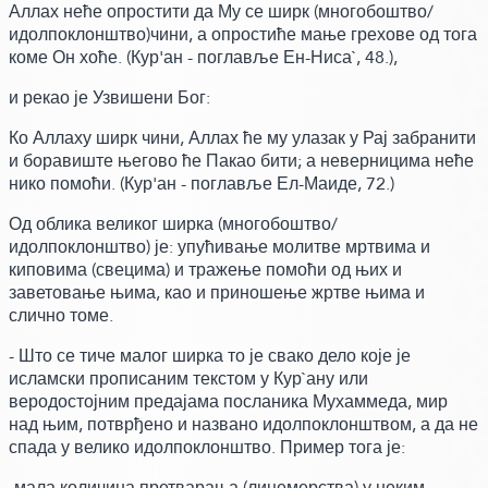
Аллах неће опростити да Му се ширк
(многобоштво/
идолпоклонштво)
чини, а опростиће мање грехове од тога
коме Он хоће.
(Кур'ан - поглавље Ен-Ниса`, 48.)
,
и рекао је Узвишени Бог:
Ко Аллаху ширк чини, Аллах ће му улазак у Рај забранити
и боравиште његово ће Пакао бити; а неверницима неће
нико помоћи.
(Кур'ан - поглавље Ел-Маиде, 72.)
Од облика великог ширка
(многобоштво/
идолпоклонштво)
је: упућивање молитве мртвима и
киповима
(свецима)
и тражење помоћи од њих и
заветовање њима, као и приношење жртве њима и
слично томе.
- Што се тиче малог ширка то је свако дело које је
исламски прописаним текстом у Кур`ану или
веродостојним предајама посланика Мухаммеда, мир
над њим, потврђено и названо идолпоклонштвом, а да не
спада у велико идолпоклонштво.
Пример тога је:
-мала количина претварања
(лицемерства)
у неким