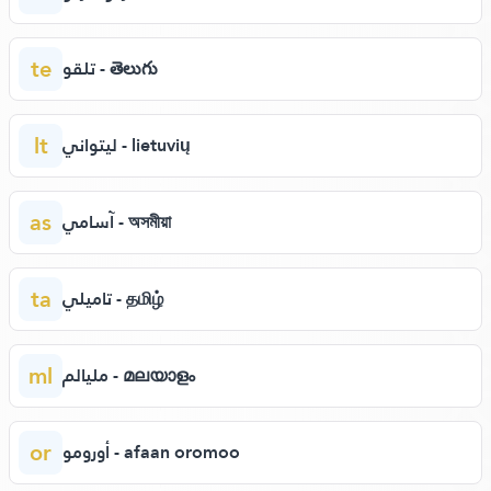
te
تلقو - తెలుగు
lt
ليتواني - lietuvių
as
آسامي - অসমীয়া
ta
تاميلي - தமிழ்
ml
مليالم - മലയാളം
or
أورومو - afaan oromoo