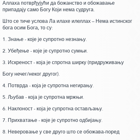
Аллаха потврђујући да божанство и обожавање
припадају само Богу Који нема судруга.
Што се тиче услова Ла илахе илеллах – Нема истинског
бога осим Бога,
то су:
1. Знање - које је супротно незнању.
2. Убеђење - које је супротно сумњи.
3. Искреност - која је спротна ширку (придруживању
Богу нечег/неког другог).
4. Потврда - која је супротна негирању.
5. Љубав - која је супротна мржњи.
6. Наклоност - која је супротна остављању.
7. Прихватање - које је супротно одбијању.
8. Неверовање у све друго што се обожава-поред