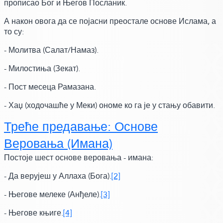
прописао Бог и Његов Посланик.
А након овога да се појасни преостале основе Ислама,
а
то су:
- Молитва
(Салат/Намаз)
.
- Милостиња
(Зекат)
.
- Пост месеца Рамазана.
- Хаџ
(ходочашће у Меки)
ономе ко га је у стању обавити.
Треће предавање: Основе
Веровања
(Имана)
Постоје шест основе веровања -
имана:
- Да верујеш у Аллаха
(Бога)
.
[2]
- Његове мелеке
(Анђеле)
.
[3]
- Његове књиге.
[4]