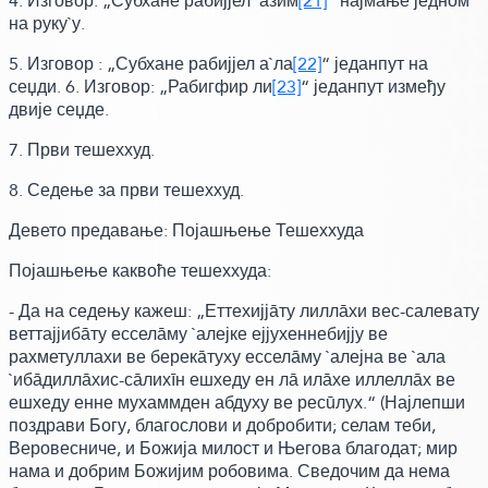
4.
Изговор:
„Субхане рабијјел `азим
[21]
“ најмање једном
на руку`у.
5.
Изговор :
„Субхане рабијјел а`ла
[22]
“ једанпут на
сеџди. 6.
Изговор:
„Рабигфир ли
[23]
“ једанпут између
двије сеџде.
7. Први тешеххуд.
8. Седење за први тешеххуд.
Девето предавање: Појашњење Тешеххуда
Појашњење каквоће тешеххуда:
-
Да на седењу кажеш:
„Еттехијјāту лиллāхи вес-салевату
веттајјибāту есселāму `алејке ејјухеннебијју ве
рахметуллахи ве берекāтуху есселāму `алејна ве `ала
`ибāдиллāхис-сāлихīн ешхеду ен лā илāхе иллеллāх ве
ешхеду енне мухаммден абдуху ве ресūлух.“
(Најлепши
поздрави Богу, благослови и добробити; селам теби,
Веровесниче, и Божија милост и Његова благодат; мир
нама и добрим Божијим робовима. Сведочим да нема