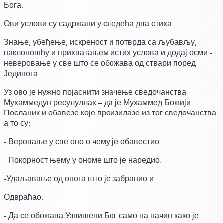
Бога.
Ови услови су садржани у следећа два стиха:
Знање, убеђење, искреност и потврда са љубављу,
наклоношћу и прихватањем истих услова и додај осми -
неверовање у све што се обожава од ствари поред
Јединога.
Уз ово је нужно појаснити значење сведочанства
Мухаммедун ресулуллах – да је Мухаммед Божији
Посланик и обавезе које произилазе из тог сведочанства
а то су:
- Веровање у све оно о чему је обавестио.
- Покорност њему у ономе што је наредио.
-Удаљавање од онога што је забранио и
Одвраћао.
- Да се обожава Узвишени Бог само на начин како је