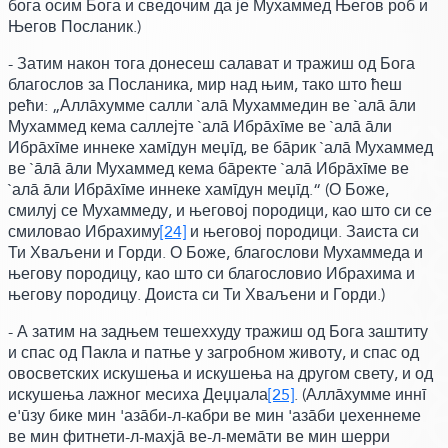
бога осим Бога и сведочим да је Мухаммед Његов роб и
Његов Посланик.)
- Затим након тога донесеш салават и тражиш од Бога
благослов за Посланика, мир над њим,
тако што ћеш
рећи:
„Аллāхумме салли `алā Мухаммедин ве `алā āли
Мухаммед кема саллејте `алā Ибрāхīме ве `алā āли
Ибрāхīме иннеке хамīдун меџīд, ве бāрик `алā Мухаммед
ве `āлā āли Мухаммед кема бāректе `алā Ибрāхīме ве
`алā āли Ибрāхīме иннеке хамīдун меџīд.“ (О Боже,
смилуј се Мухаммеду, и његовој породици, као што си се
смиловао Ибрахиму
[24]
и његовој породици. Заиста си
Ти Хваљени и Горди. О Боже, благослови Мухаммеда и
његову породицу, као што си благословио Ибрахима и
његову породицу. Доиста си Ти Хваљени и Горди.)
- А затим на задњем тешеххуду тражиш од Бога заштиту
и спас од Пакла и патње у загробном животу, и спас од
овосветских искушења и искушења на другом свету, и од
искушења лажног месиха Деџџала
[25]
.
(Аллāхумме иннī
е'ūзу бике мин 'азāби-л-кабри ве мин 'азāби џехеннеме
ве мин фитнети-л-махјā ве-л-мемāти ве мин шерри