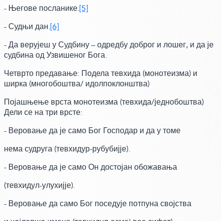
- Његове посланике.
[5]
- Судњи дан.
[6]
- Да верујеш у Судбину – одредбу доброг и лошег, и да је
судбина од Узвишеног Бога.
Четврто предавање: Подела тевхида
(монотеизма)
и
ширка
(многобоштва/ идолпоклонштва)
Појашњење врста монотеизма
(тевхида/једнобоштва)
Дели се на три врсте:
- Веровање да је само Бог Господар и да у томе
нема судруга
(тевхидур-рубубијје)
.
- Веровање да је само Он достојан обожавања
(тевхидул-улухијје)
.
- Веровање да само Бог поседује потпуна својства