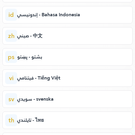
id
إندونيسي - Bahasa Indonesia
zh
صيني - 中文
ps
بشتو - پښتو
vi
فيتنامي - Tiếng Việt
sv
سويدي - svenska
th
تايلندي - ไทย