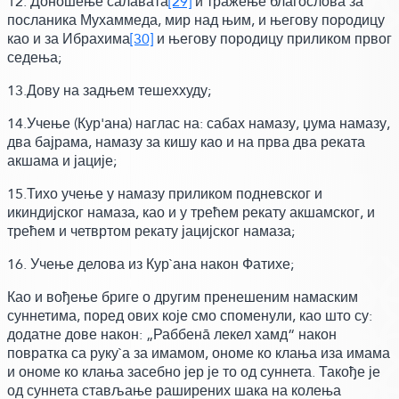
12. Доношење салавата
[29]
и тражење благослова за
посланика Мухаммеда, мир над њим, и његову породицу
као и за Ибрахима
[30]
и његову породицу приликом првог
седења;
13.Дову на задњем тешеххуду;
14.Учење
(Кур'ана)
наглас на: сабах намазу, џума намазу,
два бајрама, намазу за кишу као и на прва два реката
акшама и јације;
15.Тихо учење у намазу приликом подневског и
икиндијског намаза, као и у трећем рекату акшамског, и
трећем и четвртом рекату јацијског намаза;
16. Учење делова из Кур`ана након Фатихе;
Као и вођење бриге о другим пренешеним намаским
суннетима, поред ових које смо споменули,
као што су:
додатне дове након: „Раббенā лекел хамд“ након
повратка са руку`а за имамом, ономе ко клања иза имама
и ономе ко клања засебно јер је то од суннета. Такође је
од суннета стављање раширених шака на колења