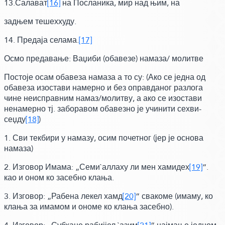
13.Салават
[16]
на Посланика, мир над њим, на
задњем тешеххуду.
14. Предаја селама.
[17]
Осмо предавање: Ваџиби
(обавезе)
намаза/ молитве
Постоје осам обавеза намаза а то су: (Ако се једна од
обавеза изостави намерно и без оправданог разлога
чине неисправним намаз/молитву, а ако се изостави
ненамерно тј. заборавом обавезно је учинити сехви-
сеџду
[18]
)
1. Сви текбири у намазу, осим почетног
(јер је основа
намаза)
2.
Изговор Имама:
„Семи`аллаху ли мен хамидех
[19]
“.
као и оном ко засебно клања.
3.
Изговор:
„Рабена лекел хамд
[20]
“ свакоме
(имаму, ко
клања за имамом и ономе ко клања засебно)
.