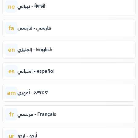
ne
نيبالي - नेपाली
fa
فارسي - فارسی
en
إنجليزي - English
es
إسباني - español
am
أمهري - አማርኛ
fr
فرنسي - Français
ur
أردو - اردو