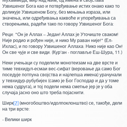
Мухаммеда, мир над њим, од имена и својстава
Узвишеног Бога као и потврђивање истих онако како то
доликује Узвишеном Богу, без мењања израза, или
значења, или одређивања каквоће и упоређивања са
створењима,
радећи тако по говору Узвишеног Бога:
Реци: "Он је Аллах – Један! Аллах је Уточиште сваком!
Није родио и рођен није, и нико Му раван није!"
(Ел-
Ихлас)
,
и по говору Узвишеног Аллаха:
Нико није као Он!
Он све чује и све види.
(Кур'ан - поглавље Еш-Шура, 11.)
Неки учењаци су поделили монотеизам на две врсте и
тиме тевхидул-есмаи вес-сифат
(веровање да само Бог
поседује потпуна својства и најлепша имена)
урачунали
у тевхидур-рубубијех
(само је Бог Господар и да у томе
нема судруга)
, и тој подели нема сметње јер је у оба
случаја јасно оно што треба појаснити.
Ширк
[7]
(многобоштво/идолпоклонштво)
се, такође,
дели
на три врсте:
- Велики ширк