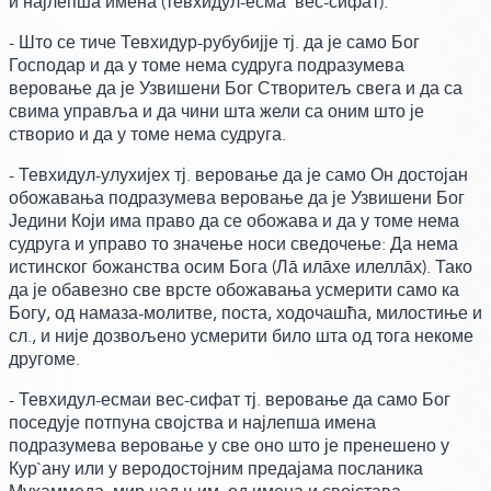
и најлепша имена
(тевхидул-есма' вес-сифат)
.
- Што се тиче Тевхидур-рубубијје тј. да је само Бог
Господар и да у томе нема судруга подразумева
веровање да је Узвишени Бог Створитељ свега и да са
свима управља и да чини шта жели са оним што је
створио и да у томе нема судруга.
- Тевхидул-улухијех тј.
веровање да је само Он достојан
обожавања подразумева веровање да је Узвишени Бог
Једини Који има право да се обожава и да у томе нема
судруга и управо то значење носи сведочење:
Да нема
истинског божанства осим Бога
(Лā илāхе илеллāх)
. Тако
да је обавезно све врсте обожавања усмерити само ка
Богу, од намаза-молитве, поста, ходочашћа, милостиње и
сл., и није дозвољено усмерити било шта од тога некоме
другоме.
- Тевхидул-есмаи вес-сифат тј. веровање да само Бог
поседује потпуна својства и најлепша имена
подразумева веровање у све оно што је пренешено у
Кур`ану или у веродостојним предајама посланика