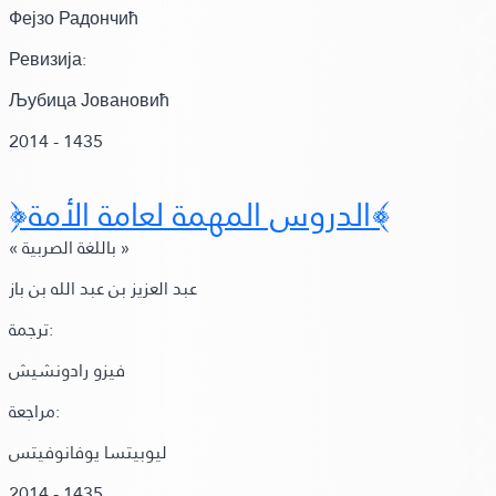
Фејзо Радончић
Ревизија:
Љубица Јовановић
2014 - 1435
﴿الدروس المهمة لعامة الأمة﴾
« باللغة الصربية »
عبد العزيز بن عبد الله بن باز
ترجمة:
فيزو رادونشيش
مراجعة:
ليوبيتسا يوفانوفيتس
2014 - 1435