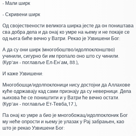
- Мали ширк
- Скривени ширк
Од својествености великога ширка јесте да он поништава
сва добра дела и да онај ко умре на њему и не покаје се
од њега биће вечно у Ватри.
Рекао је Узвишени Бог:
А да су они ширк
(многобоштво/идолпоклонштво)
учинили, сигурно би им пропало оно што су чинили.
(Кур'ан - поглавље Ел-Ен`ам, 88.)
,
И каже Узвишени:
Многобошци/идолпоклоници нису достојни да Аллахове
куће одржавају кад сами признају да су неверници. Дела
њихова ће се поништити и у Ватри ће вечно остати.
(Кур'ан - поглавље Ет-Тевба,17.)
,
Па онај ко умре а био је многобожац/идолпоклоник Бог
му неће опрости и њему је улазак у Рај забрањен,
као
што је рекао Узвишени Бог: