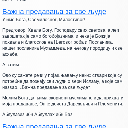
Важна предавања за све људе
У име Бога, Свемилосног, Милостивог!
Предговор: Хвала Богу, Господару свих светова, а леп
завршетак је само богобојазнима, и нека је Божија
похвала и благослов на Његовог роба и Посланика,
нашег посланика Мухаммеда, на његову породицу и све
асхабе.
А затим...
Ово су сажете речи у појашњавању неких ствари које су
потребне да познају сви људи о вери Исламу,
а које сам
назвао:
„Важна предавања за све људе“.
Молим Бога да њима окористи муслимане и да прихвати
моја предавање, Он је доиста Дарежљиви и Племенити.
Абдулазиз ибн Абдуллах ибн Баз
Важна предавања за све људе