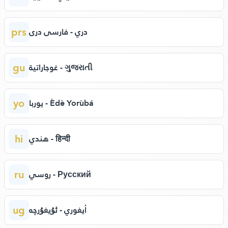
prs
دري - فارسی دری
gu
غوجاراتية - ગુજરાતી
yo
يوربا - Èdè Yorùbá
hi
هندي - हिन्दी
ru
روسي - Русский
ug
أيغوري - ئۇيغۇرچە