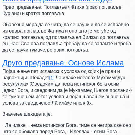
Прво предавање: Поглавље Фāтиха
(прво поглавље
Кур'ана)
и кратка поглавља
Обавезно мора да се чита, да се научи и да се исправно
изговара поглавље Фатиха и оно што је могуће од
кратких поглавља, од поглавља ел-Зилзал до поглавља
ен-Нас. Сва ова поглавља требају да се запамте и треба
да се научи тумачеље ових поглавља.
Друго предавање: Основе Ислама
Појашњење пет исламских услова од којих је први и
најважнији: Шехадет
[1]
Ла илахе илеллах Мухаммедун
ресулуллах
(Сведочим да нема истинског бога осим
једног Бога, и сведочим да је Мухаммед Његов посланик)
са тумачењем истог услова и појашњавањем значења и
услова за сведочење Лā илāхе илеллāх.
Значење шехадета је:
- Ла илахе – нема истинског Бога, тиме се негира све оно
што се обожава поред Бога, - Илеллāх – осим Бога-