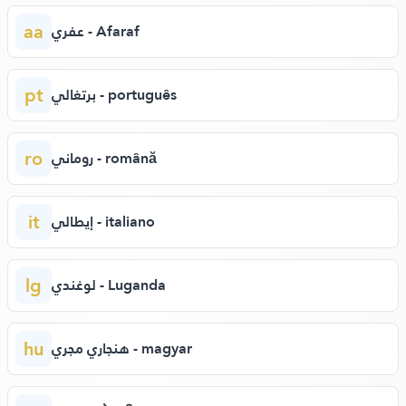
aa
عفري - Afaraf
pt
برتغالي - português
ro
روماني - română
it
إيطالي - italiano
lg
لوغندي - Luganda
hu
هنجاري مجري - magyar