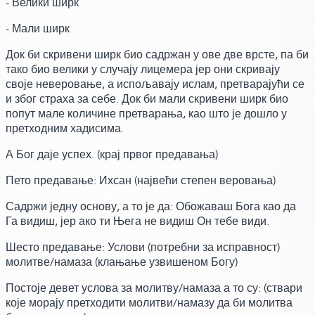
- Велики ширк
- Мали ширк
Док би скривени ширк био садржан у ове две врсте, па би
тако био велики у случају лицемера јер они скривају
своје неверовање, а испољавају ислам, претварајући се
и због страха за себе. Док би мали скривени ширк био
попут мале количине претварања, као што је дошло у
претходним хадисима.
А Бог даје успех.
(крај првог предавања)
Пето предавање: Ихсан
(највећи степен веровања)
Садржи једну основу,
а то је да:
Обожаваш Бога као да
Га видиш, јер ако ти Њега не видиш Он тебе види.
Шесто предавање: Услови
(потребни за исправност)
молитве/намаза
(клањање узвишеном Богу)
Постоје девет услова за молитву/намаза а то су:
(ствари
које морају претходити молитви/намазу да би молитва