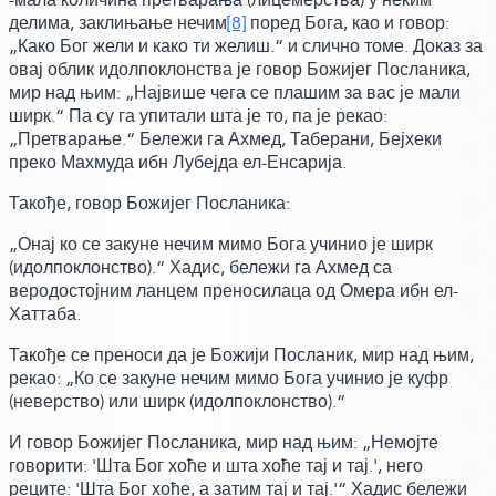
делима, заклињање нечим
[8]
поред Бога,
као и говор:
„Како Бог жели и како ти желиш.“ и слично томе. Доказ за
овај облик идолпоклонства је говор Божијег Посланика,
мир над њим:
„Највише чега се плашим за вас је мали
ширк.“ Па су га упитали шта је то,
па је рекао:
„Претварање.“ Бележи га Ахмед, Таберани, Бејхеки
преко Махмуда ибн Лубејда ел-Енсарија.
Такође,
говор Божијег Посланика:
„Онај ко се закуне нечим мимо Бога учинио је ширк
(идолпоклонство)
.“ Хадис, бележи га Ахмед са
веродостојним ланцем преносилаца од Омера ибн ел-
Хаттаба.
Такође се преноси да је Божији Посланик, мир над њим,
рекао:
„Ко се закуне нечим мимо Бога учинио је куфр
(неверство)
или ширк
(идолпоклонство)
.“
И говор Божијег Посланика,
мир над њим:
„Немојте
говорити: 'Шта Бог хоће и шта хоће тај и тај.',
него
реците:
'Шта Бог хоће, а затим тај и тај.'“ Хадис бележи