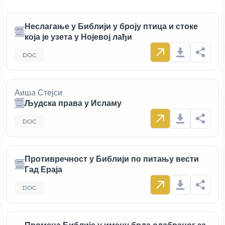
Неслагање у Библији у броју птица и стоке
која је узета у Нојевој лађи
DOC
Аиша Стејси
Људска права у Исламу
DOC
Противречност у Библији по питању вести
Гад Ераја
DOC