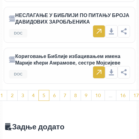
НЕСЛАГАЊЕ У БИБЛИЈИ ПО ПИТАЊУ БРОЈА
ДАВИДОВИХ ЗАРОБЉЕНИКА
DOC
Кориговање Библије избацивањем имена
Марије кћери Амрамове, сестре Мојсијеве
DOC
1
2
3
4
5
6
7
8
9
10
...
16
17
Задње додато