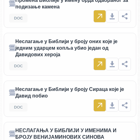
Промена Библије у имену брда одабраног за
подизање камена
DOC
Неслагање у Библији у броју оних које је
једним ударцем копља убио један од
Давидових хероја
DOC
Неслагање у Библији у броју Сираца које је
Давид побио
DOC
НЕСЛАГАЊА У БИБЛИЈИ У ИМЕНИМА И
БРОЈУ ВЕНИЈАМИНОВИХ СИНОВА