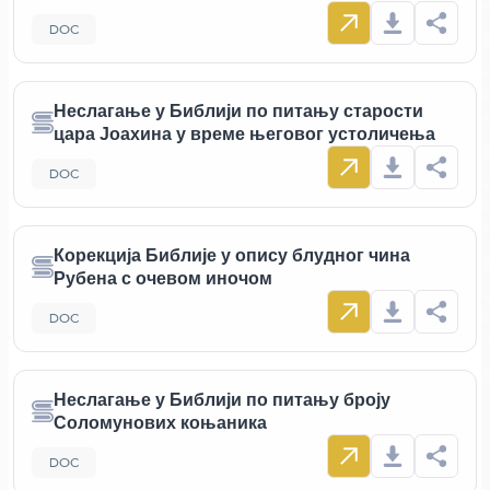
DOC
Неслагање у Библији по питању старости
цара Јоахина у време његовог устоличења
DOC
Корекција Библије у опису блудног чина
Рубена с очевом иночом
DOC
Неслагање у Библији по питању броју
Соломунових коњаника
DOC