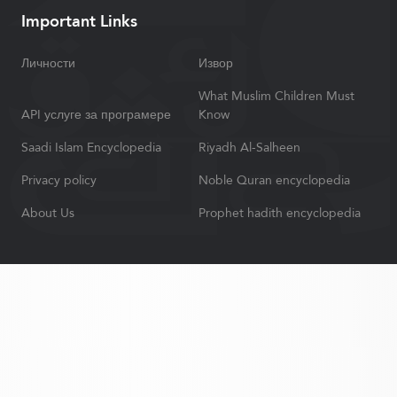
Important Links
Личности
Извор
What Muslim Children Must
API услуге за програмере
Know
Saadi Islam Encyclopedia
Riyadh Al-Salheen
Privacy policy
Noble Quran encyclopedia
About Us
Prophet hadith encyclopedia