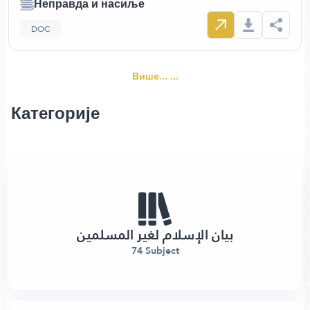
Неправда и насиље
DOC
Више... ...
Категорије
بيان الإسلام لغير المسلمين
74 Subject