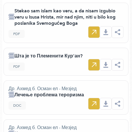
Stekao sam islam kao veru, a da nisam izgubio
veru u Isusa Hrista, mir nad njim, niti u bilo kog
poslanika Svemogućeg Boga
PDF
Шта је то Племенити Кур'ан?
PDF
Др. Ахмед б. Осман ел - Мезјед
Лечење проблема тероризма
DOC
Др. Ахмед б. Осман ел - Мезјед