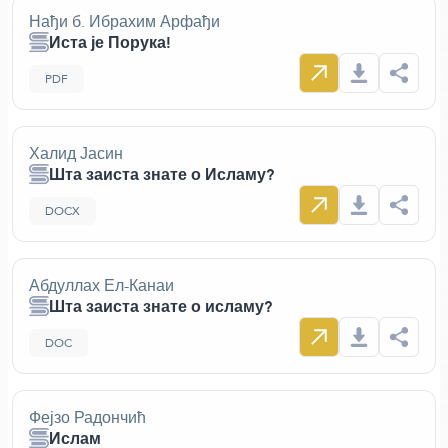
Нађи б. Ибрахим Арфађи
Иста је Порука!
PDF
Халид Јасин
Шта заиста знате о Исламу?
DOCX
Абдуллах Ел-Канаи
Шта заиста знате о исламу?
DOC
Фејзо Радончић
Ислам