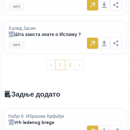
MP3
Халид Јасин
Шта заиста знате о Исламу ?
MP4
‹
1
2
›
Задње додато
Нађи б. Ибрахим Арфађи
Vrh ledenog brega