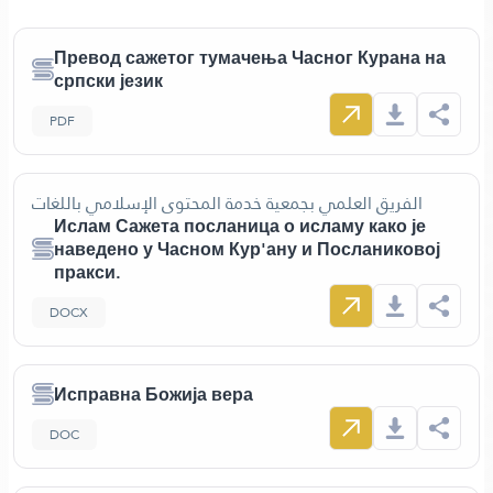
Превод сажетог тумачења Часног Курана на
српски језик
PDF
الفريق العلمي بجمعية خدمة المحتوى الإسلامي باللغات
Ислам Сажета посланица о исламу како је
наведено у Часном Кур'ану и Посланиковој
пракси.
DOCX
Исправна Божија вера
DOC