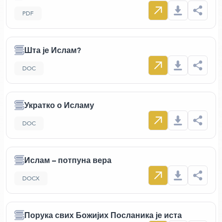
PDF
Шта је Ислам?
DOC
Укратко о Исламу
DOC
Ислам – потпуна вера
DOCX
Порука свих Божијих Посланика је иста