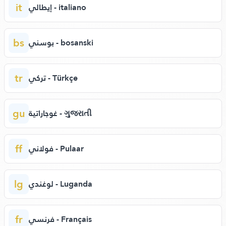
it
إيطالي - italiano
bs
بوسني - bosanski
tr
تركي - Türkçe
gu
غوجاراتية - ગુજરાતી
ff
فولاني - Pulaar
lg
لوغندي - Luganda
fr
فرنسي - Français