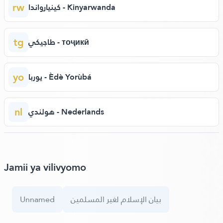
rw
كينيارواندا - Kinyarwanda
tg
طاجيكي - тоҷикӣ
yo
يوربا - Èdè Yorùbá
nl
هولندي - Nederlands
Jamii ya vilivyomo
Unnamed
بيان الإسلام لغير المسلمين