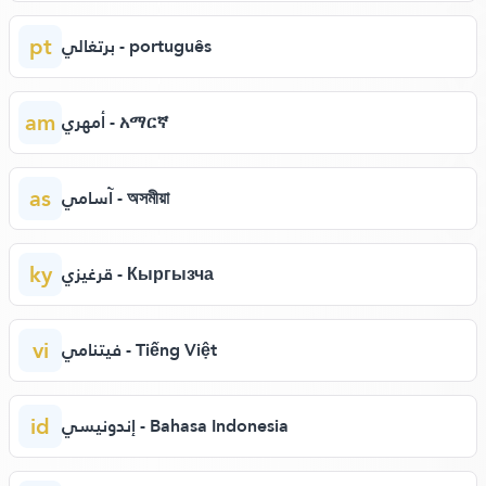
pt
برتغالي - português
am
أمهري - አማርኛ
as
آسامي - অসমীয়া
ky
قرغيزي - Кыргызча
vi
فيتنامي - Tiếng Việt
id
إندونيسي - Bahasa Indonesia