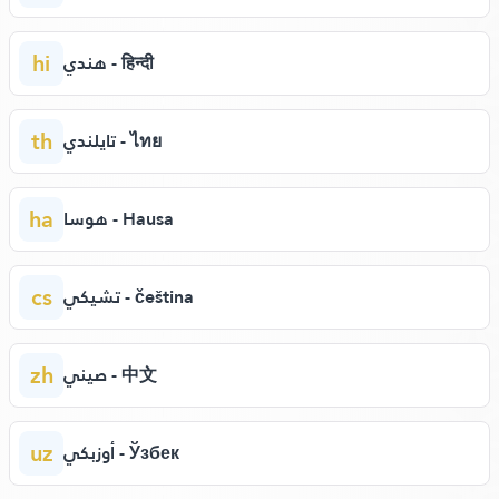
hi
هندي - हिन्दी
th
تايلندي - ไทย
ha
هوسا - Hausa
cs
تشيكي - čeština
zh
صيني - 中文
uz
أوزبكي - Ўзбек