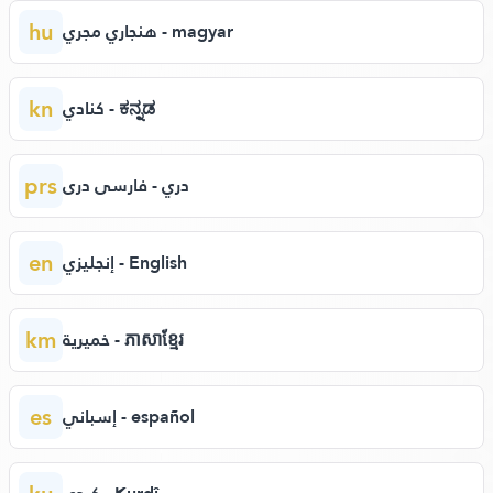
hu
هنجاري مجري - magyar
kn
كنادي - ಕನ್ನಡ
prs
دري - فارسی دری
en
إنجليزي - English
km
خميرية - ភាសាខ្មែរ
es
إسباني - español