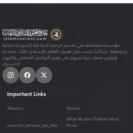
مؤسسة متخصصة في تقديم مرجعية إسلامية إلكترونية مجانية
وموثوقة. رسالتنا تنصب حول تعريف العالم بالإسلام بلغات متعددة
وتوفير مصادر ثرية تسهم في تعزيز التواصل الثقافي والفهم
المشترك
Important Links
Takwimu
Vyanzo
What Muslim Children Must
common_services_api_title
Know