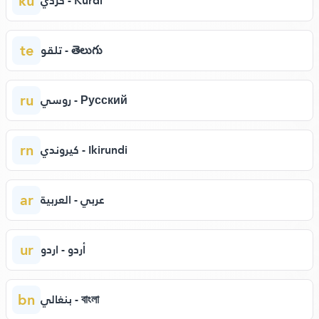
ku
كردي - Kurdî
te
تلقو - తెలుగు
ru
روسي - Русский
rn
كيروندي - Ikirundi
ar
عربي - العربية
ur
أردو - اردو
bn
بنغالي - বাংলা