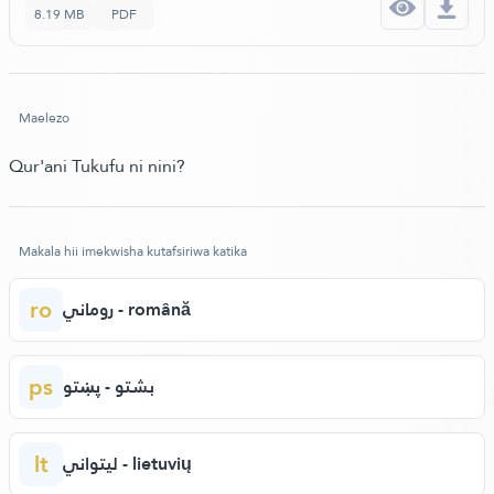
8.19 MB
PDF
Maelezo
Qur'ani Tukufu ni nini?
Makala hii imekwisha kutafsiriwa katika
ro
روماني - română
ps
بشتو - پښتو
lt
ليتواني - lietuvių