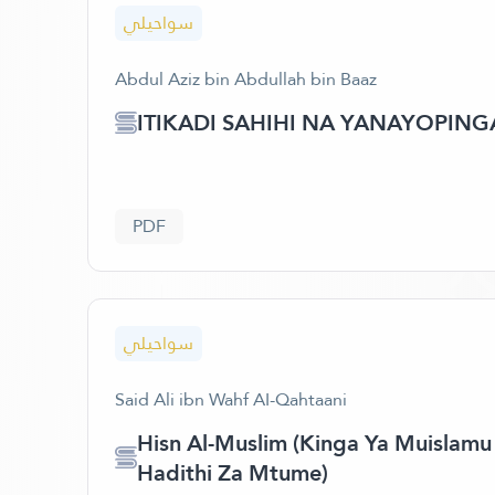
سواحيلي
Abdul Aziz bin Abdullah bin Baaz
ITIKADI SAHIHI NA YANAYOPIN
PDF
سواحيلي
Said Ali ibn Wahf AI-Qahtaani
Hisn Al-Muslim (Kinga Ya Muislamu 
Hadithi Za Mtume)