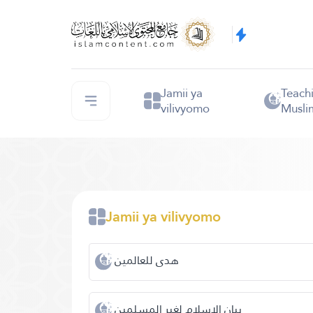
Jamii ya
Teach
vilivyomo
Musli
Jamii ya vilivyomo
هدى للعالمين
بيان الإسلام لغير المسلمين