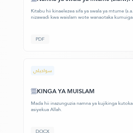
Kitabu hii kinaelezea sifa ya swala ya mtume (s.a.
nizawadi kwa waislam wote wanaotaka kumuiga m
PDF
سواحيلي
KINGA YA MUISLAM
Mada hii inazunguzia namna ya kujikinga kutokan
asiyekua Allah.
DOCX