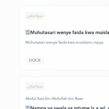
سواحيلي
Muhutasari wenye faida kwa muis
Muhutasari wenye faida kwa muislamu mpya.
DOCX
سواحيلي
Abdul Aziz bin Abdullah bin Baaz
Namna ya swala ya mtume (s.a.w)