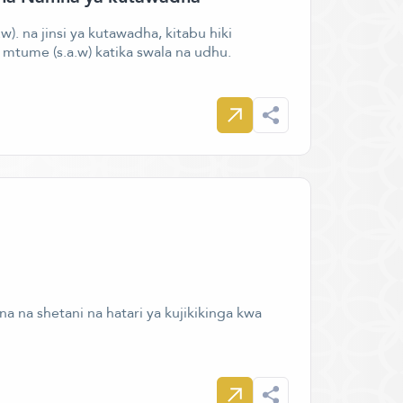
w). na jinsi ya kutawadha, kitabu hiki
tume (s.a.w) katika swala na udhu.
a na shetani na hatari ya kujikikinga kwa