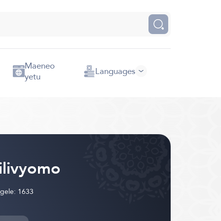
Maeneo
Languages
yetu
vilivyomo
ngele: 1633