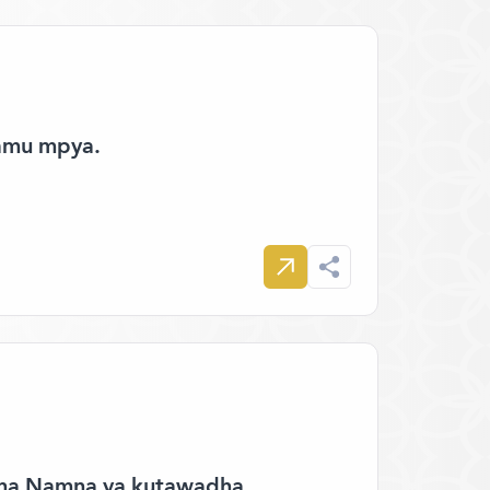
lamu mpya.
. na Namna ya kutawadha