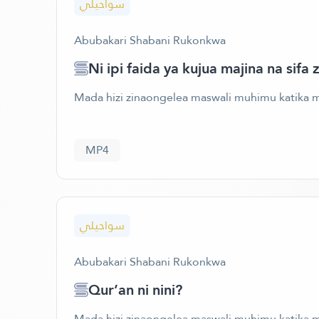
سواحيلي
Abubakari Shabani Rukonkwa
Ni ipi faida ya kujua majina na si
Mada hizi zinaongelea maswali muhimu katika m
MP4
سواحيلي
Abubakari Shabani Rukonkwa
Qur’an ni nini?
Mada hizi zinaongelea maswali muhimu katika m