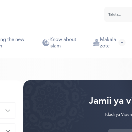
ing the new
Know about
Makala
m
islam
zote
Jamii ya 
Idadi ya Vipe