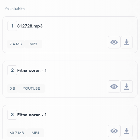
fo ka kahito
1
812728.mp3
7.4 MB
MP3
2
Fitna xoren - 1
0 B
YOUTUBE
3
Fitna xoren - 1
60.7 MB
MP4