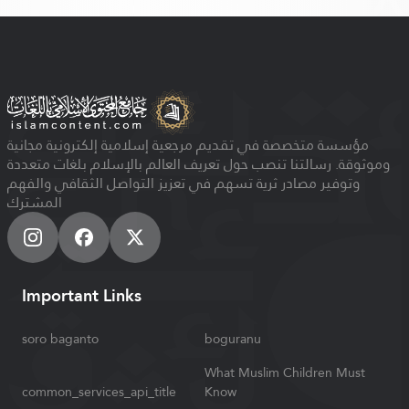
مؤسسة متخصصة في تقديم مرجعية إسلامية إلكترونية مجانية
وموثوقة. رسالتنا تنصب حول تعريف العالم بالإسلام بلغات متعددة
وتوفير مصادر ثرية تسهم في تعزيز التواصل الثقافي والفهم
المشترك
Important Links
soro baganto
boguranu
What Muslim Children Must
common_services_api_title
Know