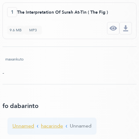
1
The Interpretation Of Surah At-Tin ( The Fig )
9.6 MB
MP3
maxankuto
-
fo dabarinto
Unnamed
hacarinde
Unnamed